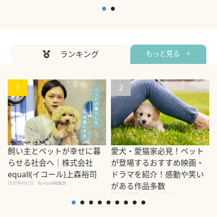
ランキング
もっと見る +
1
2
2
飼い主とペットが幸せに暮
愛犬・愛猫家必見！ペット
らせる社会へ｜株式会社
が登場するおすすめ映画・
equall(イコール)上森裕司
ドラマを紹介！感動や笑い
2020年4月1日
By equall編集部
がある作品多数
2026年1月15日
By equall編集部