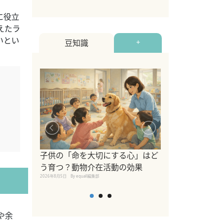
に役立
えたラ
いとい
豆知識
+
シニア猫向けキ
ブランドを比較
子供の「命を大切にする心」はど
えの注意点も解
う育つ？動物介在活動の効果
2026年8月4日
By equall編
2026年8月5日
By equall編集部
や余