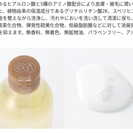
あるヒアルロン酸と5種のアミノ酸配合により皮膚・被毛に潤
た、植物由来の保湿成分であるグリチルリチン酸2K、スベリヒ
態を整えながら洗浄し、汚れやにおいを洗い流して清潔に保ち
窒素化合物、揮発性硫黄化合物、低級脂肪酸などに対して消臭
を抑えます。無香料、無着色、無鉱物油、パラベンフリー、ア
。