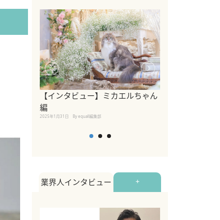
【インタビュー】ミカエルちゃん
【インタビュー
編
2025年1月30日
By equall
2025年1月31日
By equall編集部
業界人インタビュー
+