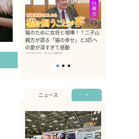
ドッグトレーナ
猫のために女将と喧嘩！？二子山
リメントを解説
親方が語る「猫の幸せ」と3匹へ
リメント『Zest
の愛が深すぎて感動
2025年8月8日
By equall編
2026年2月4日
By equall編集部
ニュース
+