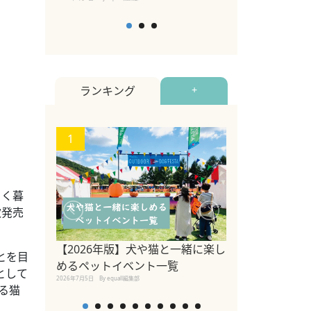
ランキング
+
1
2
よく暮
次発売
【2026年版】犬や猫と一緒に楽し
とを目
参宮橋でペット
めるペットイベント一覧
として
2020年7月24日
By equall
2026年7月5日
By equall編集部
る猫