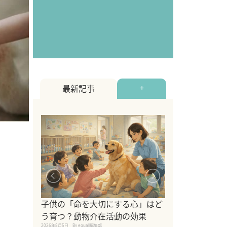
最新記事
+
シニア猫向けキ
ブランドを比較
子供の「命を大切にする心」はど
えの注意点も解
う育つ？動物介在活動の効果
2026年8月4日
By equall編
2026年8月5日
By equall編集部