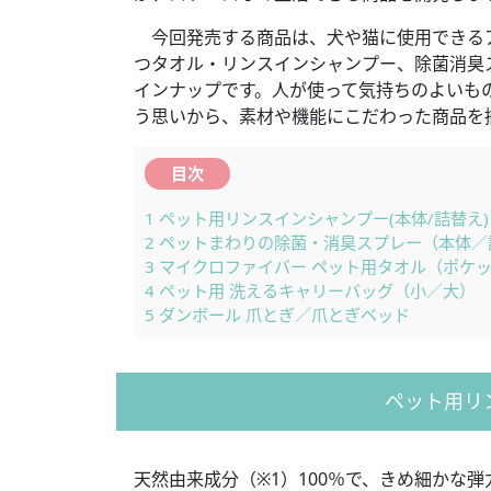
今回発売する商品は、犬や猫に使用できるア
つタオル・リンスインシャンプー、除菌消臭
インナップです。人が使って気持ちのよいも
う思いから、素材や機能にこだわった商品を
目次
1
ペット用リンスインシャンプー(本体/詰替え)
2
ペットまわりの除菌・消臭スプレー（本体／
3
マイクロファイバー ペット用タオル（ポケ
4
ペット用 洗えるキャリーバッグ（小／大）
5
ダンボール 爪とぎ／爪とぎベッド
ペット用リ
天然由来成分（※1）100％で、きめ細かな