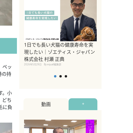
1日でも長い犬猫の健康寿命を実
Sippo Fest
現したい｜ゾエティス・ジャパン
タ)×equall
株式会社 村瀬 正典
レーナー今村真
2026年5月29日
By equall編集部
トの魅力とイベ
、ペッ
点も解説
時の持
2026年5月12日
By equall
す。小
。どち
動画
+
毛に負