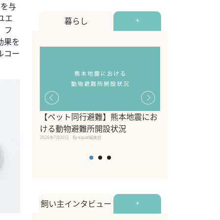
いを与
ユエ
暮らし
+
、フ
効果を
ルコー
【ペット同行避難】熊本地震にお
関東の愛犬家に
ける動物避難所開設状況
ポット！ペット
2026年7月30日
By equall編集部
ペット宿・日帰
2026年7月7日
By equall編
飼い主インタビュー
+