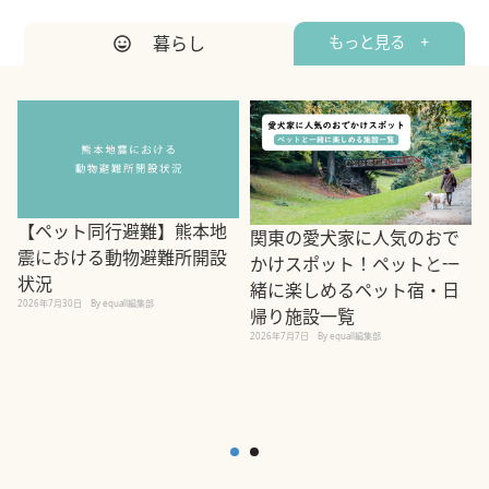
暮らし
もっと見る +
【ペット同行避難】熊本地
関東の愛犬家に人気のおで
震における動物避難所開設
かけスポット！ペットと一
状況
緒に楽しめるペット宿・日
2026年7月30日
By equall編集部
帰り施設一覧
2
2026年7月7日
By equall編集部