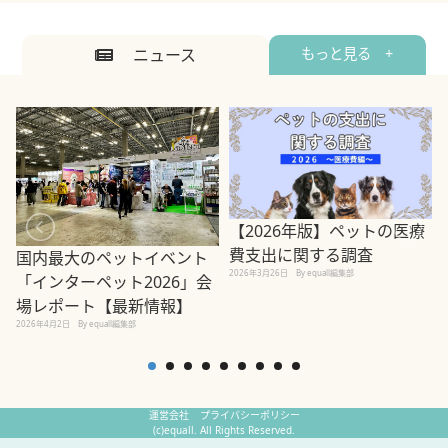
ニュース
もっと見る +
【2026年版】ペットの医療
費支出に関する調査
国内最大のペットイベント
2026年3月26日
By equall編集部
「インターペット2026」会
場レポート【最新情報】
2
2026年4月2日
By equall編集部
運営会社
プライバシーポリシー
(c)equall. All Rights Reserved.