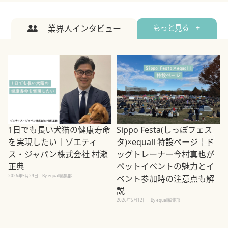
業界人インタビュー
もっと見る +
1日でも長い犬猫の健康寿命
Sippo Festa(しっぽフェス
を実現したい｜ゾエティ
タ)×equall 特設ページ｜ド
ス・ジャパン株式会社 村瀬
ッグトレーナー今村真也が
正典
ペットイベントの魅力とイ
2026年5月29日
By equall編集部
ベント参加時の注意点も解
説
2026年5月12日
By equall編集部
2