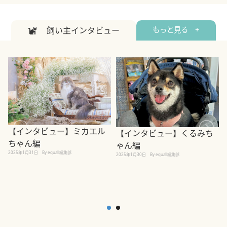
飼い主インタビュー
もっと見る +
【インタビュー】ミカエル
【インタビュー】くるみち
ちゃん編
ゃん編
2025年1月31日
By equall編集部
2
2025年1月30日
By equall編集部