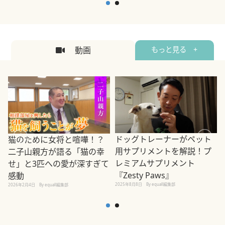
動画
もっと見る +
ドッグトレーナーがペット
猫のために女将と喧嘩！？
用サプリメントを解説！プ
二子山親方が語る「猫の幸
レミアムサプリメント
せ」と3匹への愛が深すぎて
2
『Zesty Paws』
感動
2025年8月8日
By equall編集部
2026年2月4日
By equall編集部