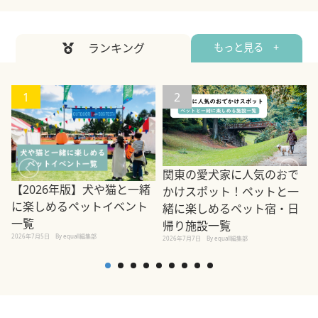
ランキング
もっと見る +
1
2
関東の愛犬家に人気のおで
【2026年版】犬や猫と一緒
かけスポット！ペットと一
に楽しめるペットイベント
緒に楽しめるペット宿・日
一覧
帰り施設一覧
2026年7月5日
By equall編集部
2026年7月7日
By equall編集部
2