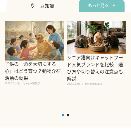
豆知識
もっと見る +
シニア猫向けキャットフー
子供の「命を大切にする
ド人気ブランドを比較！選
心」はどう育つ？動物介在
び方や切り替えの注意点も
活動の効果
解説
2026年8月5日
By equall編集部
2026年8月4日
By equall編集部
2