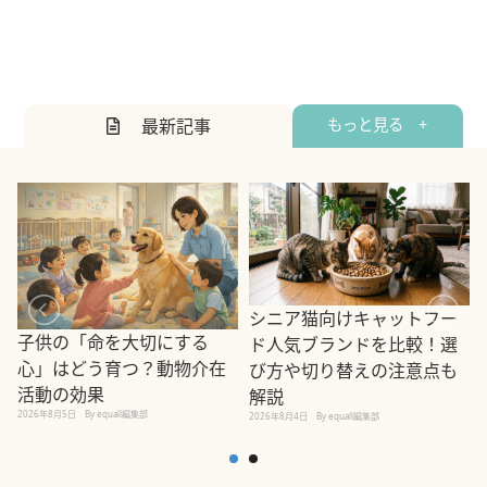
最新記事
もっと見る +
シニア猫向けキャットフー
子供の「命を大切にする
ド人気ブランドを比較！選
心」はどう育つ？動物介在
び方や切り替えの注意点も
活動の効果
解説
2026年8月5日
By equall編集部
2026年8月4日
By equall編集部
2