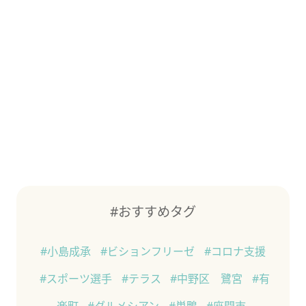
#おすすめタグ
#小島成承
#ビションフリーゼ
#コロナ支援
#スポーツ選手
#テラス
#中野区 鷺宮
#有
楽町
#ダルメシアン
#巣鴨
#座間市