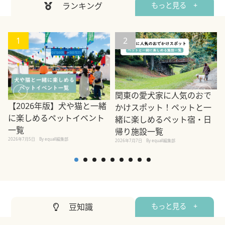
ランキング
もっと見る +
1
2
関東の愛犬家に人気のおで
【2026年版】犬や猫と一緒
かけスポット！ペットと一
に楽しめるペットイベント
緒に楽しめるペット宿・日
一覧
帰り施設一覧
2026年7月5日
By equall編集部
2026年7月7日
By equall編集部
2
豆知識
もっと見る +