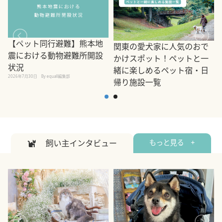
【ペット同行避難】熊本地
関東の愛犬家に人気のおで
震における動物避難所開設
かけスポット！ペットと一
状況
緒に楽しめるペット宿・日
2026年7月30日
By equall編集部
帰り施設一覧
2
2026年7月7日
By equall編集部
飼い主インタビュー
もっと見る +