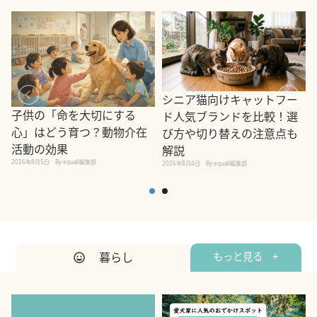
シニア猫向けキャットフー
子供の「命を大切にする
ド人気ブランドを比較！選
心」はどう育つ？動物介在
び方や切り替えの注意点も
活動の効果
解説
2026年8月5日
By equall編集部
2026年8月4日
By equall編集部
2
暮らし
もっと見る +