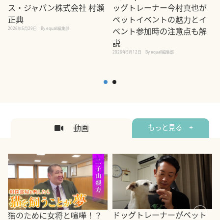
ス・ジャパン株式会社 村瀬
ッグトレーナー今村真也が
正典
ペットイベントの魅力とイ
2026年5月29日
By equall編集部
ベント参加時の注意点も解
説
2026年5月12日
By equall編集部
2
動画
もっと見る +
ドッグトレーナーがペット
猫のために女将と喧嘩！？