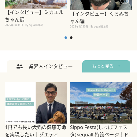
【インタビュー】ミカエル
【インタビュー】くるみち
ちゃん編
ゃん編
2025年1月31日
By equall編集部
2
2025年1月30日
By equall編集部
業界人インタビュー
もっと見る +
1日でも長い犬猫の健康寿命
Sippo Festa(しっぽフェス
を実現したい｜ゾエティ
タ)×equall 特設ページ｜ド