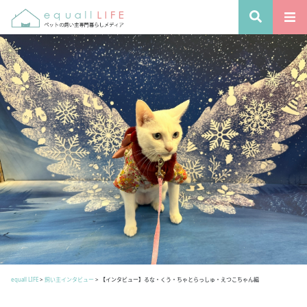
equall LIFE
>
飼い主インタビュー
>
【インタビュー】るな・くう・ちゃとらっしゅ・えつこちゃん編