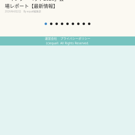
場レポート【最新情報】
2
2026年4月2日
By equall編集部
運営会社
プライバシーポリシー
(c)equall. All Rights Reserved.