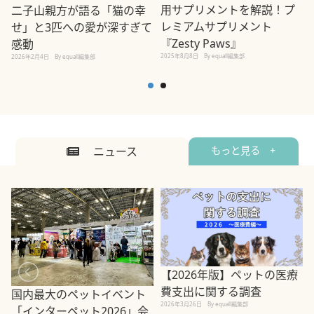
用サプリメントを解説！プ
二子山親方が語る「猫の幸
レミアムサプリメント
せ」と3匹への愛が深すぎて
2
『Zesty Paws』
感動
2025年8月8日
By equall編集部
2026年2月4日
By equall編集部
ニュース
もっと見る +
【2026年版】ペットの医療
費支出に関する調査
国内最大のペットイベント
2026年3月26日
By equall編集部
「インターペット2026」会