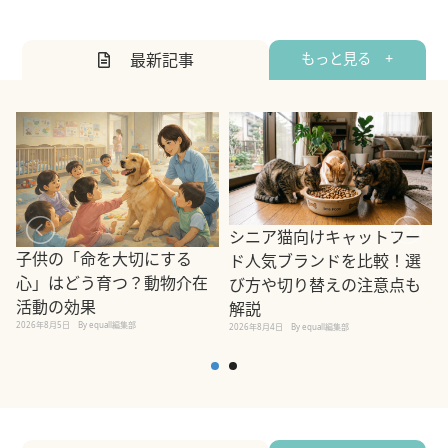
最新記事
もっと見る +
シニア猫向けキャットフー
子供の「命を大切にする
ド人気ブランドを比較！選
心」はどう育つ？動物介在
び方や切り替えの注意点も
活動の効果
解説
2026年8月5日
By equall編集部
2026年8月4日
By equall編集部
2