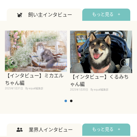
飼い主インタビュー
もっと見る +
【インタビュー】ミカエル
【インタビュー】くるみち
ちゃん編
ゃん編
2025年1月31日
By equall編集部
2
2025年1月30日
By equall編集部
業界人インタビュー
もっと見る +