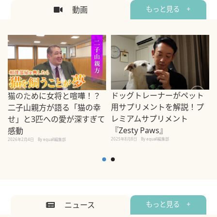
動画
もっと見る +
ドッグトレーナーがペット
猫のために女将と喧嘩！？
用サプリメントを解説！プ
二子山親方が語る「猫の幸
レミアムサプリメント
せ」と3匹への愛が深すぎて
2
『Zesty Paws』
感動
2025年8月8日
By equall編集部
2026年2月4日
By equall編集部
ニュース
もっと見る +