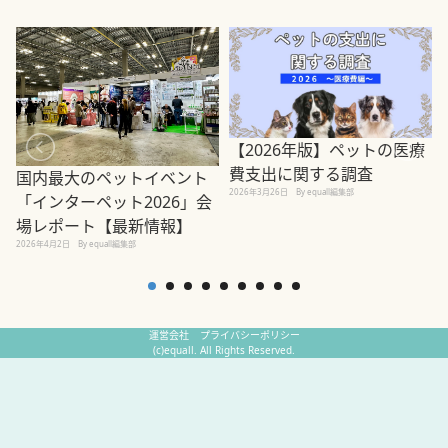
【2026年版】ペットの医療
費支出に関する調査
国内最大のペットイベント
2026年3月26日
By equall編集部
「インターペット2026」会
場レポート【最新情報】
2
2026年4月2日
By equall編集部
運営会社
プライバシーポリシー
(c)equall. All Rights Reserved.