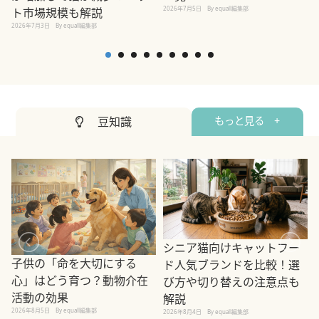
2026年7月5日
By equall編集部
ト市場規模も解説
2026年7月3日
By equall編集部
豆知識
もっと見る +
シニア猫向けキャットフー
子供の「命を大切にする
ド人気ブランドを比較！選
心」はどう育つ？動物介在
び方や切り替えの注意点も
活動の効果
解説
2026年8月5日
By equall編集部
2026年8月4日
By equall編集部
2