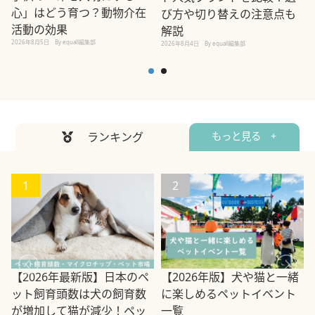
心」はどう育つ？動物介在
び方や切り替えの注意点も
活動の効果
解説
2026年8月5日
By equall編集部
2026年8月4日
By equall編集部
2
ランキング
もっと見る +
1
2
【2026年最新版】日本のペ
【2026年版】犬や猫と一緒
ット飼育頭数は犬の飼育数
に楽しめるペットイベント
2
が増加して猫が減少！ペッ
一覧