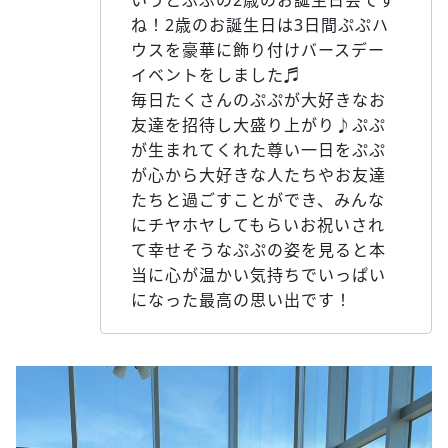
いうとぷぷの2歳のお誕生日会です
ね！2歳のお誕生日は3日間ぷぷハ
ウスを豪華に飾り付けバースデー
イベントをしました♬
毎日たくさんのぷぷが大好きなお
友達を招待し大盛り上がり♪ぷぷ
が生まれてくれた尊い一日をぷぷ
が心から大好きな人たちやお友達
たちと過ごすことができ、みんな
にチヤホヤしてもらいお祝いされ
て幸せそうなぷぷの姿を見ると本
当に心が温かい気持ちでいっぱい
になった最高の思い出です！