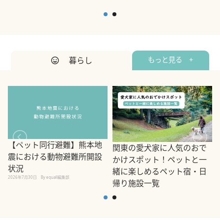
暮らし
もっと見る +
【ペット同行避難】熊本地
関東の愛犬家に人気のおで
震における動物避難所開設
かけスポット！ペットと一
状況
緒に楽しめるペット宿・日
2026年7月30日
By equall編集部
帰り施設一覧
2
2026年7月7日
By equall編集部