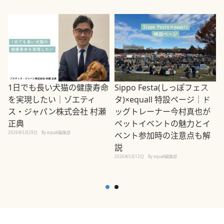
1日でも長い犬猫の健康寿命
Sippo Festa(しっぽフェス
を実現したい｜ゾエティ
タ)×equall 特設ページ｜ド
ス・ジャパン株式会社 村瀬
ッグトレーナー今村真也が
正典
ペットイベントの魅力とイ
2026年5月29日
By equall編集部
ベント参加時の注意点も解
説
2026年5月12日
By equall編集部
2