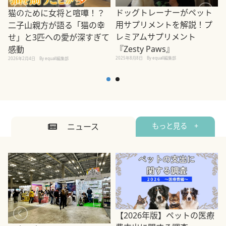
ドッグトレーナーがペット
猫のために女将と喧嘩！？
用サプリメントを解説！プ
二子山親方が語る「猫の幸
レミアムサプリメント
せ」と3匹への愛が深すぎて
2
『Zesty Paws』
感動
2025年8月8日
By equall編集部
2026年2月4日
By equall編集部
ニュース
もっと見る +
【2026年版】ペットの医療