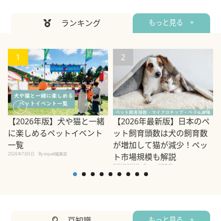
ランキング
もっと見る +
1
2
【2026年版】犬や猫と一緒
【2026年最新版】日本のペ
に楽しめるペットイベント
ット飼育頭数は犬の飼育数
2
一覧
が増加して猫が減少！ペッ
2026年7月5日
By equall編集部
ト市場規模も解説
2026年7月3日
By equall編集部
豆知識
もっと見る +