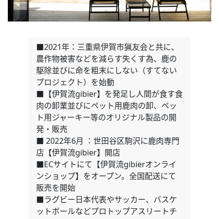
■2021年：三重県伊賀市猟友会と共に、
農作物被害などを減らす失くす為、鹿の
駆除並びに命を粗末にしない（すてない
プロジェクト）を始動
■【伊賀流gibier】を発足し人間が食す食
肉の卸業並びにペット用鹿肉の卸、ペッ
ト用ジャーキー等のオリジナル製品の開
発・販売
■ 2022年6月 ：世田谷区駒沢に鹿肉専門
店【伊賀流gibier】開店
■ECサイトにて【伊賀流gibierオンライ
ンショップ】をオープン。全国配送にて
販売を開始
■ラグビー日本代表やサッカー、バスケ
ットボールなどプロトップアスリートチ