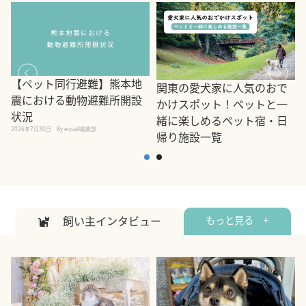
【ペット同行避難】熊本地
関東の愛犬家に人気のおで
震における動物避難所開設
かけスポット！ペットと一
状況
緒に楽しめるペット宿・日
2026年7月30日
By equall編集部
帰り施設一覧
2
2026年7月7日
By equall編集部
飼い主インタビュー
もっと見る +