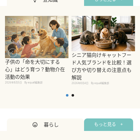
シニア猫向けキャットフー
子供の「命を大切にする
ド人気ブランドを比較！選
心」はどう育つ？動物介在
び方や切り替えの注意点も
活動の効果
解説
2026年8月5日
By equall編集部
2026年8月4日
By equall編集部
2
暮らし
もっと見る +