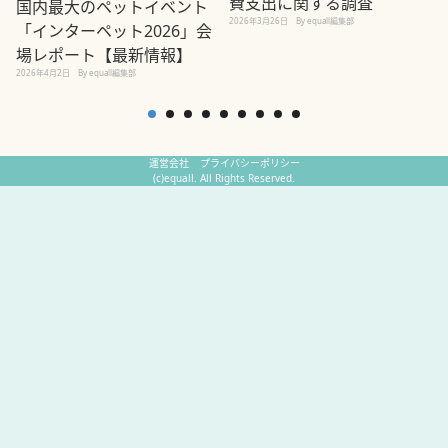
費支出に関する調査
国内最大のペットイベント
2026年3月26日
By equall編集部
「インターペット2026」会
場レポート【最新情報】
2
2026年4月2日
By equall編集部
運営会社
プライバシーポリシー
(c)equall. All Rights Reserved.