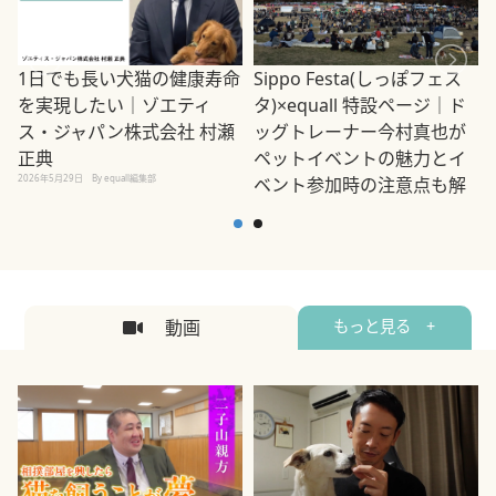
1日でも長い犬猫の健康寿命
Sippo Festa(しっぽフェス
を実現したい｜ゾエティ
タ)×equall 特設ページ｜ド
ス・ジャパン株式会社 村瀬
ッグトレーナー今村真也が
正典
ペットイベントの魅力とイ
2026年5月29日
By equall編集部
ベント参加時の注意点も解
説
2026年5月12日
By equall編集部
2
動画
もっと見る +