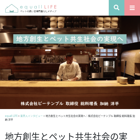
equall LIFE
>
業界人インタビュー
>
地方創生とペット共生社会の実現へ｜株式会社ピーテンプル 取締役 総料理長 加
納 洋平
地方創生とペット共生社会の実