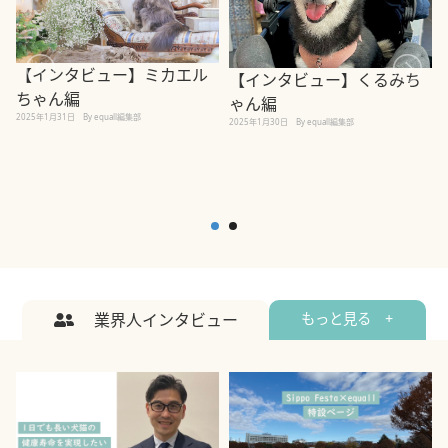
【インタビュー】ミカエル
【インタビュー】くるみち
ちゃん編
ゃん編
2025年1月31日
By equall編集部
2
2025年1月30日
By equall編集部
業界人インタビュー
もっと見る +