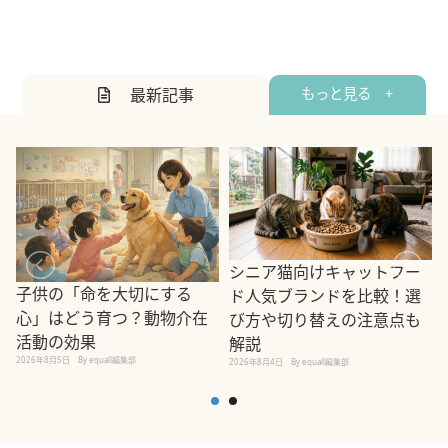
最新記事
もっと見る +
シニア猫向けキャットフー
子供の「命を大切にする
ド人気ブランドを比較！選
心」はどう育つ？動物介在
び方や切り替えの注意点も
活動の効果
解説
2026年8月5日
By equall編集部
2026年8月4日
By equall編集部
2