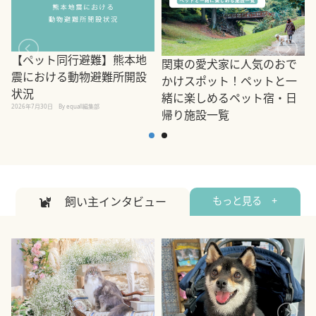
【ペット同行避難】熊本地
関東の愛犬家に人気のおで
震における動物避難所開設
かけスポット！ペットと一
状況
緒に楽しめるペット宿・日
2026年7月30日
By equall編集部
帰り施設一覧
2
2026年7月7日
By equall編集部
飼い主インタビュー
もっと見る +