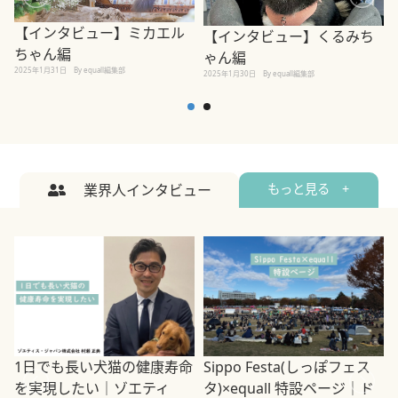
【インタビュー】ミカエル
【インタビュー】くるみち
ちゃん編
ゃん編
2025年1月31日
By equall編集部
2
2025年1月30日
By equall編集部
業界人インタビュー
もっと見る +
1日でも長い犬猫の健康寿命
Sippo Festa(しっぽフェス
を実現したい｜ゾエティ
タ)×equall 特設ページ｜ド