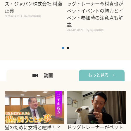
ス・ジャパン株式会社 村瀬
ッグトレーナー今村真也が
正典
ペットイベントの魅力とイ
2026年5月29日
By equall編集部
ベント参加時の注意点も解
説
2026年5月12日
By equall編集部
2
動画
もっと見る +
ドッグトレーナーがペット
猫のために女将と喧嘩！？