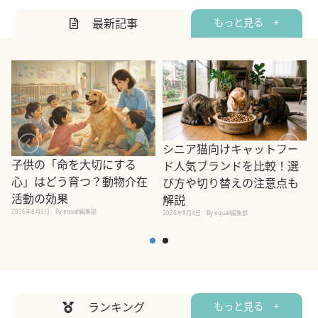
最新記事
もっと見る +
シニア猫向けキャットフー
子供の「命を大切にする
ド人気ブランドを比較！選
心」はどう育つ？動物介在
び方や切り替えの注意点も
活動の効果
解説
2026年8月5日
By equall編集部
2026年8月4日
By equall編集部
2
ランキング
もっと見る +