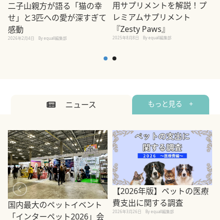
用サプリメントを解説！プ
二子山親方が語る「猫の幸
レミアムサプリメント
せ」と3匹への愛が深すぎて
2
『Zesty Paws』
感動
2025年8月8日
By equall編集部
2026年2月4日
By equall編集部
ニュース
もっと見る +
【2026年版】ペットの医療
費支出に関する調査
国内最大のペットイベント
2026年3月26日
By equall編集部
「インターペット2026」会