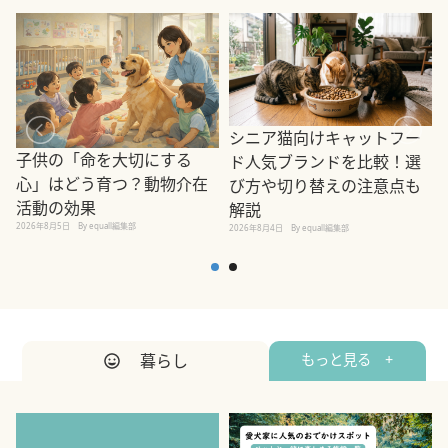
シニア猫向けキャットフー
子供の「命を大切にする
ド人気ブランドを比較！選
心」はどう育つ？動物介在
び方や切り替えの注意点も
活動の効果
解説
2026年8月5日
By equall編集部
2026年8月4日
By equall編集部
2
暮らし
もっと見る +