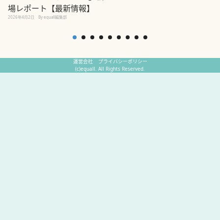
場レポート【最新情報】
2
2026年4月2日
By equall編集部
運営会社
プライバシーポリシー
(c)equall. All Rights Reserved.