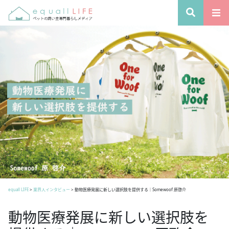
equall LIFE
>
業界人インタビュー
>
動物医療発展に新しい選択肢を提供する｜Somewoof 原啓介
動物医療発展に新しい選択肢を