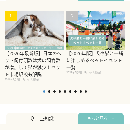
1
2
【2026年最新版】日本のペ
【2026年版】犬や猫と一緒
ット飼育頭数は犬の飼育数
に楽しめるペットイベント
が増加して猫が減少！ペッ
一覧
2026年7月5日
By equall編集部
2
ト市場規模も解説
2026年7月3日
By equall編集部
豆知識
もっと見る +