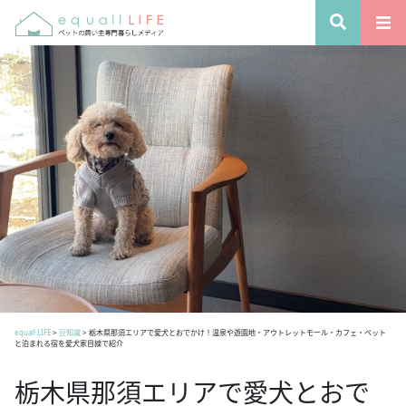
equall LIFE
>
豆知識
>
栃木県那須エリアで愛犬とおでかけ！温泉や遊園地・アウトレットモール・カフェ・ペット
と泊まれる宿を愛犬家目線で紹介
栃木県那須エリアで愛犬とおで