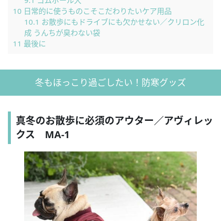
10
日常的に使うものこそこだわりたいケア用品
10.1
お散歩にもドライブにも欠かせない／クリロン化
成 うんちが臭わない袋
11
最後に
冬もほっこり過ごしたい！防寒グッズ
真冬のお散歩に必須のアウター／アヴィレッ
クス MA-1