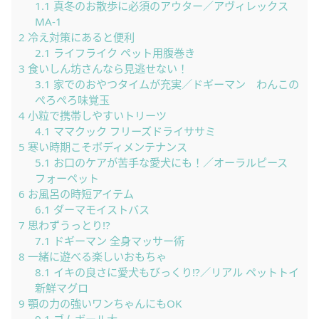
1.1
真冬のお散歩に必須のアウター／アヴィレックス
MA-1
2
冷え対策にあると便利
2.1
ライフライク ペット用腹巻き
3
食いしん坊さんなら見逃せない！
3.1
家でのおやつタイムが充実／ドギーマン わんこの
ぺろぺろ味覚玉
4
小粒で携帯しやすいトリーツ
4.1
ママクック フリーズドライササミ
5
寒い時期こそボディメンテナンス
5.1
お口のケアが苦手な愛犬にも！／オーラルピース
フォーペット
6
お風呂の時短アイテム
6.1
ダーマモイストバス
7
思わずうっとり!?
7.1
ドギーマン 全身マッサー術
8
一緒に遊べる楽しいおもちゃ
8.1
イキの良さに愛犬もびっくり!?／リアル ペットトイ
新鮮マグロ
9
顎の力の強いワンちゃんにもOK
9.1
ゴムボール大