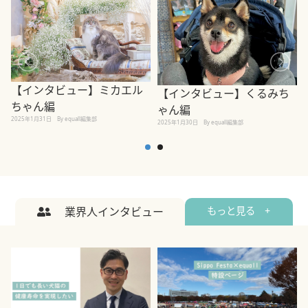
【インタビュー】ミカエル
【インタビュー】くるみち
ちゃん編
ゃん編
2025年1月31日
By equall編集部
2
2025年1月30日
By equall編集部
業界人インタビュー
もっと見る +