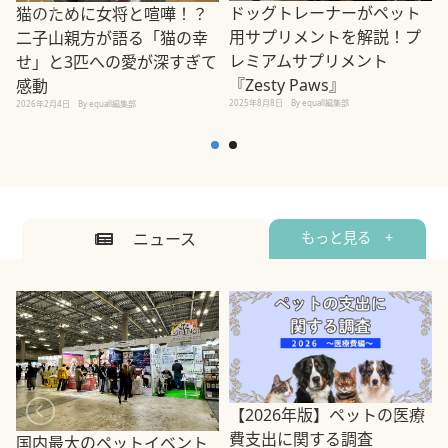
ドッグトレーナーがペット
猫のために女将と喧嘩！？
用サプリメントを解説！プ
二子山親方が語る「猫の幸
レミアムサプリメント
せ」と3匹への愛が深すぎて
2
『Zesty Paws』
感動
2025年8月8日
By equall編集部
2026年2月4日
By equall編集部
ニュース
もっと見る +
【2026年版】ペットの医療
費支出に関する調査
国内最大のペットイベント