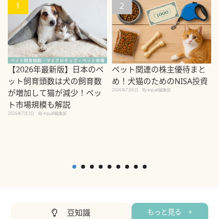
1
2
ペット関連の株主優待まと
【2026年最新版】日本のペ
め！犬猫のためのNISA投資
ット飼育頭数は犬の飼育数
2026年7月6日
By equall編集部
が増加して猫が減少！ペッ
2
ト市場規模も解説
2026年7月3日
By equall編集部
豆知識
もっと見る +