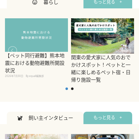
暮らし
もっと見る +
【ペット同行避難】熊本地
関東の愛犬家に人気のおで
震における動物避難所開設
かけスポット！ペットと一
状況
緒に楽しめるペット宿・日
2026年7月30日
By equall編集部
帰り施設一覧
2
2026年7月7日
By equall編集部
飼い主インタビュー
もっと見る +