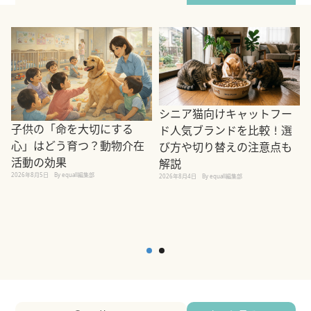
シニア猫向けキャットフー
子供の「命を大切にする
ド人気ブランドを比較！選
心」はどう育つ？動物介在
び方や切り替えの注意点も
活動の効果
解説
2026年8月5日
By equall編集部
2026年8月4日
By equall編集部
2