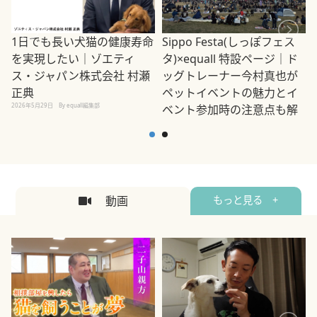
1日でも長い犬猫の健康寿命
Sippo Festa(しっぽフェス
を実現したい｜ゾエティ
タ)×equall 特設ページ｜ド
ス・ジャパン株式会社 村瀬
ッグトレーナー今村真也が
正典
ペットイベントの魅力とイ
2026年5月29日
By equall編集部
ベント参加時の注意点も解
説
2026年5月12日
By equall編集部
2
動画
もっと見る +