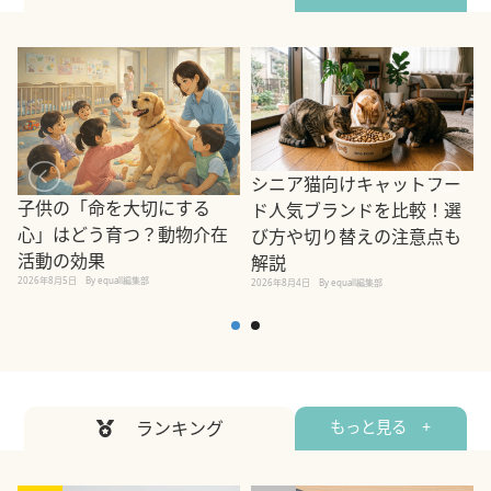
シニア猫向けキャットフー
子供の「命を大切にする
ド人気ブランドを比較！選
心」はどう育つ？動物介在
び方や切り替えの注意点も
活動の効果
解説
2026年8月5日
By equall編集部
2026年8月4日
By equall編集部
2
ランキング
もっと見る +