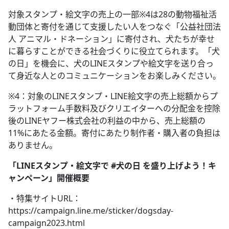
対象スタンプ・絵文字の売上の一部※4は28の動物福祉活
動団体と寄付を通じて支援したい人をつなぐ「公益社団法
人 アニマル・ドネーション」に寄付され、犬たちが幸せ
に暮らすことができる社会づくりに役立てられます。「犬
の日」を機会に、犬のLINEスタンプや絵文字を送り合っ
て身近な人とのコミュニケーションをお楽しみください。
※4：対象のLINEスタンプ・LINE絵文字の売上総額からプ
ラットフォーム手数料及びクリエイターへの分配金を控除
後のLINEヤフー株式会社の利益の中から、売上総額の
11%にあたる金額。寄付にあたり制作者・購入者の負担は
ありません。
「LINEスタンプ・絵文字で #犬の日 を盛り上げよう！キ
ャンペーン」開催概要
・特集サイトURL：
https://campaign.line.me/sticker/dogsday-
campaign2023.html