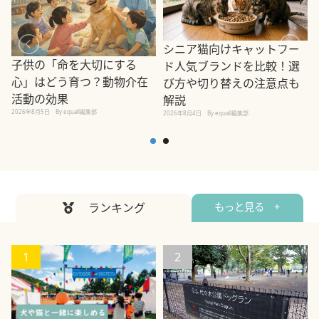
シニア猫向けキャットフー
子供の「命を大切にする
ド人気ブランドを比較！選
心」はどう育つ？動物介在
び方や切り替えの注意点も
活動の効果
解説
2026年8月5日
By equall編集部
2026年8月4日
By equall編集部
2
ランキング
もっと見る +
1
2