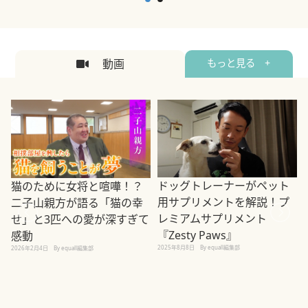
2026年5月12日
By equall編集部
2
動画
もっと見る +
ドッグトレーナーがペット
猫のために女将と喧嘩！？
用サプリメントを解説！プ
二子山親方が語る「猫の幸
レミアムサプリメント
せ」と3匹への愛が深すぎて
2
『Zesty Paws』
感動
2025年8月8日
By equall編集部
2026年2月4日
By equall編集部