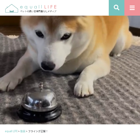
equall LIFE
>
動画
>
フライング正解！