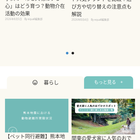
心」はどう育つ？動物介在
び方や切り替えの注意点も
活動の効果
解説
2026年8月5日
By equall編集部
2026年8月4日
By equall編集部
2
暮らし
もっと見る +
【ペット同行避難】熊本地
関東の愛犬家に人気のおで