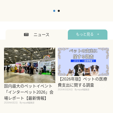
ニュース
もっと見る +
【2026年版】ペットの医療
費支出に関する調査
国内最大のペットイベント
2026年3月26日
By equall編集部
「インターペット2026」会
場レポート【最新情報】
2
2026年4月2日
By equall編集部