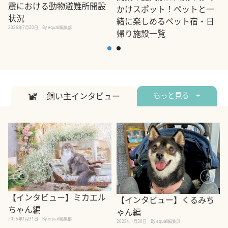
震における動物避難所開設
かけスポット！ペットと一
状況
緒に楽しめるペット宿・日
2026年7月30日
By equall編集部
帰り施設一覧
2
2026年7月7日
By equall編集部
飼い主インタビュー
もっと見る +
【インタビュー】ミカエル
【インタビュー】くるみち
ちゃん編
ゃん編
2025年1月31日
By equall編集部
2
2025年1月30日
By equall編集部