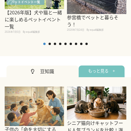
【2026年版】犬や猫と一緒
参宮橋でペットと暮らそ
に楽しめるペットイベント
う！
一覧
2020年7月24日
By equall編集部
2026年7月5日
By equall編集部
2
豆知識
もっと見る +
シニア猫向けキャットフー
子供の「命を大切にする
ド人気ブランドを比較！選