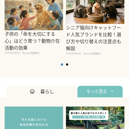
シニア猫向けキャットフー
子供の「命を大切にする
ド人気ブランドを比較！選
心」はどう育つ？動物介在
び方や切り替えの注意点も
活動の効果
解説
2026年8月5日
By equall編集部
2026年8月4日
By equall編集部
2
暮らし
もっと見る +