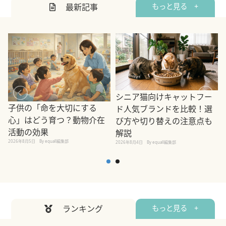
最新記事
もっと見る +
シニア猫向けキャットフー
子供の「命を大切にする
ド人気ブランドを比較！選
心」はどう育つ？動物介在
び方や切り替えの注意点も
活動の効果
解説
2026年8月5日
By equall編集部
2026年8月4日
By equall編集部
2
ランキング
もっと見る +