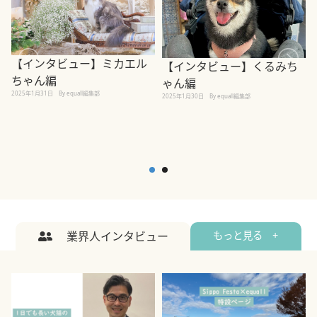
【インタビュー】ミカエル
【インタビュー】くるみち
ちゃん編
ゃん編
2025年1月31日
By equall編集部
2
2025年1月30日
By equall編集部
業界人インタビュー
もっと見る +