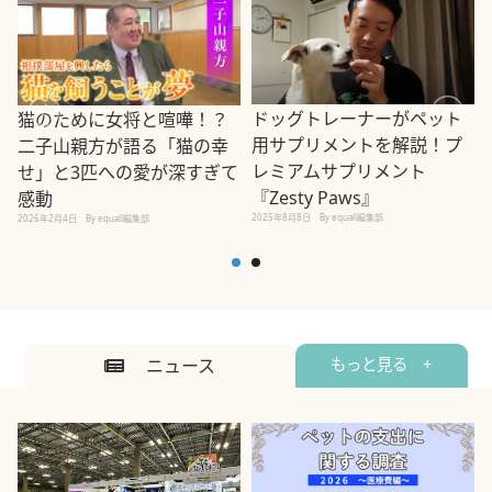
ドッグトレーナーがペット
猫のために女将と喧嘩！？
用サプリメントを解説！プ
二子山親方が語る「猫の幸
レミアムサプリメント
せ」と3匹への愛が深すぎて
2
『Zesty Paws』
感動
2025年8月8日
By equall編集部
2026年2月4日
By equall編集部
ニュース
もっと見る +