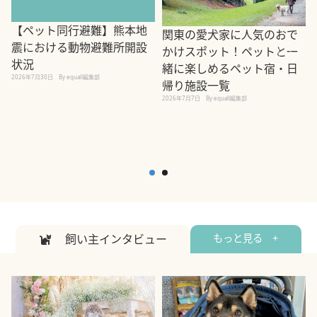
【ペット同行避難】熊本地
関東の愛犬家に人気のおで
震における動物避難所開設
かけスポット！ペットと一
状況
緒に楽しめるペット宿・日
2026年7月30日
By equall編集部
帰り施設一覧
2
2026年7月7日
By equall編集部
飼い主インタビュー
もっと見る +