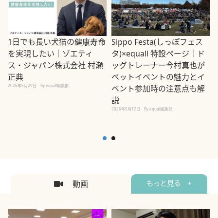
1日でも長い犬猫の健康寿命
Sippo Festa(しっぽフェス
を実現したい｜ゾエティ
タ)×equall 特設ページ｜ド
ス・ジャパン株式会社 村瀬
ッグトレーナー今村真也が
正典
ペットイベントの魅力とイ
2026年5月29日
By equall編集部
ベント参加時の注意点も解
説
2026年5月12日
By equall編集部
2
動画
もっと見る +