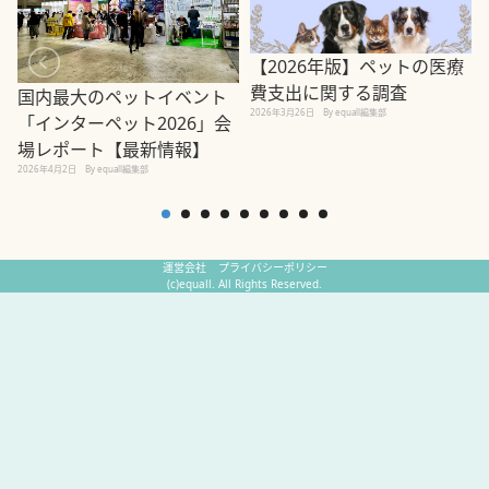
【2026年版】ペットの医療
費支出に関する調査
国内最大のペットイベント
2026年3月26日
By equall編集部
「インターペット2026」会
場レポート【最新情報】
2
2026年4月2日
By equall編集部
運営会社
プライバシーポリシー
(c)equall. All Rights Reserved.