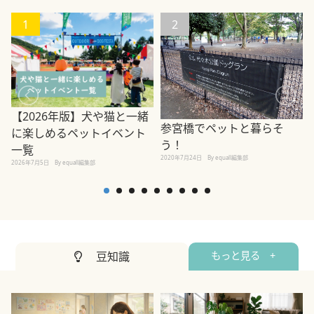
1
2
【2026年版】犬や猫と一緒
参宮橋でペットと暮らそ
に楽しめるペットイベント
う！
一覧
2020年7月24日
By equall編集部
2026年7月5日
By equall編集部
2
豆知識
もっと見る +