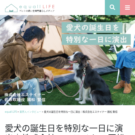
equall LIFE
>
業界人インタビュー
>
愛犬の誕生日を特別な一日に演出｜株式会社エステイナー 國松 繁信
愛犬の誕生日を特別な一日に演