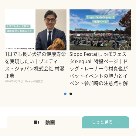
1日でも長い犬猫の健康寿命
Sippo Festa(しっぽフェス
を実現したい｜ゾエティ
タ)×equall 特設ページ｜ド
ス・ジャパン株式会社 村瀬
ッグトレーナー今村真也が
正典
ペットイベントの魅力とイ
2026年5月29日
By equall編集部
ベント参加時の注意点も解
説
2026年5月12日
By equall編集部
2
動画
もっと見る +