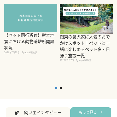
【ペット同行避難】熊本地
関東の愛犬家に人気のおで
震における動物避難所開設
かけスポット！ペットと一
状況
緒に楽しめるペット宿・日
2026年7月30日
By equall編集部
帰り施設一覧
2
2026年7月7日
By equall編集部
飼い主インタビュー
もっと見る +