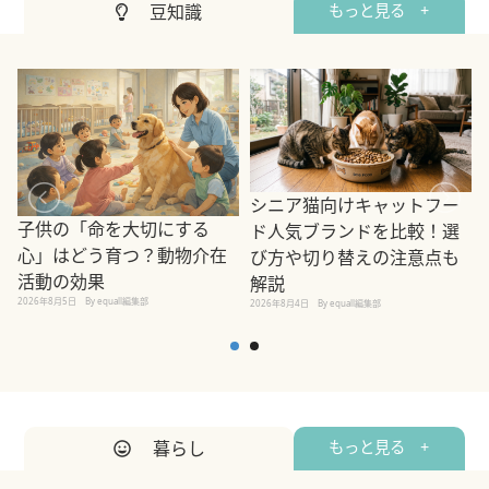
豆知識
もっと見る +
シニア猫向けキャットフー
子供の「命を大切にする
ド人気ブランドを比較！選
心」はどう育つ？動物介在
び方や切り替えの注意点も
活動の効果
解説
2026年8月5日
By equall編集部
2026年8月4日
By equall編集部
2
暮らし
もっと見る +