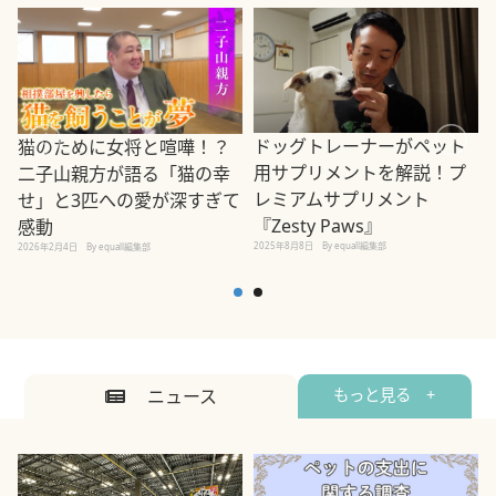
ドッグトレーナーがペット
猫のために女将と喧嘩！？
用サプリメントを解説！プ
二子山親方が語る「猫の幸
レミアムサプリメント
せ」と3匹への愛が深すぎて
2
『Zesty Paws』
感動
2025年8月8日
By equall編集部
2026年2月4日
By equall編集部
ニュース
もっと見る +