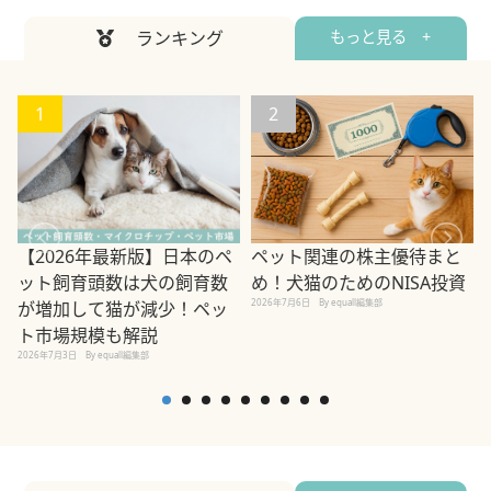
ランキング
もっと見る +
1
2
ペット関連の株主優待まと
【2026年最新版】日本のペ
め！犬猫のためのNISA投資
ット飼育頭数は犬の飼育数
2026年7月6日
By equall編集部
が増加して猫が減少！ペッ
2
ト市場規模も解説
2026年7月3日
By equall編集部