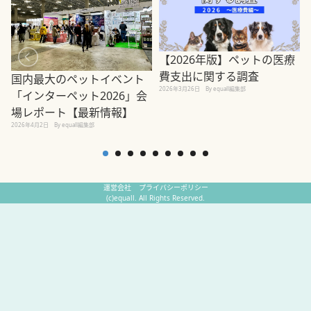
【2026年版】ペットの医療
費支出に関する調査
国内最大のペットイベント
2026年3月26日
By equall編集部
「インターペット2026」会
場レポート【最新情報】
2
2026年4月2日
By equall編集部
運営会社
プライバシーポリシー
(c)equall. All Rights Reserved.