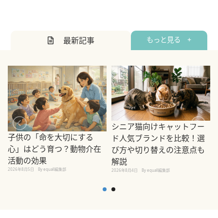
最新記事
もっと見る +
シニア猫向けキャットフー
子供の「命を大切にする
ド人気ブランドを比較！選
心」はどう育つ？動物介在
び方や切り替えの注意点も
活動の効果
解説
2026年8月5日
By equall編集部
2026年8月4日
By equall編集部
2