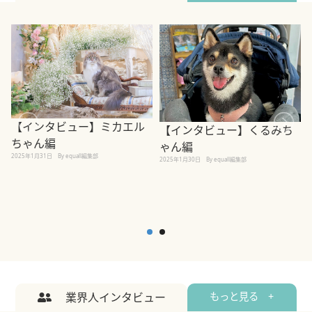
【インタビュー】ミカエル
【インタビュー】くるみち
ちゃん編
ゃん編
2025年1月31日
By equall編集部
2
2025年1月30日
By equall編集部
業界人インタビュー
もっと見る +