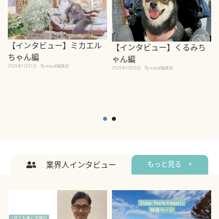
【インタビュー】ミカエル
【インタビュー】くるみち
ちゃん編
ゃん編
2025年1月31日
By equall編集部
2
2025年1月30日
By equall編集部
業界人インタビュー
もっと見る +