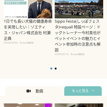
1日でも長い犬猫の健康寿命
Sippo Festa(しっぽフェス
を実現したい｜ゾエティ
タ)×equall 特設ページ｜ド
ス・ジャパン株式会社 村瀬
ッグトレーナー今村真也が
正典
ペットイベントの魅力とイ
2026年5月29日
By equall編集部
ベント参加時の注意点も解
説
2026年5月12日
By equall編集部
2
動画
もっと見る +