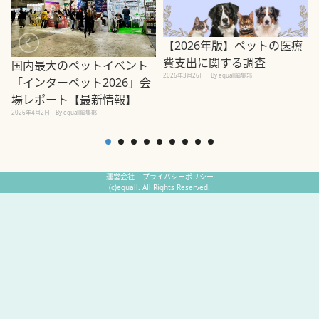
【2026年版】ペットの医療
費支出に関する調査
国内最大のペットイベント
2026年3月26日
By equall編集部
「インターペット2026」会
場レポート【最新情報】
2
2026年4月2日
By equall編集部
運営会社
プライバシーポリシー
(c)equall. All Rights Reserved.