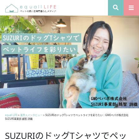
equall LIFE
>
業界人インタビュー
>
SUZURIのドッグTシャツでペットライフを彩りたい｜GMOペパボ株式会社
SUZURI事業部 越智 詩織
SUZURIのドッグTシャツでペッ