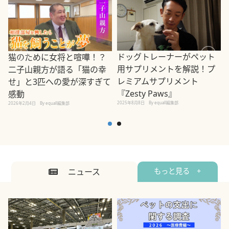
ドッグトレーナーがペット
猫のために女将と喧嘩！？
用サプリメントを解説！プ
二子山親方が語る「猫の幸
レミアムサプリメント
せ」と3匹への愛が深すぎて
2
『Zesty Paws』
感動
2025年8月8日
By equall編集部
2026年2月4日
By equall編集部
ニュース
もっと見る +