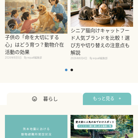
シニア猫向けキャットフー
子供の「命を大切にする
ド人気ブランドを比較！選
心」はどう育つ？動物介在
び方や切り替えの注意点も
活動の効果
解説
2026年8月5日
By equall編集部
2026年8月4日
By equall編集部
2
暮らし
もっと見る +