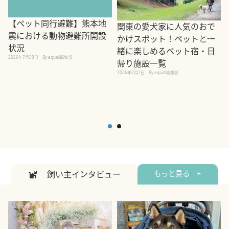
【ペット同行避難】熊本地
関東の愛犬家に人気のおで
震における動物避難所開設
かけスポット！ペットと一
状況
緒に楽しめるペット宿・日
2026年7月30日
By equall編集部
帰り施設一覧
2
2026年7月7日
By equall編集部
飼い主インタビュー
もっと見る +