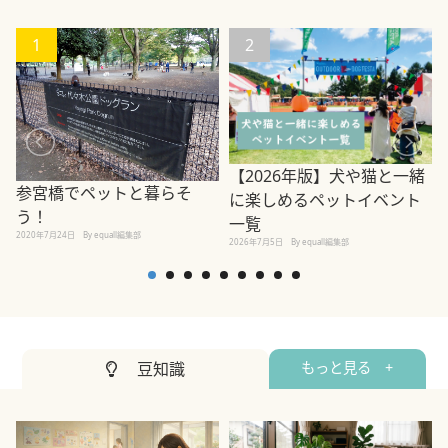
1
2
【2026年版】犬や猫と一緒
参宮橋でペットと暮らそ
に楽しめるペットイベント
う！
一覧
2020年7月24日
By equall編集部
2026年7月5日
By equall編集部
2
豆知識
もっと見る +