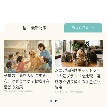
最新記事
もっと見る +
シニア猫向けキャットフー
子供の「命を大切にする
ド人気ブランドを比較！選
心」はどう育つ？動物介在
び方や切り替えの注意点も
活動の効果
解説
2026年8月5日
By equall編集部
2026年8月4日
By equall編集部
2