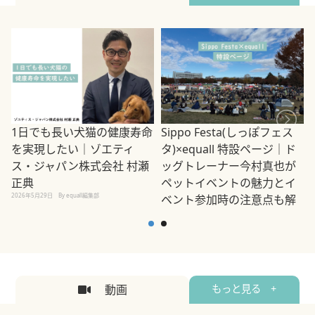
1日でも長い犬猫の健康寿命
Sippo Festa(しっぽフェス
を実現したい｜ゾエティ
タ)×equall 特設ページ｜ド
ス・ジャパン株式会社 村瀬
ッグトレーナー今村真也が
正典
ペットイベントの魅力とイ
2026年5月29日
By equall編集部
ベント参加時の注意点も解
説
2026年5月12日
By equall編集部
2
動画
もっと見る +