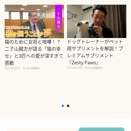
ドッグトレーナーがペット
猫のために女将と喧嘩！？
用サプリメントを解説！プ
二子山親方が語る「猫の幸
レミアムサプリメント
せ」と3匹への愛が深すぎて
2
『Zesty Paws』
感動
2025年8月8日
By equall編集部
2026年2月4日
By equall編集部