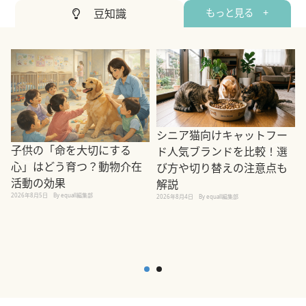
豆知識
もっと見る +
シニア猫向けキャットフー
子供の「命を大切にする
ド人気ブランドを比較！選
心」はどう育つ？動物介在
び方や切り替えの注意点も
活動の効果
解説
2026年8月5日
By equall編集部
2026年8月4日
By equall編集部
2