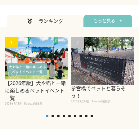
ランキング
もっと見る +
1
2
【2026年版】犬や猫と一緒
参宮橋でペットと暮らそ
に楽しめるペットイベント
う！
一覧
2020年7月24日
By equall編集部
2026年7月5日
By equall編集部
2