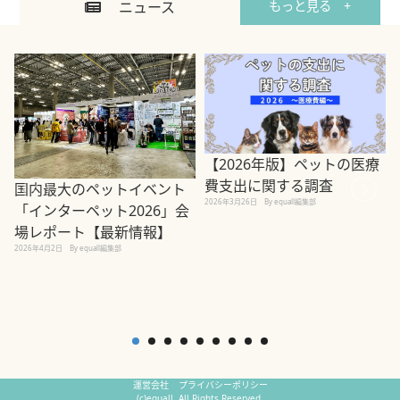
ニュース
もっと見る +
【2026年版】ペットの医療
費支出に関する調査
国内最大のペットイベント
2026年3月26日
By equall編集部
「インターペット2026」会
場レポート【最新情報】
2
2026年4月2日
By equall編集部
運営会社
プライバシーポリシー
(c)equall. All Rights Reserved.