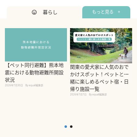
暮らし
もっと見る +
【ペット同行避難】熊本地
関東の愛犬家に人気のおで
震における動物避難所開設
かけスポット！ペットと一
状況
緒に楽しめるペット宿・日
2026年7月30日
By equall編集部
帰り施設一覧
2
2026年7月7日
By equall編集部