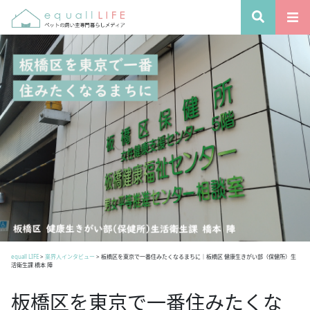
equall LIFE
>
業界人インタビュー
>
板橋区を東京で一番住みたくなるまちに｜板橋区 健康生きがい部（保健所）生
活衛生課 橋本 陣
板橋区を東京で一番住みたくな