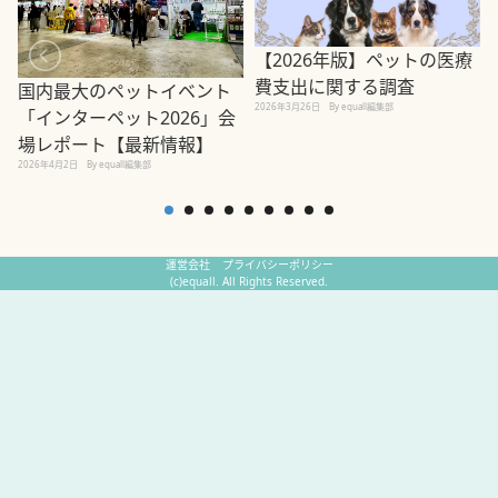
【2026年版】ペットの医療
費支出に関する調査
国内最大のペットイベント
2026年3月26日
By equall編集部
「インターペット2026」会
場レポート【最新情報】
2
2026年4月2日
By equall編集部
運営会社
プライバシーポリシー
(c)equall. All Rights Reserved.