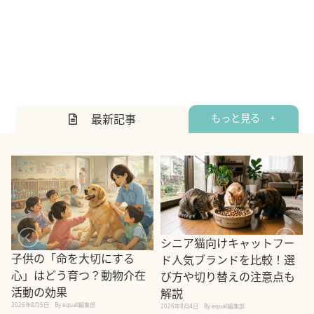
最新記事
もっと見る +
シニア猫向けキャットフー
子供の「命を大切にする
ド人気ブランドを比較！選
心」はどう育つ？動物介在
び方や切り替えの注意点も
活動の効果
解説
2026年8月5日
By equall編集部
2026年8月4日
By equall編集部
2