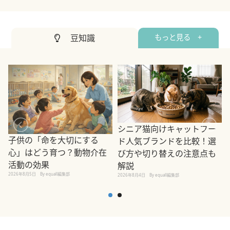
豆知識
もっと見る +
シニア猫向けキャットフー
子供の「命を大切にする
ド人気ブランドを比較！選
心」はどう育つ？動物介在
び方や切り替えの注意点も
活動の効果
解説
2026年8月5日
By equall編集部
2026年8月4日
By equall編集部
2