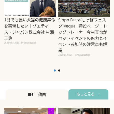
1日でも長い犬猫の健康寿命
Sippo Festa(しっぽフェス
を実現したい｜ゾエティ
タ)×equall 特設ページ｜ド
ス・ジャパン株式会社 村瀬
ッグトレーナー今村真也が
正典
ペットイベントの魅力とイ
2026年5月29日
By equall編集部
ベント参加時の注意点も解
説
2026年5月12日
By equall編集部
2
動画
もっと見る +