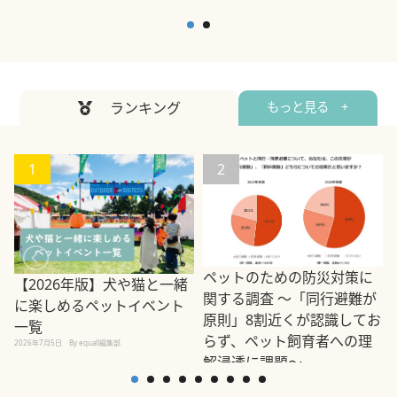
ランキング
もっと見る +
1
2
ペットのための防災対策に
【2026年版】犬や猫と一緒
関する調査 ～「同行避難が
に楽しめるペットイベント
原則」8割近くが認識してお
一覧
らず、ペット飼育者への理
2026年7月5日
By equall編集部
解浸透に課題～
2
2023年3月10日
By equall編集部