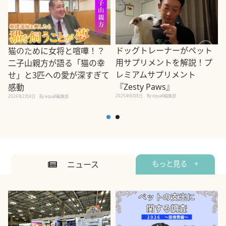
ドッグトレーナーがペット
猫のために女将と喧嘩！？
用サプリメントを解説！プ
二子山親方が語る「猫の幸
レミアムサプリメント
せ」と3匹への愛が深すぎて
2
『Zesty Paws』
感動
2025年8月8日
By equall編集部
2026年2月4日
By equall編集部
ニュース
もっと見る +