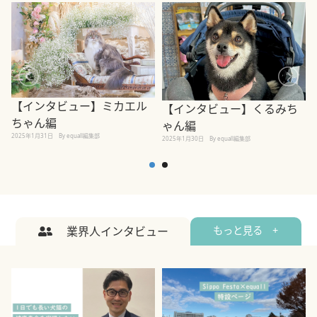
【インタビュー】ミカエル
【インタビュー】くるみち
ちゃん編
ゃん編
2025年1月31日
By equall編集部
2
2025年1月30日
By equall編集部
業界人インタビュー
もっと見る +