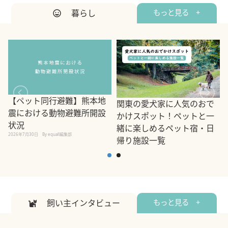
暮らし
もっと見る +
【ペット同行避難】熊本地
関東の愛犬家に人気のおで
震における動物避難所開設
かけスポット！ペットと一
状況
緒に楽しめるペット宿・日
2026年7月30日
By equall編集部
帰り施設一覧
2
2026年7月7日
By equall編集部
飼い主インタビュー
もっと見る +