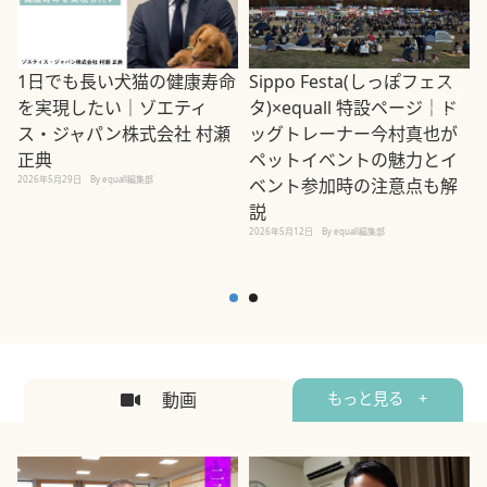
1日でも長い犬猫の健康寿命
Sippo Festa(しっぽフェス
を実現したい｜ゾエティ
タ)×equall 特設ページ｜ド
ス・ジャパン株式会社 村瀬
ッグトレーナー今村真也が
正典
ペットイベントの魅力とイ
2026年5月29日
By equall編集部
ベント参加時の注意点も解
説
2026年5月12日
By equall編集部
2
動画
もっと見る +