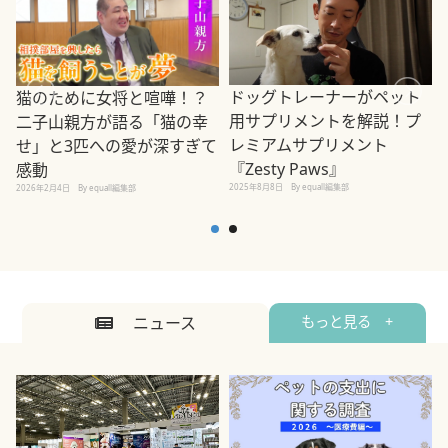
ドッグトレーナーがペット
猫のために女将と喧嘩！？
用サプリメントを解説！プ
二子山親方が語る「猫の幸
レミアムサプリメント
せ」と3匹への愛が深すぎて
2
『Zesty Paws』
感動
2025年8月8日
By equall編集部
2026年2月4日
By equall編集部
ニュース
もっと見る +