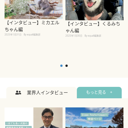
【インタビュー】ミカエル
【インタビュー】くるみち
ちゃん編
ゃん編
2025年1月31日
By equall編集部
2
2025年1月30日
By equall編集部
業界人インタビュー
もっと見る +