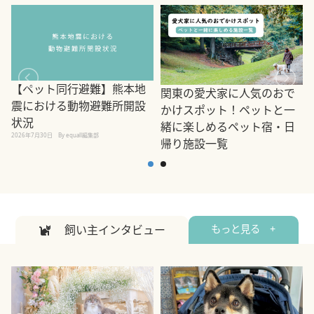
【ペット同行避難】熊本地
関東の愛犬家に人気のおで
震における動物避難所開設
かけスポット！ペットと一
状況
緒に楽しめるペット宿・日
2026年7月30日
By equall編集部
帰り施設一覧
2
2026年7月7日
By equall編集部
飼い主インタビュー
もっと見る +