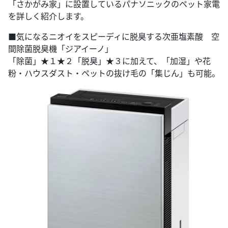
「さかがみ家」に設置しているパナソニックのペット家電
を詳しく紹介します。
■気になるニオイをスピーディに脱臭する次亜塩素酸 空
間除菌脱臭機「ジアイーノ」
「除菌」★１★２「脱臭」★３に加えて、「加湿」や花
粉・ハウスダスト・ペットの抜け毛の「集じん」も可能。