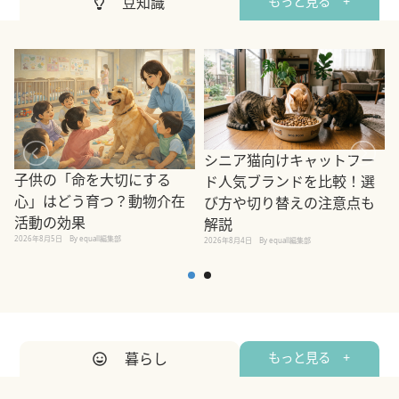
豆知識
もっと見る +
シニア猫向けキャットフー
子供の「命を大切にする
ド人気ブランドを比較！選
心」はどう育つ？動物介在
び方や切り替えの注意点も
活動の効果
解説
2026年8月5日
By equall編集部
2026年8月4日
By equall編集部
2
暮らし
もっと見る +