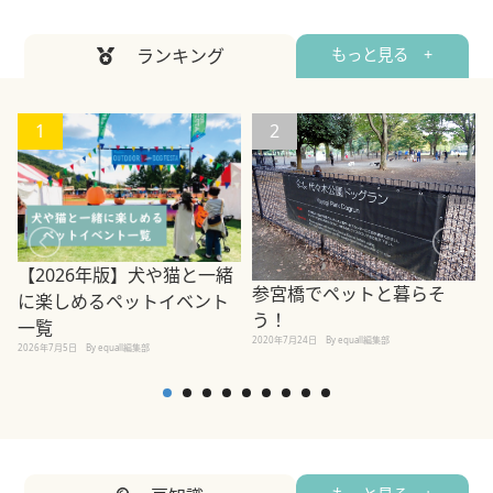
ランキング
もっと見る +
1
2
【2026年版】犬や猫と一緒
参宮橋でペットと暮らそ
に楽しめるペットイベント
う！
一覧
2020年7月24日
By equall編集部
2026年7月5日
By equall編集部
2