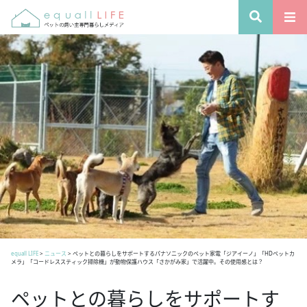
equall LIFE
>
ニュース
>
ペットとの暮らしをサポートするパナソニックのペット家電「ジアイーノ」「HDペットカ
メラ」「コードレススティック掃除機」が動物保護ハウス「さかがみ家」で活躍中。その使用感とは？
ペットとの暮らしをサポートす