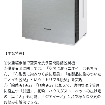
【主な特長】
①次亜塩素酸で空気を洗う空間除菌脱臭機
②脱臭★３に関しては、「空間に漂うニオイ」はもちろ
ん、「布製品に染みつく前に脱臭」「布製品に染みついた
ニオイも脱臭」という「トリプル脱臭」を実現
③「除菌★1★2」「脱臭★3」に加えて、適切な湿度管理
に役立つ「加湿」、花粉・ハウスダスト・ペットの抜け毛
の「集じん」も可能、「ジアイーノ」１台で様々な空気の
お悩みを解決できる。