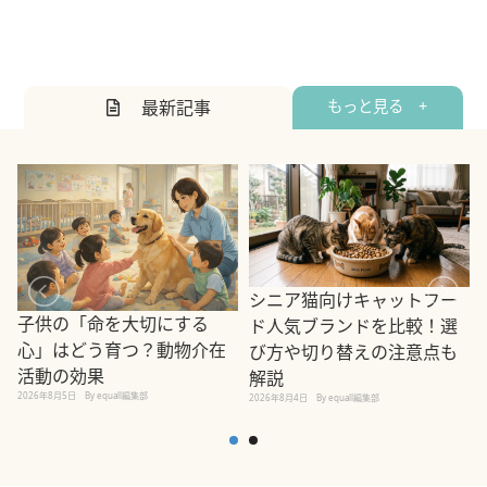
最新記事
もっと見る +
シニア猫向けキャットフー
子供の「命を大切にする
ド人気ブランドを比較！選
心」はどう育つ？動物介在
び方や切り替えの注意点も
活動の効果
解説
2026年8月5日
By equall編集部
2026年8月4日
By equall編集部
2