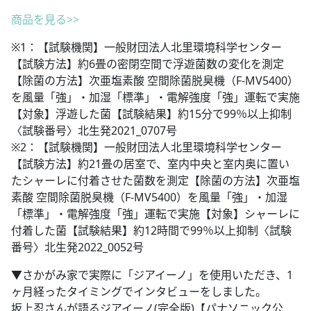
商品を見る>>
※1：【試験機関】一般財団法人北里環境科学センター
【試験方法】約6畳の密閉空間で浮遊菌数の変化を測定
【除菌の方法】次亜塩素酸 空間除菌脱臭機（F-MV5400）
を風量「強」・加湿「標準」・電解強度「強」運転で実施
【対象】浮遊した菌【試験結果】約15分で99％以上抑制
〈試験番号〉北生発2021_0707号
※2：【試験機関】一般財団法人北里環境科学センター
【試験方法】約21畳の居室で、室内中央と室内奥に置い
たシャーレに付着させた菌数を測定【除菌の方法】次亜塩
素酸 空間除菌脱臭機（F-MV5400）を風量「強」・加湿
「標準」・電解強度「強」運転で実施【対象】シャーレに
付着した菌【試験結果】約12時間で99％以上抑制〈試験
番号〉北生発2022_0052号
▼さかがみ家で実際に「ジアイーノ」を使用いただき、1
ヶ月経ったタイミングでインタビューをしました。
坂上忍さんが語るジアイーノ(完全版)【パナソニック公