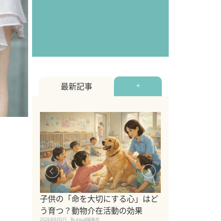
最新記事
+
シニア猫向けキ
ブランドを比較
子供の「命を大切にする心」はど
えの注意点も解
う育つ？動物介在活動の効果
2026年8月4日
By equall編
2026年8月5日
By equall編集部