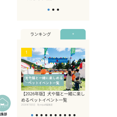
ランキング
+
1
2
関東の愛犬家に
ポット！ペット
【2026年版】犬や猫と一緒に楽し
ペット宿・日帰
めるペットイベント一覧
2026年7月7日
By equall編
2026年7月5日
By equall編集部