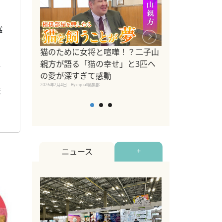
選
ドッグトレーナ
猫のために女将と喧嘩！？二子山
リメントを解説
親方が語る「猫の幸せ」と3匹へ
一
リメント『Zest
の愛が深すぎて感動
2025年8月8日
By equall編
2026年2月4日
By equall編集部
ま
お
ニュース
+