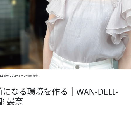
I-TOKYOプロデューサー服部 晏奈
なる環境を作る｜WAN-DELI-
部 晏奈