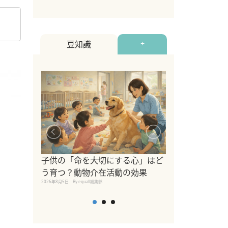
豆知識
+
シニア猫向けキ
ブランドを比較
子供の「命を大切にする心」はど
えの注意点も解
う育つ？動物介在活動の効果
2026年8月4日
By equall編
2026年8月5日
By equall編集部