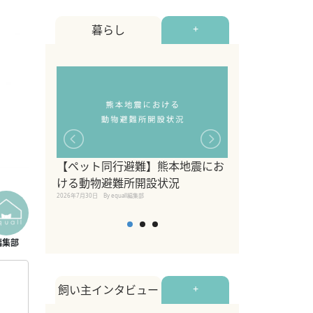
暮らし
+
【ペット同行避難】熊本地震にお
関東の愛犬家に
ける動物避難所開設状況
ポット！ペット
2026年7月30日
By equall編集部
ペット宿・日帰
2026年7月7日
By equall編
本
飼い主インタビュー
+
。