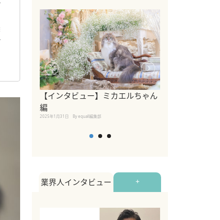
で
楽
で
【インタビュー】ミカエルちゃん
【インタビュー
編
2025年1月30日
By equall
2025年1月31日
By equall編集部
業界人インタビュー
+