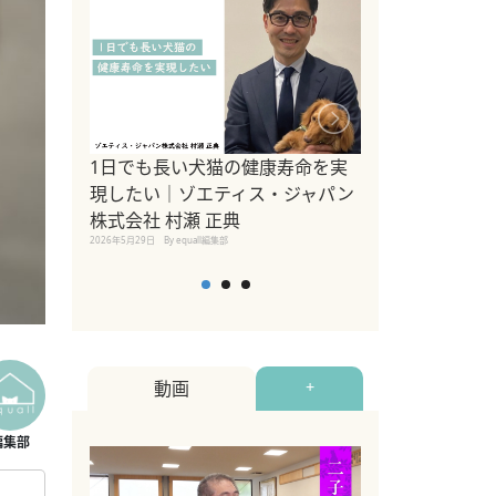
1日でも長い犬猫の健康寿命を実
Sippo Fest
現したい｜ゾエティス・ジャパン
タ)×equall
株式会社 村瀬 正典
レーナー今村真
2026年5月29日
By equall編集部
トの魅力とイベ
点も解説
2026年5月12日
By equall
動画
+