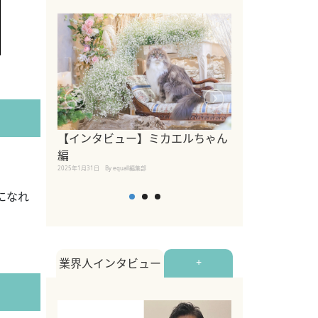
【インタビュー】ミカエルちゃん
【インタビュー
編
2025年1月30日
By equall
2025年1月31日
By equall編集部
になれ
業界人インタビュー
+