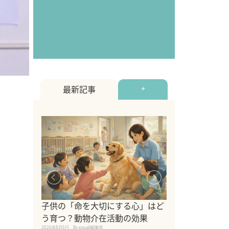
最新記事
+
シニア猫向けキ
ブランドを比較
子供の「命を大切にする心」はど
えの注意点も解
う育つ？動物介在活動の効果
2026年8月4日
By equall編
2026年8月5日
By equall編集部