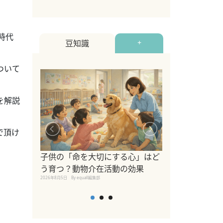
時代
豆知識
+
ついて
を解説
で頂け
シニア猫向けキ
ブランドを比較
子供の「命を大切にする心」はど
えの注意点も解
う育つ？動物介在活動の効果
2026年8月4日
By equall編
2026年8月5日
By equall編集部