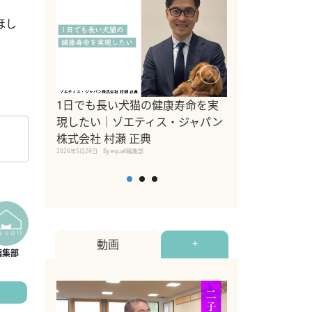
ほし
1日でも長い犬猫の健康寿命を実
Sippo Fest
現したい｜ゾエティス・ジャパン
タ)×equall
株式会社 村瀬 正典
レーナー今村真
2026年5月29日
By equall編集部
トの魅力とイベ
点も解説
2026年5月12日
By equall
動画
+