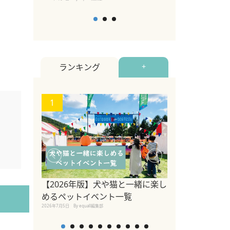
ランキング
+
1
2
関東の愛犬家に
ポット！ペット
【2026年版】犬や猫と一緒に楽し
ペット宿・日帰
めるペットイベント一覧
2026年7月7日
By equall編
2026年7月5日
By equall編集部