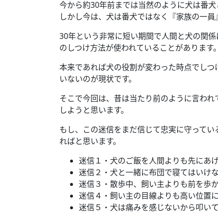
今から約30年前までは当然のように犬は番
しかし今は、犬は番犬ではなく『家族の一員
30年という非常に短い期間で人間と犬の関
のしつけ方法が使われていることがあります
本来であれば犬の役割が変わった時点でしつ
いないのが現状です。
そこで今回は、昔は当たり前のように言われ
しようと思います。
もし、この迷信をまだ信じて忠実に守ってい
ればと思います。
迷信１・犬のご飯を人間よりも先にあ
迷信２・犬と一緒に布団で寝てはいけ
迷信３・散歩中、飼い主よりも前を歩
迷信４・飼い主の目線よりも高い位置
迷信５・犬は痛みを感じないから叩い