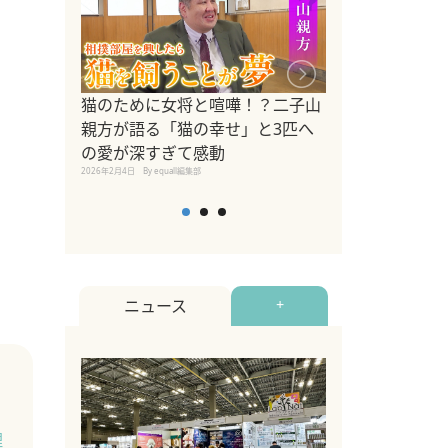
ドッグトレーナ
猫のために女将と喧嘩！？二子山
リメントを解説
親方が語る「猫の幸せ」と3匹へ
リメント『Zest
の愛が深すぎて感動
2025年8月8日
By equall編
2026年2月4日
By equall編集部
ニュース
+
理