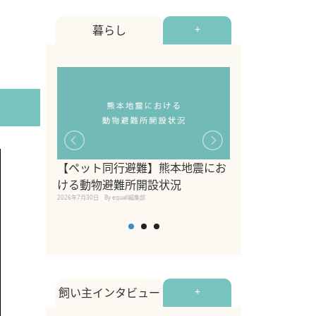
暮らし
+
【ペット同行避難】熊本地震にお
関東の愛犬家に
ける動物避難所開設状況
ポット！ペット
2026年7月30日
By equall編集部
ペット宿・日帰
2026年7月7日
By equall編
飼い主インタビュー
+