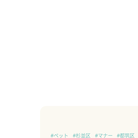
#ペット
#杉並区
#マナー
#都筑区