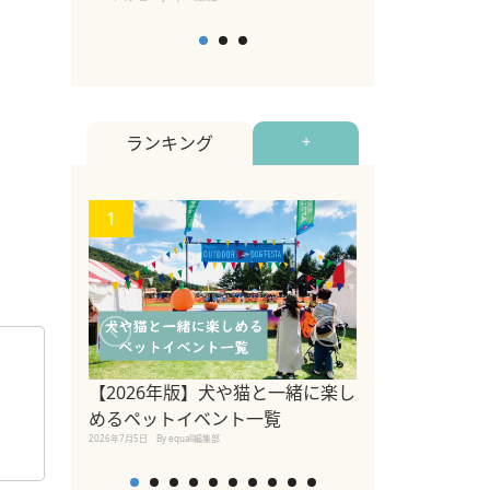
ランキング
+
1
2
ペットのための
【2026年版】犬や猫と一緒に楽し
調査 ～「同行
めるペットイベント一覧
くが認識してお
2026年7月5日
By equall編集部
者への理解浸透
2023年3月10日
By equall