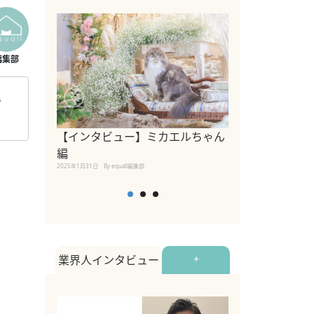
っ
【インタビュー】ミカエルちゃん
【インタビュー
編
2025年1月30日
By equall
2025年1月31日
By equall編集部
業界人インタビュー
+