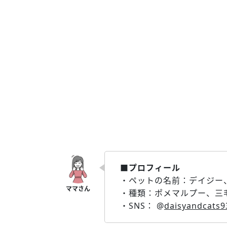
■プロフィール
・ペットの名前：デイジー
・種類：ポメマルプー、三
・SNS： @
daisyandcats9