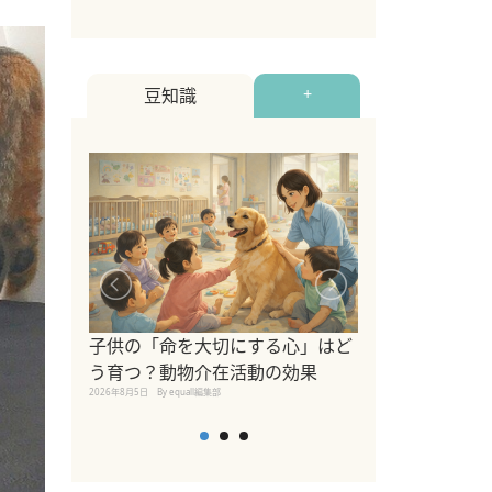
豆知識
+
シニア猫向けキ
ブランドを比較
子供の「命を大切にする心」はど
えの注意点も解
う育つ？動物介在活動の効果
2026年8月4日
By equall編
2026年8月5日
By equall編集部