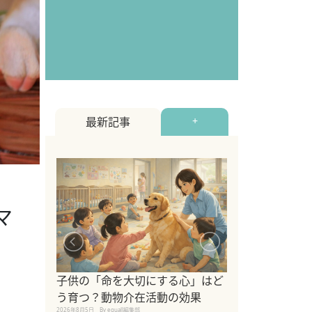
最新記事
+
マ
シニア猫向けキ
ブランドを比較
子供の「命を大切にする心」はど
えの注意点も解
う育つ？動物介在活動の効果
2026年8月4日
By equall編
2026年8月5日
By equall編集部