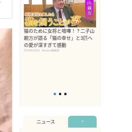
ち
ドッグトレーナ
猫のために女将と喧嘩！？二子山
リメントを解説
親方が語る「猫の幸せ」と3匹へ
リメント『Zest
の愛が深すぎて感動
2025年8月8日
By equall編
2026年2月4日
By equall編集部
ニュース
+