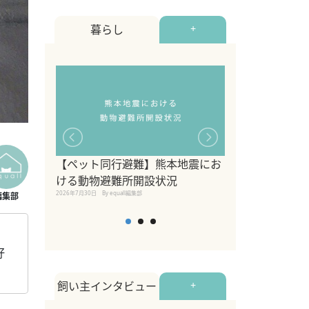
暮らし
+
【ペット同行避難】熊本地震にお
関東の愛犬家に
ける動物避難所開設状況
ポット！ペット
2026年7月30日
By equall編集部
ペット宿・日帰
2026年7月7日
By equall編
好
飼い主インタビュー
+