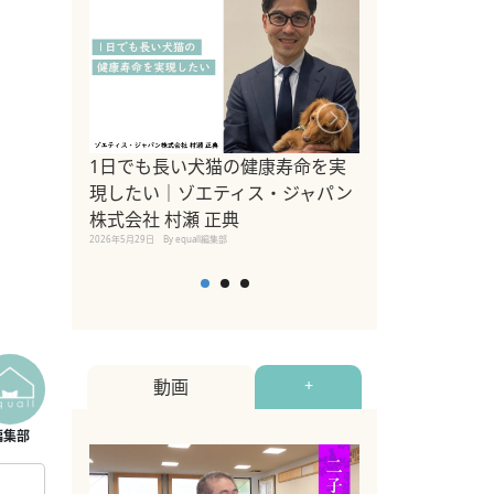
1日でも長い犬猫の健康寿命を実
Sippo Fest
現したい｜ゾエティス・ジャパン
タ)×equall
株式会社 村瀬 正典
レーナー今村真
2026年5月29日
By equall編集部
トの魅力とイベ
点も解説
2026年5月12日
By equall
動画
+