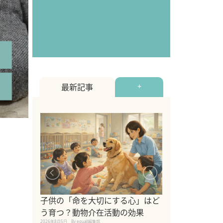
最新記事
+
シニア猫向けキ
ブランドを比較
子供の「命を大切にする心」はど
えの注意点も解
う育つ？動物介在活動の効果
2026年8月4日
By equall編
2026年8月5日
By equall編集部