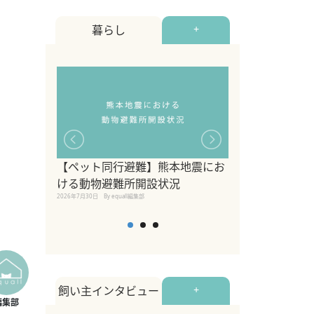
暮らし
+
【ペット同行避難】熊本地震にお
関東の愛犬家に
ける動物避難所開設状況
ポット！ペット
2026年7月30日
By equall編集部
ペット宿・日帰
2026年7月7日
By equall編
飼い主インタビュー
+