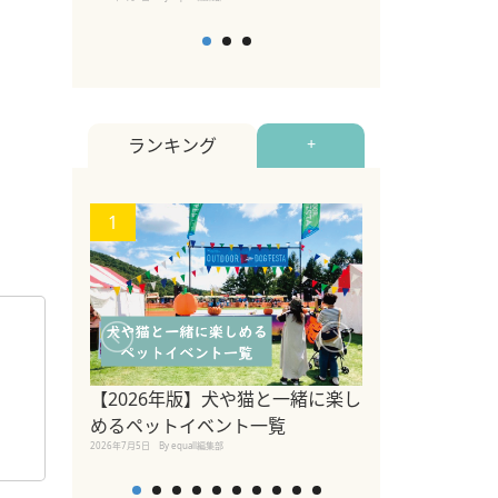
ランキング
+
1
2
【2026年版】犬や猫と一緒に楽し
参宮橋でペット
めるペットイベント一覧
2020年7月24日
By equall
2026年7月5日
By equall編集部