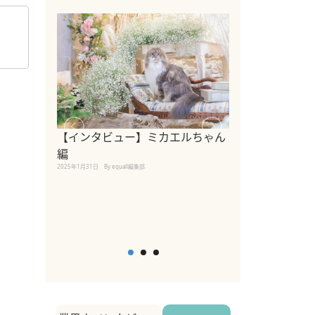
あ
【インタビュー】ミカエルちゃん
【インタビュー
編
2025年1月30日
By equall
2025年1月31日
By equall編集部