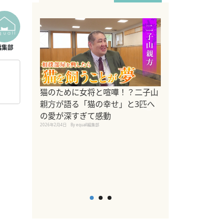
ドッグトレーナ
猫のために女将と喧嘩！？二子山
リメントを解説
親方が語る「猫の幸せ」と3匹へ
リメント『Zest
の愛が深すぎて感動
2025年8月8日
By equall編
2026年2月4日
By equall編集部