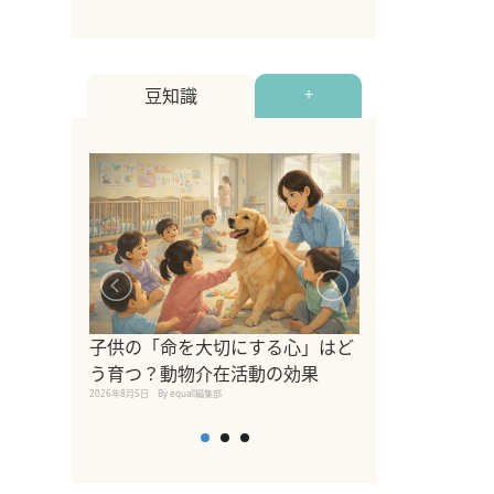
豆知識
+
シニア猫向けキ
ブランドを比較
子供の「命を大切にする心」はど
えの注意点も解
う育つ？動物介在活動の効果
2026年8月4日
By equall編
2026年8月5日
By equall編集部