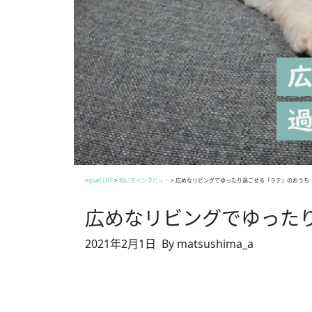
equall LIFE
>
飼い主インタビュー
>
広めなリビングでゆったり過ごせる「ラテ」のおうち
広めなリビングでゆった
2021年2月1日
By matsushima_a