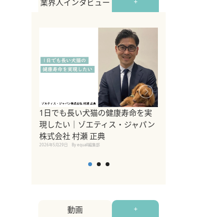
業界人インタビュー
+
1日でも長い犬猫の健康寿命を実
Sippo Fest
現したい｜ゾエティス・ジャパン
タ)×equall
株式会社 村瀬 正典
レーナー今村真
2026年5月29日
By equall編集部
トの魅力とイベ
点も解説
2026年5月12日
By equall
動画
+