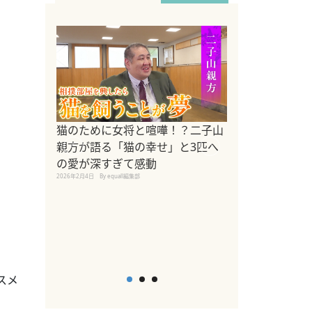
ドッグトレーナ
猫のために女将と喧嘩！？二子山
リメントを解説
親方が語る「猫の幸せ」と3匹へ
リメント『Zest
の愛が深すぎて感動
2025年8月8日
By equall編
2026年2月4日
By equall編集部
スメ