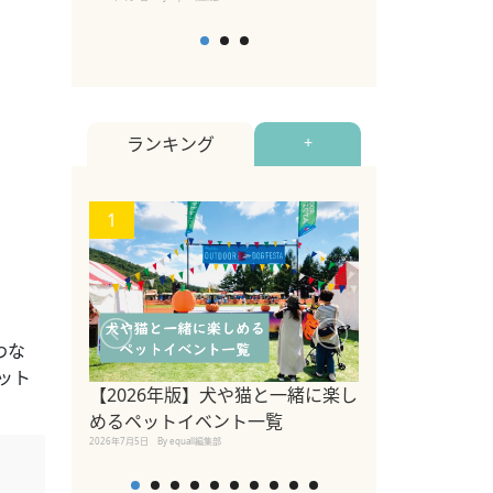
ランキング
+
1
2
わな
ット
【2026年版】犬や猫と一緒に楽し
参宮橋でペット
めるペットイベント一覧
2020年7月24日
By equall
2026年7月5日
By equall編集部