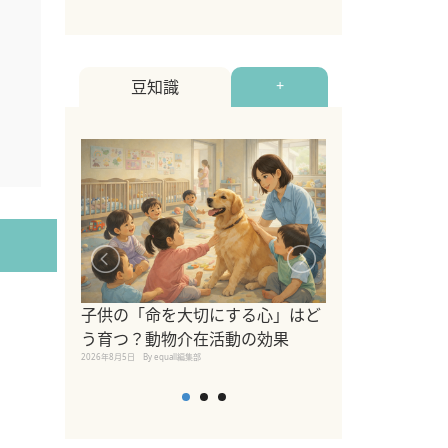
豆知識
+
シニア猫向けキ
ブランドを比較
子供の「命を大切にする心」はど
えの注意点も解
う育つ？動物介在活動の効果
2026年8月4日
By equall編
2026年8月5日
By equall編集部