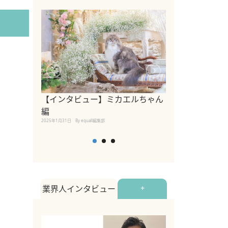
【インタビュー】ミカエルちゃん
【インタビュー
編
2025年1月30日
By equall
2025年1月31日
By equall編集部
業界人インタビュー
+