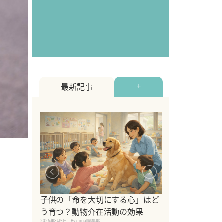
最新記事
+
シニア猫向けキ
ブランドを比較
子供の「命を大切にする心」はど
えの注意点も解
う育つ？動物介在活動の効果
2026年8月4日
By equall編
2026年8月5日
By equall編集部