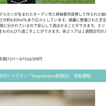
ンデルセンが生まれたオーデン市と姉妹都市提携して作られた船
さが約4,830㎡もあり広々としています。綺麗に整備された芝
制限に分かれているので安心して遊ばせることができます。エリ
主ものんびり過ごすことができます。各エリアは１週間交代の
。
(12/1～3/15)は300円
内室内ドッグラン「dogcampus船橋店」 南船橋駅