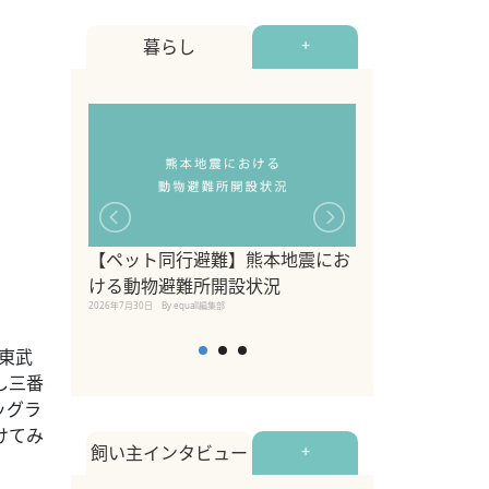
暮らし
+
【ペット同行避難】熊本地震にお
関東の愛犬家に
ける動物避難所開設状況
ポット！ペット
2026年7月30日
By equall編集部
ペット宿・日帰
2026年7月7日
By equall編
 東武
し三番
ッグラ
けてみ
飼い主インタビュー
+