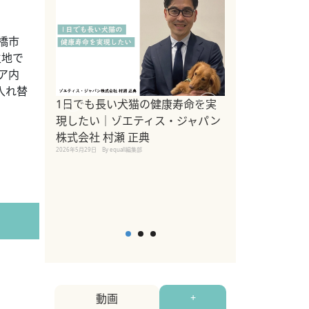
橋市
生地で
ア内
入れ替
1日でも長い犬猫の健康寿命を実
Sippo Fest
現したい｜ゾエティス・ジャパン
タ)×equall
株式会社 村瀬 正典
レーナー今村真
2026年5月29日
By equall編集部
トの魅力とイベ
点も解説
2026年5月12日
By equall
動画
+