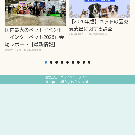
【2026年版】ペットの医療
費支出に関する調査
国内最大のペットイベント
2026年3月26日
By equall編集部
「インターペット2026」会
場レポート【最新情報】
2
2026年4月2日
By equall編集部
運営会社
プライバシーポリシー
(c)equall. All Rights Reserved.