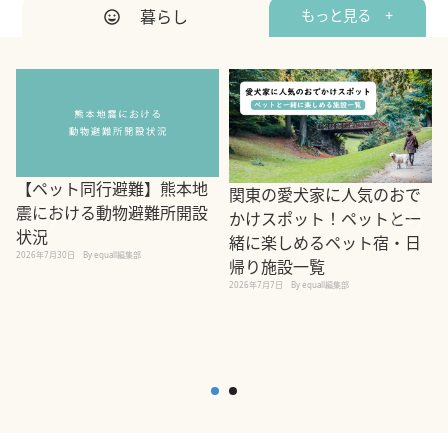
暮らし
もっと見る +
【ペット同行避難】熊本地
関東の愛犬家に人気のおで
震における動物避難所開設
かけスポット！ペットと一
状況
緒に楽しめるペット宿・日
2026年7月30日
By equall編集部
帰り施設一覧
2
2026年7月7日
By equall編集部