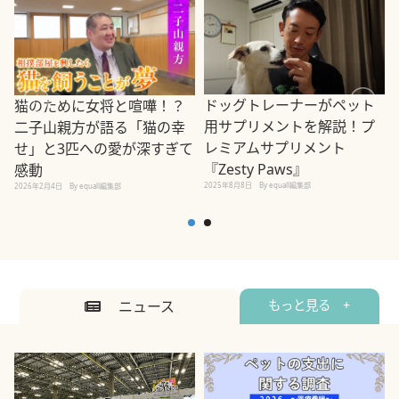
ドッグトレーナーがペット
猫のために女将と喧嘩！？
用サプリメントを解説！プ
二子山親方が語る「猫の幸
レミアムサプリメント
せ」と3匹への愛が深すぎて
2
『Zesty Paws』
感動
2025年8月8日
By equall編集部
2026年2月4日
By equall編集部
ニュース
もっと見る +