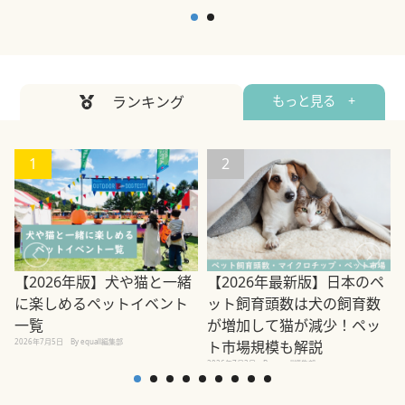
ランキング
もっと見る +
1
2
【2026年版】犬や猫と一緒
【2026年最新版】日本のペ
に楽しめるペットイベント
ット飼育頭数は犬の飼育数
2
一覧
が増加して猫が減少！ペッ
2026年7月5日
By equall編集部
ト市場規模も解説
2026年7月3日
By equall編集部