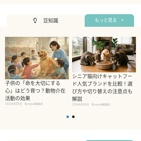
豆知識
もっと見る +
シニア猫向けキャットフー
子供の「命を大切にする
ド人気ブランドを比較！選
心」はどう育つ？動物介在
び方や切り替えの注意点も
活動の効果
解説
2026年8月5日
By equall編集部
2026年8月4日
By equall編集部
2