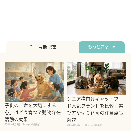
最新記事
もっと見る +
シニア猫向けキャットフー
子供の「命を大切にする
ド人気ブランドを比較！選
心」はどう育つ？動物介在
び方や切り替えの注意点も
活動の効果
解説
2026年8月5日
By equall編集部
2026年8月4日
By equall編集部
2