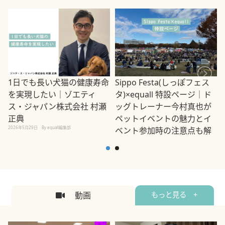
1日でも長い犬猫の健康寿命
Sippo Festa(しっぽフェス
を実現したい｜ゾエティ
タ)×equall 特設ページ｜ド
ス・ジャパン株式会社 村瀬
ッグトレーナー今村真也が
正典
ペットイベントの魅力とイ
2026年5月29日
By equall編集部
ベント参加時の注意点も解
説
2026年5月12日
By equall編集部
2
動画
もっと見る +