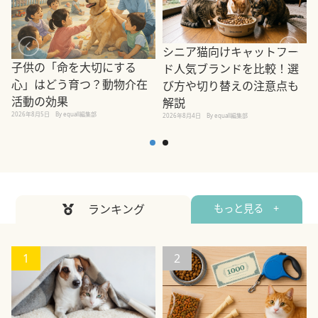
シニア猫向けキャットフー
子供の「命を大切にする
ド人気ブランドを比較！選
心」はどう育つ？動物介在
び方や切り替えの注意点も
活動の効果
解説
2026年8月5日
By equall編集部
2026年8月4日
By equall編集部
2
ランキング
もっと見る +
1
2