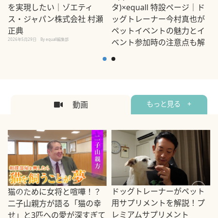
を実現したい｜ゾエティ
タ)×equall 特設ページ｜ド
ス・ジャパン株式会社 村瀬
ッグトレーナー今村真也が
正典
ペットイベントの魅力とイ
2026年5月29日
By equall編集部
ベント参加時の注意点も解
説
2026年5月12日
By equall編集部
2
動画
もっと見る +
ドッグトレーナーがペット
猫のために女将と喧嘩！？
用サプリメントを解説！プ
二子山親方が語る「猫の幸
レミアムサプリメント
せ」と3匹への愛が深すぎて