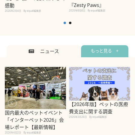
2
『Zesty Paws』
感動
2025年8月8日
By equall編集部
2026年2月4日
By equall編集部
ニュース
もっと見る +
【2026年版】ペットの医療
費支出に関する調査
国内最大のペットイベント
2026年3月26日
By equall編集部
「インターペット2026」会
場レポート【最新情報】
2
2026年4月2日
By equall編集部