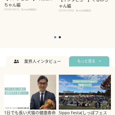
ちゃん編
ゃん編
2025年1月31日
By equall編集部
2
2025年1月30日
By equall編集部
業界人インタビュー
もっと見る +
1日でも長い犬猫の健康寿命
Sippo Festa(しっぽフェス