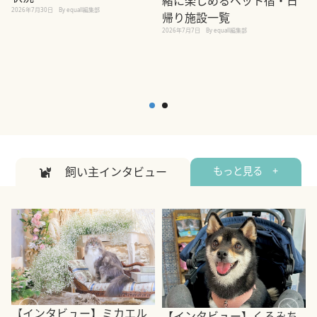
緒に楽しめるペット宿・日
2026年7月30日
By equall編集部
帰り施設一覧
2
2026年7月7日
By equall編集部
飼い主インタビュー
もっと見る +
【インタビュー】ミカエル
【インタビュー】くるみち