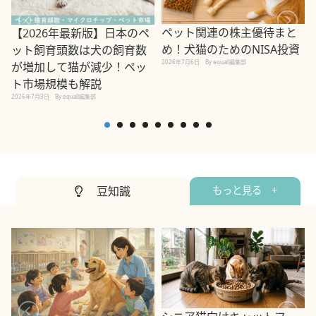
ペット関連の株主優待まと
【2026年最新版】日本のペ
め！犬猫のためのNISA投資
ット飼育頭数は犬の飼育数
2026年7月6日
By equall編集部
が増加して猫が減少！ペッ
2
ト市場規模も解説
2026年7月3日
By equall編集部
豆知識
もっと見る +