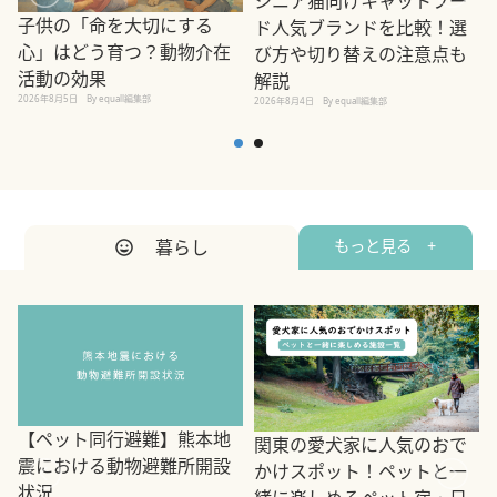
シニア猫向けキャットフー
子供の「命を大切にする
ド人気ブランドを比較！選
心」はどう育つ？動物介在
び方や切り替えの注意点も
活動の効果
解説
2026年8月5日
By equall編集部
2026年8月4日
By equall編集部
2
暮らし
もっと見る +
【ペット同行避難】熊本地
関東の愛犬家に人気のおで
震における動物避難所開設
かけスポット！ペットと一
状況