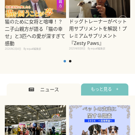
ドッグトレーナーがペット
猫のために女将と喧嘩！？
用サプリメントを解説！プ
二子山親方が語る「猫の幸
レミアムサプリメント
せ」と3匹への愛が深すぎて
2
『Zesty Paws』
感動
2025年8月8日
By equall編集部
2026年2月4日
By equall編集部
ニュース
もっと見る +