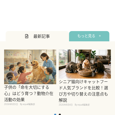
最新記事
もっと見る +
シニア猫向けキャットフー
子供の「命を大切にする
ド人気ブランドを比較！選
心」はどう育つ？動物介在
び方や切り替えの注意点も
活動の効果
解説
2026年8月5日
By equall編集部
2026年8月4日
By equall編集部
2