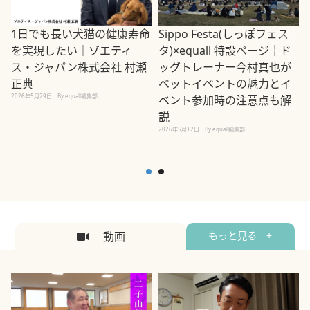
1日でも長い犬猫の健康寿命
Sippo Festa(しっぽフェス
を実現したい｜ゾエティ
タ)×equall 特設ページ｜ド
ス・ジャパン株式会社 村瀬
ッグトレーナー今村真也が
正典
ペットイベントの魅力とイ
2026年5月29日
By equall編集部
ベント参加時の注意点も解
説
2026年5月12日
By equall編集部
2
動画
もっと見る +