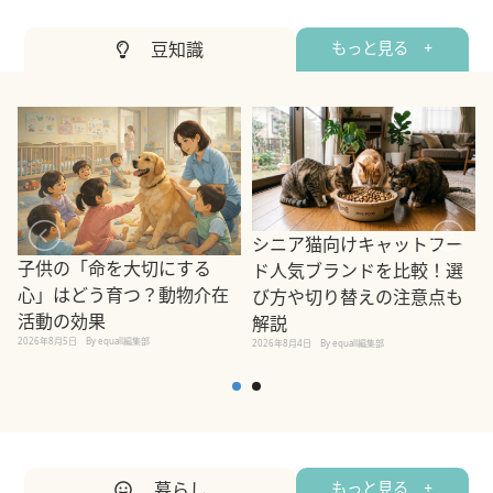
豆知識
もっと見る +
シニア猫向けキャットフー
子供の「命を大切にする
ド人気ブランドを比較！選
心」はどう育つ？動物介在
び方や切り替えの注意点も
活動の効果
解説
2026年8月5日
By equall編集部
2026年8月4日
By equall編集部
2
暮らし
もっと見る +