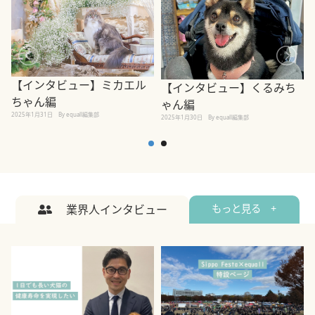
【インタビュー】ミカエル
【インタビュー】くるみち
ちゃん編
ゃん編
2025年1月31日
By equall編集部
2
2025年1月30日
By equall編集部
業界人インタビュー
もっと見る +