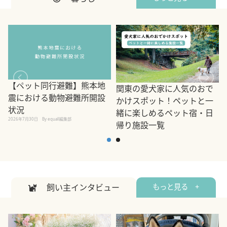
【ペット同行避難】熊本地
関東の愛犬家に人気のおで
震における動物避難所開設
かけスポット！ペットと一
状況
緒に楽しめるペット宿・日
2026年7月30日
By equall編集部
帰り施設一覧
2
2026年7月7日
By equall編集部
飼い主インタビュー
もっと見る +