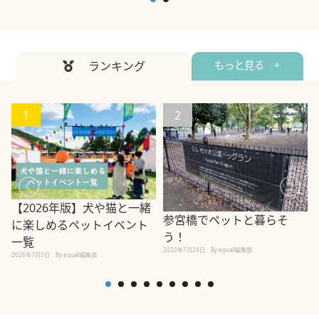
ランキング
もっと見る +
1
2
【2026年版】犬や猫と一緒
参宮橋でペットと暮らそ
に楽しめるペットイベント
う！
一覧
2020年7月24日
By equall編集部
2026年7月5日
By equall編集部
2