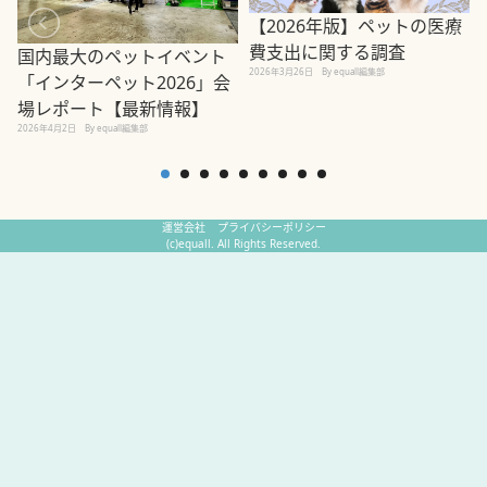
【2026年版】ペットの医療
費支出に関する調査
国内最大のペットイベント
2026年3月26日
By equall編集部
「インターペット2026」会
場レポート【最新情報】
2
2026年4月2日
By equall編集部
運営会社
プライバシーポリシー
(c)equall. All Rights Reserved.