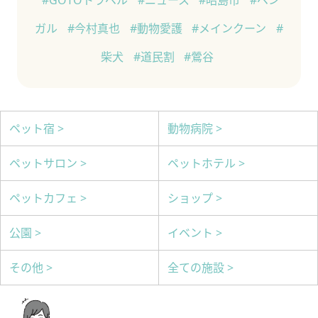
#GOTOトラベル
#ニュース
#昭島市
#ベン
ガル
#今村真也
#動物愛護
#メインクーン
#
柴犬
#道民割
#鶯谷
ペット宿 >
動物病院 >
ペットサロン >
ペットホテル >
ペットカフェ >
ショップ >
公園 >
イベント >
その他 >
全ての施設 >