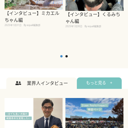
【インタビュー】ミカエル
【インタビュー】くるみち
ちゃん編
ゃん編
2025年1月31日
By equall編集部
2
2025年1月30日
By equall編集部
業界人インタビュー
もっと見る +