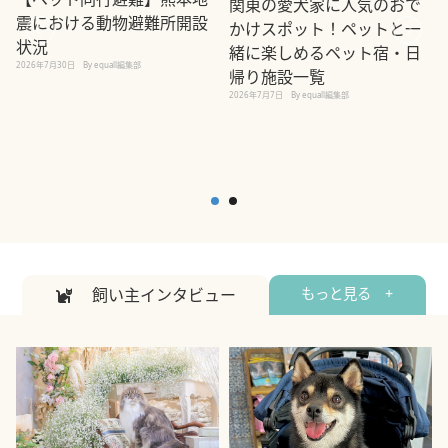
関東の愛犬家に人気のおで
震における動物避難所開設
かけスポット！ペットと一
状況
緒に楽しめるペット宿・日
2026年7月30日
By equall編集部
帰り施設一覧
2
2026年7月7日
By equall編集部
飼い主インタビュー
もっと見る +