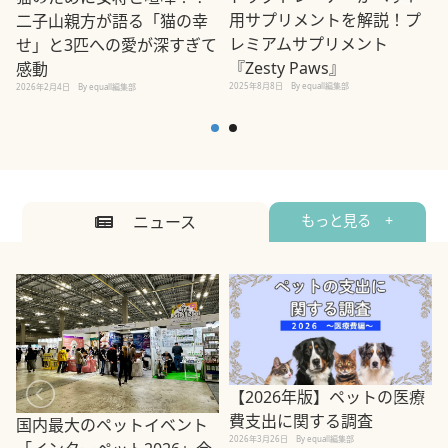
用サプリメントを解説！プ
二子山親方が語る「猫の幸
レミアムサプリメント
せ」と3匹への愛が深すぎて
2
『Zesty Paws』
感動
2025年8月8日
By equall編集部
2026年2月4日
By equall編集部
ニュース
もっと見る +
【2026年版】ペットの医療
費支出に関する調査
国内最大のペットイベント
2026年3月26日
By equall編集部