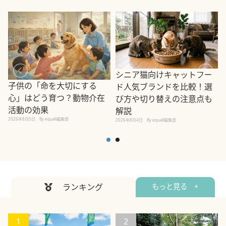
シニア猫向けキャットフー
子供の「命を大切にする
ド人気ブランドを比較！選
心」はどう育つ？動物介在
び方や切り替えの注意点も
活動の効果
解説
2026年8月5日
By equall編集部
2026年8月4日
By equall編集部
2
ランキング
もっと見る +
1
2