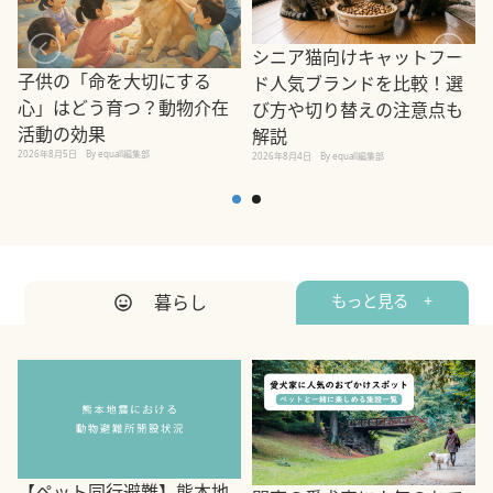
シニア猫向けキャットフー
子供の「命を大切にする
ド人気ブランドを比較！選
心」はどう育つ？動物介在
び方や切り替えの注意点も
活動の効果
解説
2026年8月5日
By equall編集部
2026年8月4日
By equall編集部
2
暮らし
もっと見る +
【ペット同行避難】熊本地