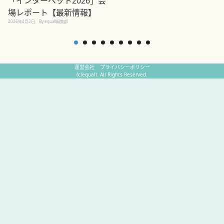
「インターペット2026」会
場レポート【最新情報】
2
2026年4月2日
By equall編集部
運営会社
プライバシーポリシー
(c)equall. All Rights Reserved.