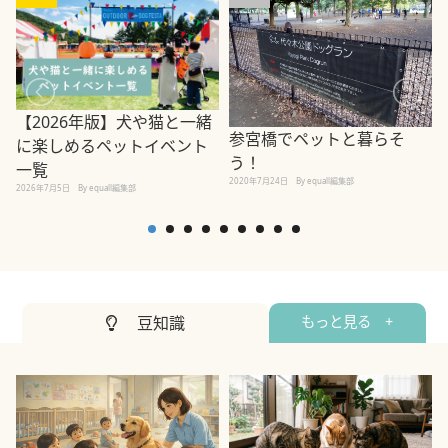
【2026年版】犬や猫と一緒
参宮橋でペットと暮らそ
に楽しめるペットイベント
う！
一覧
2020年7月24日
By equall編集部
2026年7月5日
By equall編集部
2
豆知識
もっと見る +