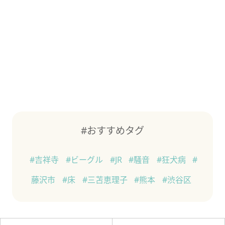
#おすすめタグ
#吉祥寺
#ビーグル
#JR
#騒音
#狂犬病
#
藤沢市
#床
#三苫恵理子
#熊本
#渋谷区