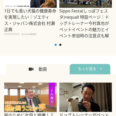
1日でも長い犬猫の健康寿命
Sippo Festa(しっぽフェス
を実現したい｜ゾエティ
タ)×equall 特設ページ｜ド
ス・ジャパン株式会社 村瀬
ッグトレーナー今村真也が
正典
ペットイベントの魅力とイ
2026年5月29日
By equall編集部
ベント参加時の注意点も解
説
2026年5月12日
By equall編集部
2
動画
もっと見る +
ドッグトレーナーがペット
猫のために女将と喧嘩！？