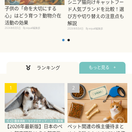
シニア猫向けキャットフー
子供の「命を大切にする
ド人気ブランドを比較！選
心」はどう育つ？動物介在
び方や切り替えの注意点も
活動の効果
解説
2026年8月5日
By equall編集部
2026年8月4日
By equall編集部
2
ランキング
もっと見る +
1
2
ペット関連の株主優待まと
【2026年最新版】日本のペ