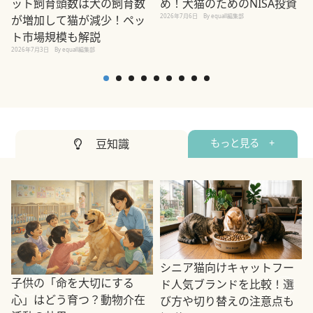
め！犬猫のためのNISA投資
ット飼育頭数は犬の飼育数
2026年7月6日
By equall編集部
が増加して猫が減少！ペッ
2
ト市場規模も解説
2026年7月3日
By equall編集部
豆知識
もっと見る +
シニア猫向けキャットフー
子供の「命を大切にする
ド人気ブランドを比較！選
心」はどう育つ？動物介在
び方や切り替えの注意点も