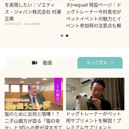
を実現したい｜ゾエティ
タ)×equall 特設ページ｜ド
ス・ジャパン株式会社 村瀬
ッグトレーナー今村真也が
正典
ペットイベントの魅力とイ
2026年5月29日
By equall編集部
ベント参加時の注意点も解
説
2026年5月12日
By equall編集部
2
動画
もっと見る +
ドッグトレーナーがペット
猫のために女将と喧嘩！？
用サプリメントを解説！プ
二子山親方が語る「猫の幸
レミアムサプリメント
せ」と3匹への愛が深すぎて