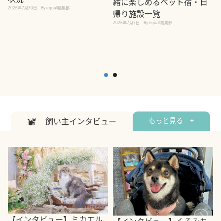
緒に楽しめるペット宿・日
2026年7月30日
By equall編集部
帰り施設一覧
2
2026年7月7日
By equall編集部
飼い主インタビュー
もっと見る +
【インタビュー】ミカエル