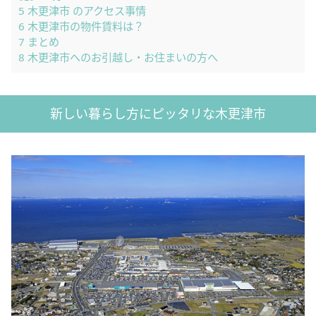
5
木更津市 のアクセス事情
6
木更津市の物件賃料は？
7
まとめ
8
木更津市へのお引越し・お住まいの方へ
新しい暮らし方にピッタリな木更津市