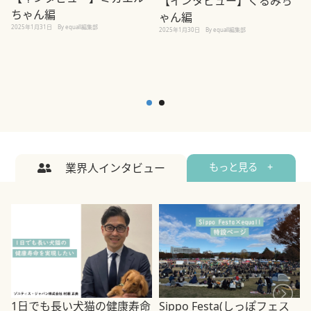
【インタビュー】くるみち
ちゃん編
ゃん編
2025年1月31日
By equall編集部
2
2025年1月30日
By equall編集部
業界人インタビュー
もっと見る +
1日でも長い犬猫の健康寿命
Sippo Festa(しっぽフェス