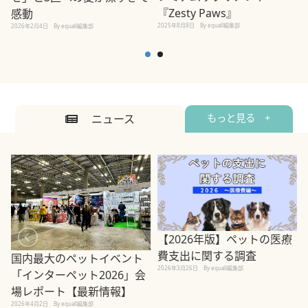
2
『Zesty Paws』
感動
2025年8月8日
By equall編集部
2026年2月4日
By equall編集部
ニュース
もっと見る +
【2026年版】ペットの医療
費支出に関する調査
国内最大のペットイベント
2026年3月26日
By equall編集部
「インターペット2026」会
場レポート【最新情報】
2
2026年4月2日
By equall編集部