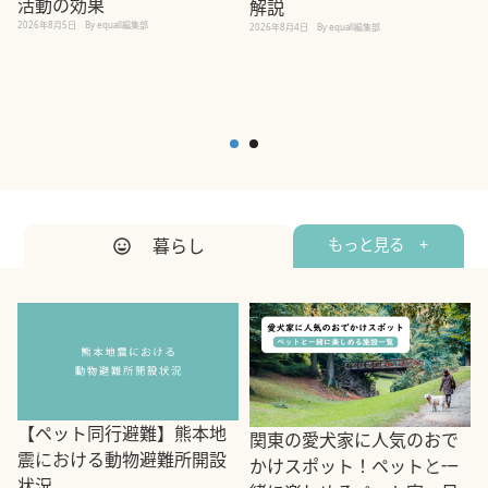
活動の効果
解説
2026年8月5日
By equall編集部
2026年8月4日
By equall編集部
2
暮らし
もっと見る +
【ペット同行避難】熊本地
関東の愛犬家に人気のおで
震における動物避難所開設
かけスポット！ペットと一
状況