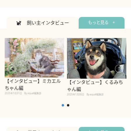
飼い主インタビュー
もっと見る +
【インタビュー】ミカエル
【インタビュー】くるみち
ちゃん編
ゃん編
2025年1月31日
By equall編集部
2
2025年1月30日
By equall編集部