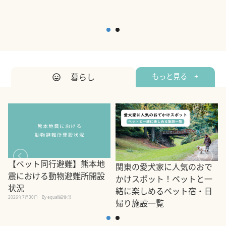
暮らし
もっと見る +
【ペット同行避難】熊本地
関東の愛犬家に人気のおで
震における動物避難所開設
かけスポット！ペットと一
状況
緒に楽しめるペット宿・日
2026年7月30日
By equall編集部
帰り施設一覧
2
2026年7月7日
By equall編集部