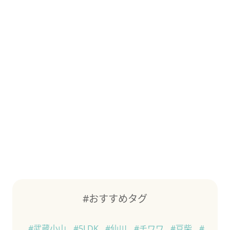
#おすすめタグ
#武蔵小山
#5LDK
#仙川
#チワワ
#豆柴
#