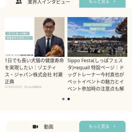
業界人インタビュー
もっと見る +
1日でも長い犬猫の健康寿命
Sippo Festa(しっぽフェス
を実現したい｜ゾエティ
タ)×equall 特設ページ｜ド
ス・ジャパン株式会社 村瀬
ッグトレーナー今村真也が
正典
ペットイベントの魅力とイ
2026年5月29日
By equall編集部
ベント参加時の注意点も解
説
2026年5月12日
By equall編集部
2
動画
もっと見る +