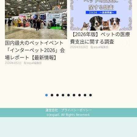
【2026年版】ペットの医療
費支出に関する調査
国内最大のペットイベント
2026年3月26日
By equall編集部
「インターペット2026」会
場レポート【最新情報】
2
2026年4月2日
By equall編集部
運営会社
プライバシーポリシー
(c)equall. All Rights Reserved.