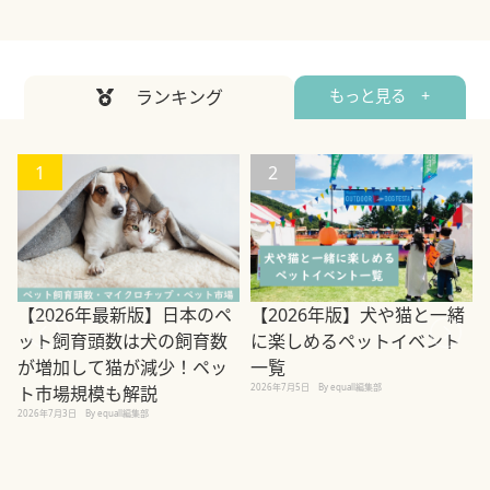
ランキング
もっと見る +
1
2
【2026年最新版】日本のペ
【2026年版】犬や猫と一緒
ット飼育頭数は犬の飼育数
に楽しめるペットイベント
2
が増加して猫が減少！ペッ
一覧
2026年7月5日
By equall編集部
ト市場規模も解説
2026年7月3日
By equall編集部