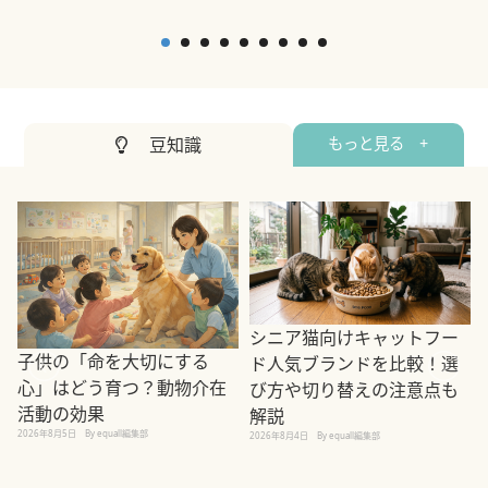
豆知識
もっと見る +
シニア猫向けキャットフー
子供の「命を大切にする
ド人気ブランドを比較！選
心」はどう育つ？動物介在
び方や切り替えの注意点も
活動の効果
解説
2026年8月5日
By equall編集部
2026年8月4日
By equall編集部
2