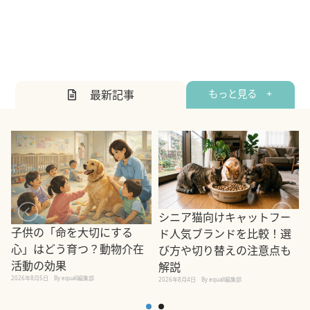
最新記事
もっと見る +
シニア猫向けキャットフー
子供の「命を大切にする
ド人気ブランドを比較！選
心」はどう育つ？動物介在
び方や切り替えの注意点も
活動の効果
解説
2026年8月5日
By equall編集部
2026年8月4日
By equall編集部
2