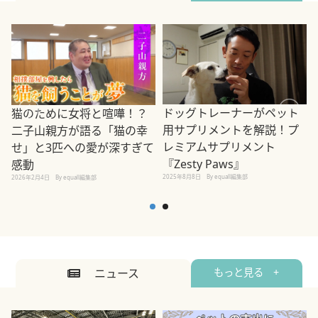
ドッグトレーナーがペット
猫のために女将と喧嘩！？
用サプリメントを解説！プ
二子山親方が語る「猫の幸
レミアムサプリメント
せ」と3匹への愛が深すぎて
2
『Zesty Paws』
感動
2025年8月8日
By equall編集部
2026年2月4日
By equall編集部
ニュース
もっと見る +