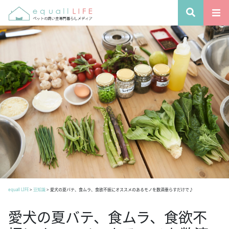
equall LIFE
>
豆知識
>
愛犬の夏バテ、食ムラ、食欲不振にオススメのあるモノを数滴垂らすだけで♪
愛犬の夏バテ、食ムラ、食欲不