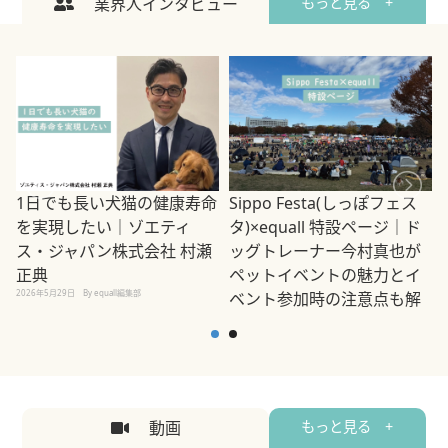
業界人インタビュー
もっと見る +
1日でも長い犬猫の健康寿命
Sippo Festa(しっぽフェス
を実現したい｜ゾエティ
タ)×equall 特設ページ｜ド
ス・ジャパン株式会社 村瀬
ッグトレーナー今村真也が
正典
ペットイベントの魅力とイ
2026年5月29日
By equall編集部
ベント参加時の注意点も解
説
2026年5月12日
By equall編集部
2
動画
もっと見る +