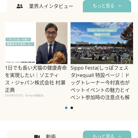
業界人インタビュー
もっと見る +
1日でも長い犬猫の健康寿命
Sippo Festa(しっぽフェス
を実現したい｜ゾエティ
タ)×equall 特設ページ｜ド
ス・ジャパン株式会社 村瀬
ッグトレーナー今村真也が
正典
ペットイベントの魅力とイ
2026年5月29日
By equall編集部
ベント参加時の注意点も解
説
2026年5月12日
By equall編集部
2
動画
もっと見る +