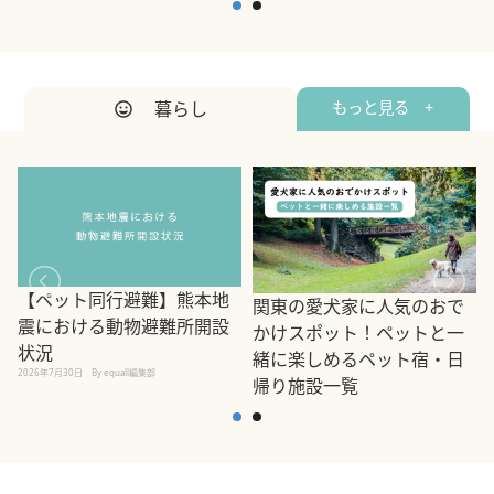
暮らし
もっと見る +
【ペット同行避難】熊本地
関東の愛犬家に人気のおで
震における動物避難所開設
かけスポット！ペットと一
状況
緒に楽しめるペット宿・日
2026年7月30日
By equall編集部
帰り施設一覧
2
2026年7月7日
By equall編集部