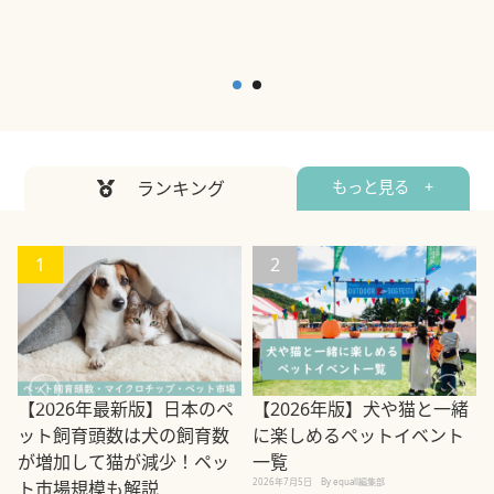
ランキング
もっと見る +
1
2
【2026年最新版】日本のペ
【2026年版】犬や猫と一緒
ット飼育頭数は犬の飼育数
に楽しめるペットイベント
2
が増加して猫が減少！ペッ
一覧
2026年7月5日
By equall編集部
ト市場規模も解説