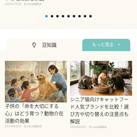
2026年7月3日
By equall編集部
豆知識
もっと見る +
シニア猫向けキャットフー
子供の「命を大切にする
ド人気ブランドを比較！選
心」はどう育つ？動物介在
び方や切り替えの注意点も
活動の効果
解説
2026年8月5日
By equall編集部
2026年8月4日
By equall編集部
2