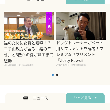
ドッグトレーナーがペット
猫のために女将と喧嘩！？
用サプリメントを解説！プ
二子山親方が語る「猫の幸
レミアムサプリメント
せ」と3匹への愛が深すぎて
2
『Zesty Paws』
感動
2025年8月8日
By equall編集部
2026年2月4日
By equall編集部
ニュース
もっと見る +