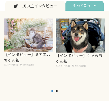
飼い主インタビュー
もっと見る +
【インタビュー】ミカエル
【インタビュー】くるみち
ちゃん編
ゃん編
2025年1月31日
By equall編集部
2
2025年1月30日
By equall編集部