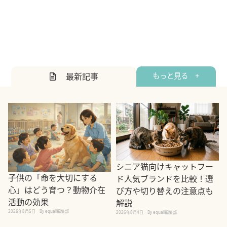
最新記事
もっと見る +
シニア猫向けキャットフー
子供の「命を大切にする
ド人気ブランドを比較！選
心」はどう育つ？動物介在
び方や切り替えの注意点も
活動の効果
解説
2026年8月5日
By equall編集部
2026年8月4日
By equall編集部
2