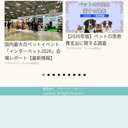
【2026年版】ペットの医療
費支出に関する調査
国内最大のペットイベント
2026年3月26日
By equall編集部
「インターペット2026」会
場レポート【最新情報】
2
2026年4月2日
By equall編集部
運営会社
プライバシーポリシー
(c)equall. All Rights Reserved.