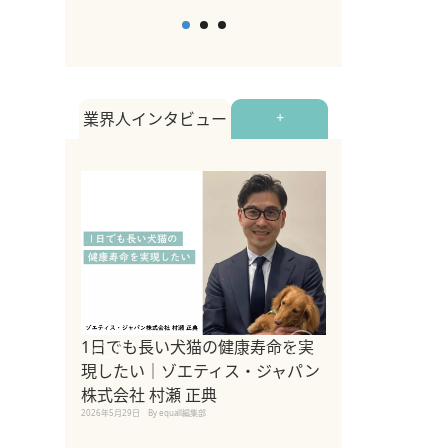
業界人インタビュー
+
1日でも長い犬猫の健康寿命を実
Sippo Fest
現したい｜ゾエティス・ジャパン
タ)×equall
株式会社 村瀬 正典
レーナー今村真
2026年5月29日
By equall編集部
トの魅力とイベ
点も解説