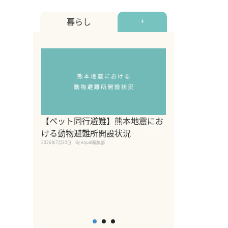
暮らし
+
【ペット同行避難】熊本地震にお
関東の愛犬家に
ける動物避難所開設状況
ポット！ペット
2026年7月30日
By equall編集部
ペット宿・日帰
2026年7月7日
By equall編