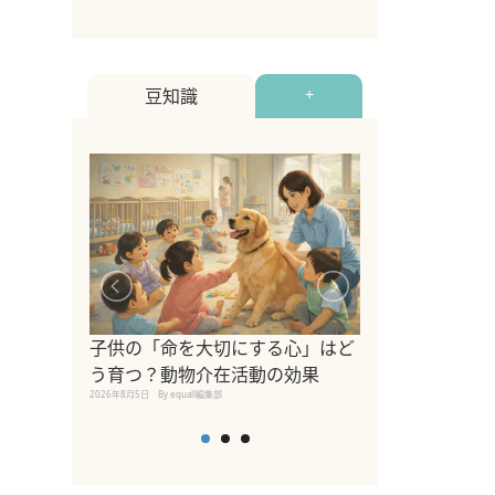
豆知識
+
シニア猫向けキ
ブランドを比較
子供の「命を大切にする心」はど
えの注意点も解
う育つ？動物介在活動の効果
2026年8月4日
By equall編
2026年8月5日
By equall編集部