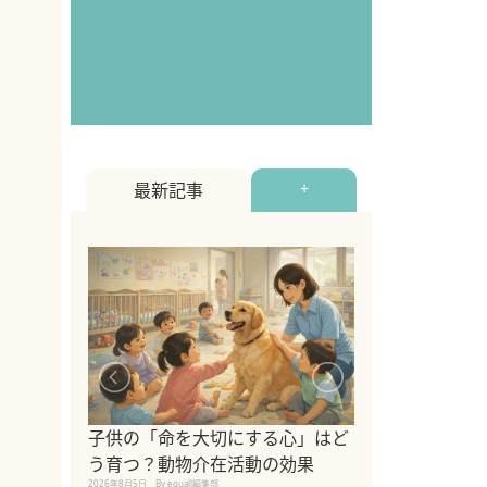
最新記事
+
シニア猫向けキ
ブランドを比較
子供の「命を大切にする心」はど
えの注意点も解
う育つ？動物介在活動の効果
2026年8月4日
By equall編
2026年8月5日
By equall編集部