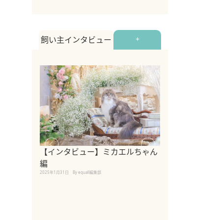
飼い主インタビュー
+
【インタビュー】ミカエルちゃん
【インタビュー
編
2025年1月30日
By equall
2025年1月31日
By equall編集部