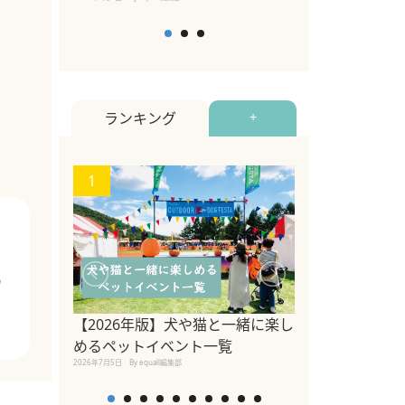
ランキング
+
1
2
ウ
ペットのための
【2026年版】犬や猫と一緒に楽し
調査 ～「同行
めるペットイベント一覧
くが認識してお
2026年7月5日
By equall編集部
者への理解浸透
2023年3月10日
By equall