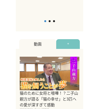
2026年5月12日
By equall
動画
+
ドッグトレーナ
猫のために女将と喧嘩！？二子山
リメントを解説
親方が語る「猫の幸せ」と3匹へ
リメント『Zest
の愛が深すぎて感動
2025年8月8日
By equall編