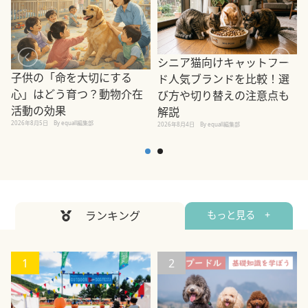
シニア猫向けキャットフー
子供の「命を大切にする
ド人気ブランドを比較！選
心」はどう育つ？動物介在
び方や切り替えの注意点も
活動の効果
解説
2026年8月5日
By equall編集部
2026年8月4日
By equall編集部
2
ランキング
もっと見る +
1
2