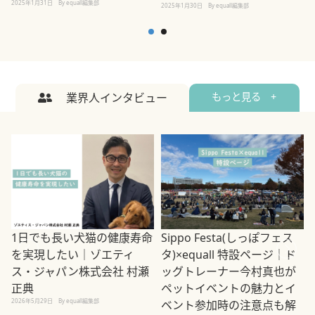
2025年1月31日
By equall編集部
2
2025年1月30日
By equall編集部
業界人インタビュー
もっと見る +
1日でも長い犬猫の健康寿命
Sippo Festa(しっぽフェス
を実現したい｜ゾエティ
タ)×equall 特設ページ｜ド
ス・ジャパン株式会社 村瀬
ッグトレーナー今村真也が
正典
ペットイベントの魅力とイ
2026年5月29日
By equall編集部
ベント参加時の注意点も解