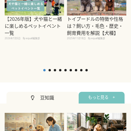
【2026年版】犬や猫と一緒
トイプードルの特徴や性格
に楽しめるペットイベント
は？飼い方・毛色・歴史・
一覧
飼育費用を解説【犬種】
2026年7月5日
By equall編集部
2025年11月18日
By equall編集部
2
豆知識
もっと見る +