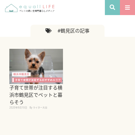
#鶴見区の記事
子育て世帯が注目する横
浜市鶴見区でペットと暮
らそう
2020年9月10日
By ライター大谷