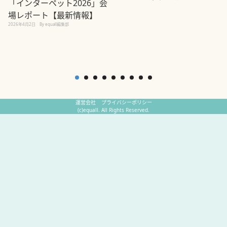
「インターペット2026」会
場レポート【最新情報】
2
2026年4月2日
By equall編集部
運営会社
プライバシーポリシー
(c)equall. All Rights Reserved.