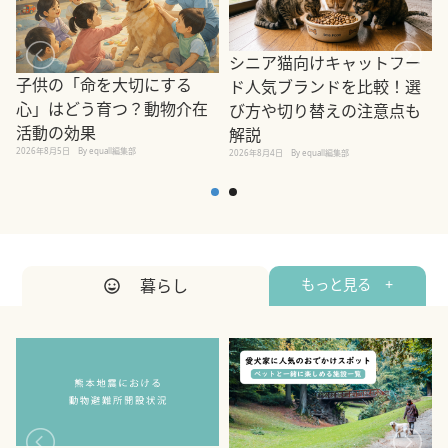
シニア猫向けキャットフー
子供の「命を大切にする
ド人気ブランドを比較！選
心」はどう育つ？動物介在
び方や切り替えの注意点も
活動の効果
解説
2026年8月5日
By equall編集部
2026年8月4日
By equall編集部
2
暮らし
もっと見る +