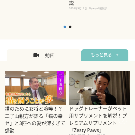
説
2026年5月12日
By equall編集部
2
動画
もっと見る +
ドッグトレーナーがペット
猫のために女将と喧嘩！？
用サプリメントを解説！プ
二子山親方が語る「猫の幸
レミアムサプリメント
せ」と3匹への愛が深すぎて
2
『Zesty Paws』
感動