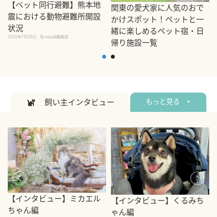
【ペット同行避難】熊本地
関東の愛犬家に人気のおで
震における動物避難所開設
かけスポット！ペットと一
状況
緒に楽しめるペット宿・日
2026年7月30日
By equall編集部
帰り施設一覧
2
2026年7月7日
By equall編集部
飼い主インタビュー
もっと見る +
【インタビュー】ミカエル
【インタビュー】くるみち
ちゃん編
ゃん編