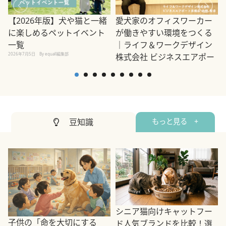
【2026年版】犬や猫と一緒
愛犬家のオフィスワーカー
に楽しめるペットイベント
が働きやすい環境をつくる
一覧
｜ライフ＆ワークデザイン
2
2026年7月5日
By equall編集部
株式会社 ビジネスエアポー
ト京橋店 内野 智彦
2022年12月9日
By equall編集部
豆知識
もっと見る +
シニア猫向けキャットフー
子供の「命を大切にする
ド人気ブランドを比較！選