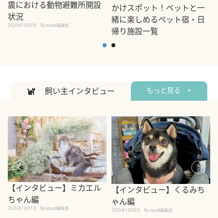
震における動物避難所開設
かけスポット！ペットと一
状況
緒に楽しめるペット宿・日
2026年7月30日
By equall編集部
帰り施設一覧
2
2026年7月7日
By equall編集部
飼い主インタビュー
もっと見る +
【インタビュー】ミカエル
【インタビュー】くるみち
ちゃん編
ゃん編
2025年1月31日
By equall編集部
2
2025年1月30日
By equall編集部