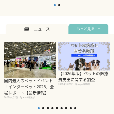
ニュース
もっと見る +
【2026年版】ペットの医療
費支出に関する調査
国内最大のペットイベント
2026年3月26日
By equall編集部
「インターペット2026」会
場レポート【最新情報】
2
2026年4月2日
By equall編集部