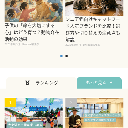
シニア猫向けキャットフー
子供の「命を大切にする
ド人気ブランドを比較！選
心」はどう育つ？動物介在
び方や切り替えの注意点も
活動の効果
解説
2026年8月5日
By equall編集部
2026年8月4日
By equall編集部
2
ランキング
もっと見る +
1
2