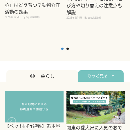
心」はどう育つ？動物介在
び方や切り替えの注意点も
活動の効果
解説
2026年8月5日
By equall編集部
2026年8月4日
By equall編集部
2
暮らし
もっと見る +
【ペット同行避難】熊本地
関東の愛犬家に人気のおで