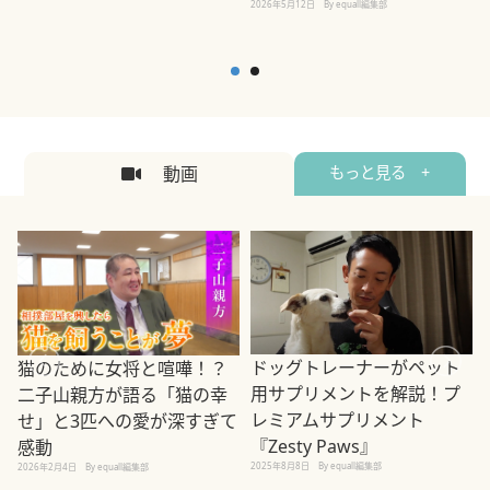
2026年5月12日
By equall編集部
2
動画
もっと見る +
ドッグトレーナーがペット
猫のために女将と喧嘩！？
用サプリメントを解説！プ
二子山親方が語る「猫の幸
レミアムサプリメント
せ」と3匹への愛が深すぎて
2
『Zesty Paws』
感動
2025年8月8日
By equall編集部
2026年2月4日
By equall編集部