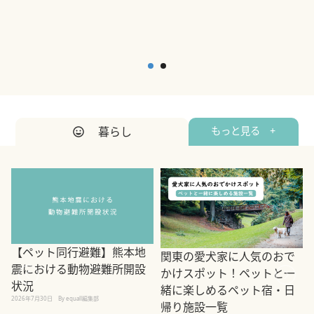
暮らし
もっと見る +
【ペット同行避難】熊本地
関東の愛犬家に人気のおで
震における動物避難所開設
かけスポット！ペットと一
状況
緒に楽しめるペット宿・日
2026年7月30日
By equall編集部
帰り施設一覧