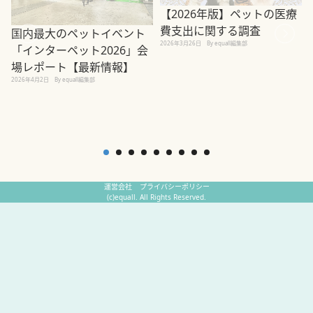
【2026年版】ペットの医療
費支出に関する調査
国内最大のペットイベント
2026年3月26日
By equall編集部
「インターペット2026」会
場レポート【最新情報】
2
2026年4月2日
By equall編集部
運営会社
プライバシーポリシー
(c)equall. All Rights Reserved.