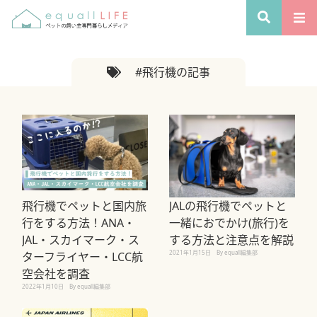
#飛行機の記事
飛行機でペットと国内旅
JALの⾶⾏機でペットと
行をする方法！ANA・
⼀緒におでかけ(旅行)を
JAL・スカイマーク・ス
する⽅法と注意点を解説
2021年1月15日
By equall編集部
ターフライヤー・LCC航
空会社を調査
2022年1月10日
By equall編集部