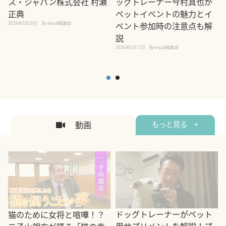
ス・ジャパン株式会社 村瀬
ッグトレーナー今村真也が
正典
ペットイベントの魅力とイ
2026年5月29日
By equall編集部
ベント参加時の注意点も解
説
2026年5月12日
By equall編集部
2
動画
もっと見る +
ドッグトレーナーがペット
猫のために女将と喧嘩！？