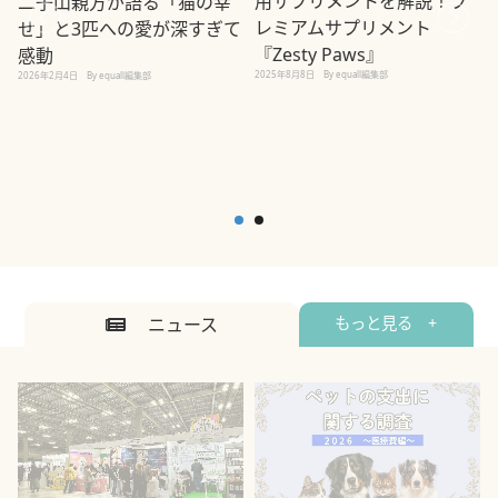
用サプリメントを解説！プ
二子山親方が語る「猫の幸
レミアムサプリメント
せ」と3匹への愛が深すぎて
2
『Zesty Paws』
感動
2025年8月8日
By equall編集部
2026年2月4日
By equall編集部
ニュース
もっと見る +