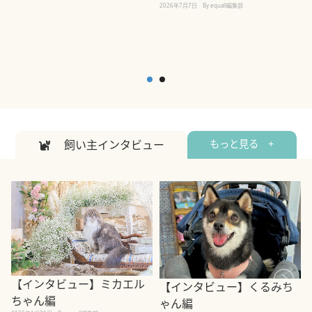
2
2026年7月7日
By equall編集部
飼い主インタビュー
もっと見る +
【インタビュー】ミカエル
【インタビュー】くるみち
ちゃん編
ゃん編