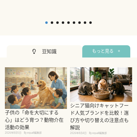
2
豆知識
もっと見る +
シニア猫向けキャットフー
子供の「命を大切にする
ド人気ブランドを比較！選
心」はどう育つ？動物介在
び方や切り替えの注意点も
活動の効果
解説
2026年8月5日
By equall編集部
2026年8月4日
By equall編集部
2