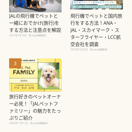
JALの⾶⾏機でペットと
飛行機でペットと国内旅
⼀緒におでかけ(旅行)を
行をする方法！ANA・
する⽅法と注意点を解説
JAL・スカイマーク・ス
2021年1月15日
By equall編集部
ターフライヤー・LCC航
空会社を調査
2022年1月10日
By equall編集部
3
旅行好きのペットオーナ
ー必見！「JALペットフ
ァミリー」の魅力をたっ
ぷりご紹介
2020年11月11日
By equall編集部