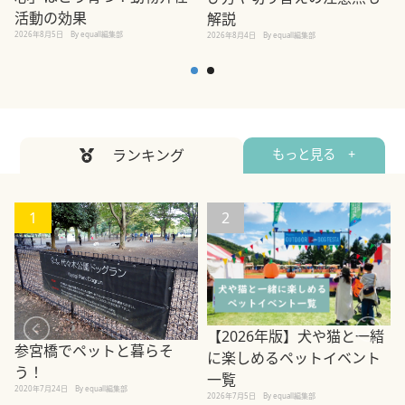
活動の効果
解説
2026年8月5日
By equall編集部
2026年8月4日
By equall編集部
2
ランキング
もっと見る +
1
2
【2026年版】犬や猫と一緒
参宮橋でペットと暮らそ
に楽しめるペットイベント
う！
一覧
2020年7月24日
By equall編集部
2026年7月5日
By equall編集部