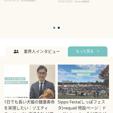
2025年1月31日
By equall編集部
2
2025年1月30日
By equall編集部
業界人インタビュー
もっと見る +
1日でも長い犬猫の健康寿命
Sippo Festa(しっぽフェス
を実現したい｜ゾエティ
タ)×equall 特設ページ｜ド