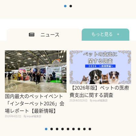
ニュース
もっと見る +
【2026年版】ペットの医療
費支出に関する調査
国内最大のペットイベント
2026年3月26日
By equall編集部
「インターペット2026」会
場レポート【最新情報】
2
2026年4月2日
By equall編集部