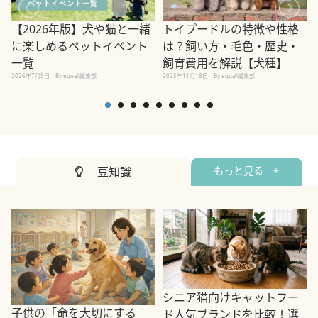
【2026年版】犬や猫と一緒
トイプードルの特徴や性格
に楽しめるペットイベント
は？飼い方・毛色・歴史・
一覧
飼育費用を解説【犬種】
2026年7月5日
By equall編集部
2025年11月18日
By equall編集部
2
豆知識
もっと見る +
シニア猫向けキャットフー
子供の「命を大切にする
ド人気ブランドを比較！選