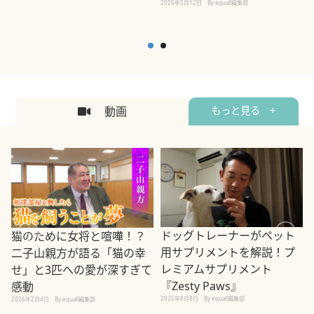
2026年5月12日
By equall編集部
2
動画
もっと見る +
ドッグトレーナーがペット
猫のために女将と喧嘩！？
用サプリメントを解説！プ
二子山親方が語る「猫の幸
レミアムサプリメント
せ」と3匹への愛が深すぎて
2
『Zesty Paws』
感動
2025年8月8日
By equall編集部
2026年2月4日
By equall編集部