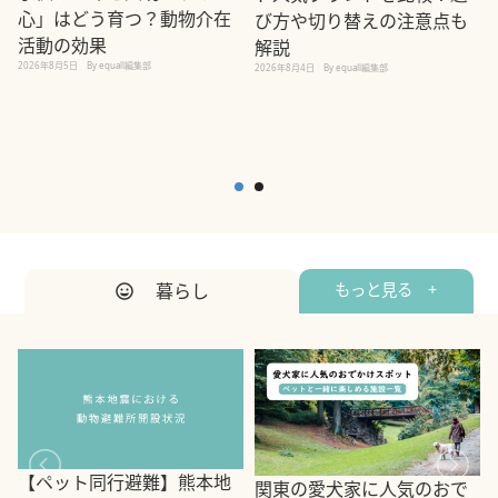
心」はどう育つ？動物介在
び方や切り替えの注意点も
活動の効果
解説
2026年8月5日
By equall編集部
2026年8月4日
By equall編集部
2
暮らし
もっと見る +
【ペット同行避難】熊本地
関東の愛犬家に人気のおで