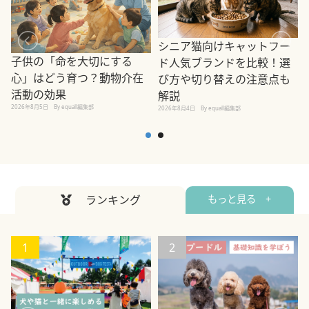
シニア猫向けキャットフー
子供の「命を大切にする
ド人気ブランドを比較！選
心」はどう育つ？動物介在
び方や切り替えの注意点も
活動の効果
解説
2026年8月5日
By equall編集部
2026年8月4日
By equall編集部
2
ランキング
もっと見る +
1
2