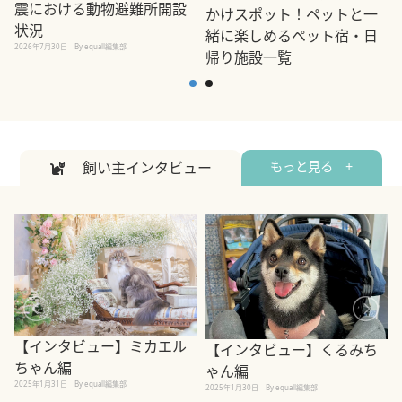
震における動物避難所開設
かけスポット！ペットと一
状況
緒に楽しめるペット宿・日
2026年7月30日
By equall編集部
帰り施設一覧
2
2026年7月7日
By equall編集部
飼い主インタビュー
もっと見る +
【インタビュー】ミカエル
【インタビュー】くるみち
ちゃん編
ゃん編
2025年1月31日
By equall編集部
2
2025年1月30日
By equall編集部