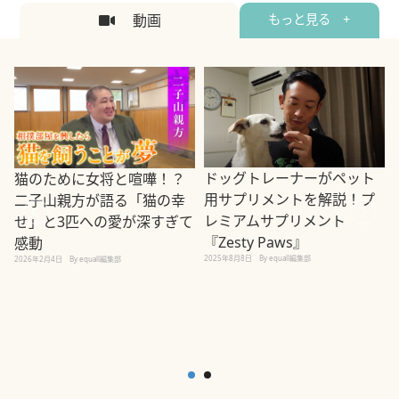
動画
もっと見る +
ドッグトレーナーがペット
猫のために女将と喧嘩！？
用サプリメントを解説！プ
二子山親方が語る「猫の幸
レミアムサプリメント
せ」と3匹への愛が深すぎて
2
『Zesty Paws』
感動
2025年8月8日
By equall編集部
2026年2月4日
By equall編集部