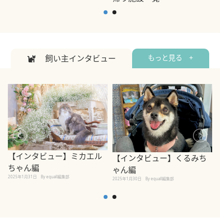
2
2026年7月7日
By equall編集部
飼い主インタビュー
もっと見る +
【インタビュー】ミカエル
【インタビュー】くるみち
ちゃん編
ゃん編
2025年1月31日
By equall編集部
2
2025年1月30日
By equall編集部