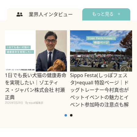
業界人インタビュー
もっと見る +
1日でも長い犬猫の健康寿命
Sippo Festa(しっぽフェス
を実現したい｜ゾエティ
タ)×equall 特設ページ｜ド
ス・ジャパン株式会社 村瀬
ッグトレーナー今村真也が
正典
ペットイベントの魅力とイ
2026年5月29日
By equall編集部
ベント参加時の注意点も解
説
2026年5月12日
By equall編集部
2