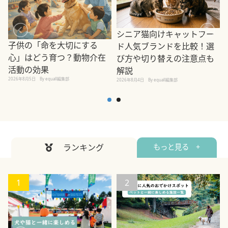
シニア猫向けキャットフー
子供の「命を大切にする
ド人気ブランドを比較！選
心」はどう育つ？動物介在
び方や切り替えの注意点も
活動の効果
解説
2026年8月5日
By equall編集部
2026年8月4日
By equall編集部
2
ランキング
もっと見る +
1
2