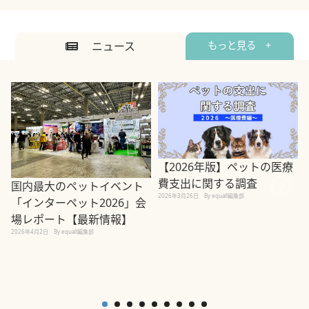
ニュース
もっと見る +
【2026年版】ペットの医療
費支出に関する調査
国内最大のペットイベント
2026年3月26日
By equall編集部
「インターペット2026」会
場レポート【最新情報】
2
2026年4月2日
By equall編集部