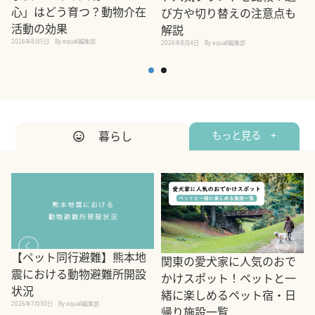
心」はどう育つ？動物介在
び方や切り替えの注意点も
活動の効果
解説
2026年8月5日
By equall編集部
2026年8月4日
By equall編集部
2
暮らし
もっと見る +
【ペット同行避難】熊本地
関東の愛犬家に人気のおで
震における動物避難所開設
かけスポット！ペットと一
状況
緒に楽しめるペット宿・日
2026年7月30日
By equall編集部
帰り施設一覧