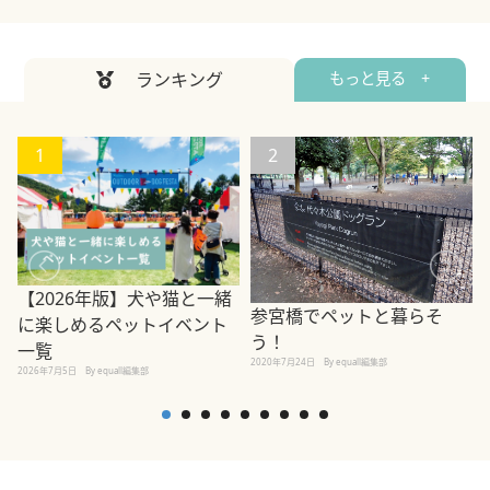
ランキング
もっと見る +
1
2
【2026年版】犬や猫と一緒
参宮橋でペットと暮らそ
に楽しめるペットイベント
う！
一覧
2020年7月24日
By equall編集部
2026年7月5日
By equall編集部
2