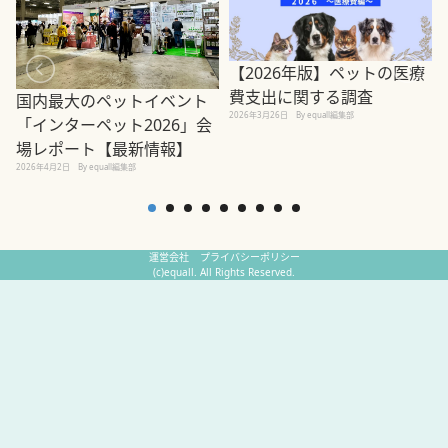
【2026年版】ペットの医療
費支出に関する調査
国内最大のペットイベント
2026年3月26日
By equall編集部
「インターペット2026」会
場レポート【最新情報】
2
2026年4月2日
By equall編集部
運営会社
プライバシーポリシー
(c)equall. All Rights Reserved.