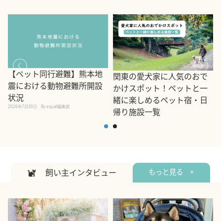
【ペット同行避難】熊本地
関東の愛犬家に人気のおで
震における動物避難所開設
かけスポット！ペットと一
状況
緒に楽しめるペット宿・日
2026年7月30日
By equall編集部
帰り施設一覧
2
2026年7月7日
By equall編集部
飼い主インタビュー
もっと見る +