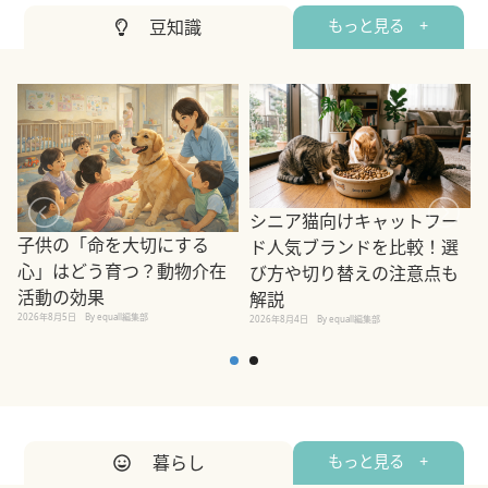
豆知識
もっと見る +
シニア猫向けキャットフー
子供の「命を大切にする
ド人気ブランドを比較！選
心」はどう育つ？動物介在
び方や切り替えの注意点も
活動の効果
解説
2026年8月5日
By equall編集部
2026年8月4日
By equall編集部
2
暮らし
もっと見る +