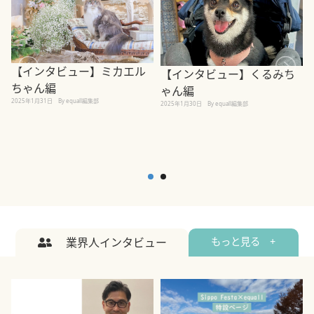
【インタビュー】ミカエル
【インタビュー】くるみち
ちゃん編
ゃん編
2025年1月31日
By equall編集部
2
2025年1月30日
By equall編集部
業界人インタビュー
もっと見る +