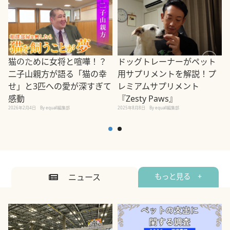
ドッグトレーナーがペット
猫のために女将と喧嘩！？
用サプリメントを解説！プ
二子山親方が語る「猫の幸
レミアムサプリメント
せ」と3匹への愛が深すぎて
2
『Zesty Paws』
感動
2025年8月8日
By equall編集部
2026年2月4日
By equall編集部
ニュース
もっと見る +