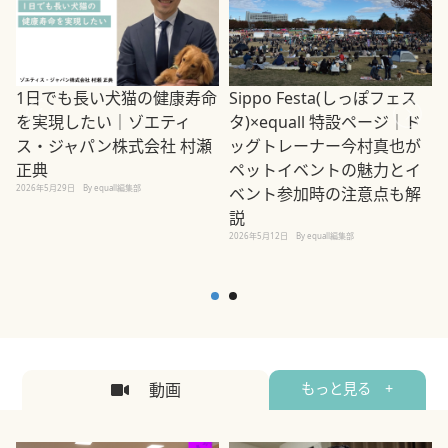
1日でも長い犬猫の健康寿命
Sippo Festa(しっぽフェス
を実現したい｜ゾエティ
タ)×equall 特設ページ｜ド
ス・ジャパン株式会社 村瀬
ッグトレーナー今村真也が
正典
ペットイベントの魅力とイ
2026年5月29日
By equall編集部
ベント参加時の注意点も解
説
2026年5月12日
By equall編集部
2
動画
もっと見る +