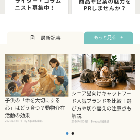
最新記事
もっと見る +
シニア猫向けキャットフー
子供の「命を大切にする
ド人気ブランドを比較！選
心」はどう育つ？動物介在
び方や切り替えの注意点も
活動の効果
解説
2026年8月5日
By equall編集部
2026年8月4日
By equall編集部
2