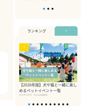
ランキング
+
1
2
シ
【2026年版】犬や猫と一緒に楽し
参宮橋でペット
めるペットイベント一覧
2020年7月24日
By equall
2026年7月5日
By equall編集部