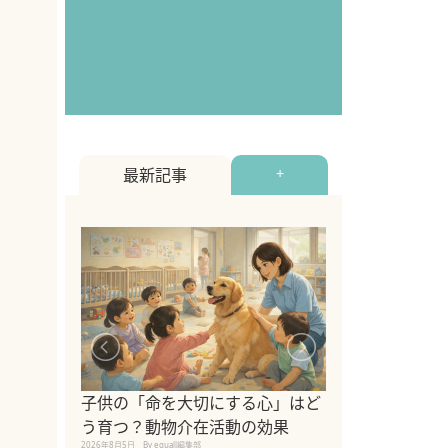
最新記事
+
シニア猫向けキ
ブランドを比較
子供の「命を大切にする心」はど
えの注意点も解
う育つ？動物介在活動の効果
2026年8月4日
By equall編
2026年8月5日
By equall編集部