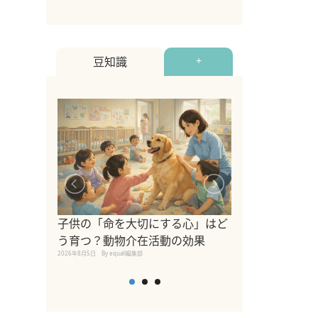
豆知識
+
シニア猫向けキ
ブランドを比較
子供の「命を大切にする心」はど
えの注意点も解
う育つ？動物介在活動の効果
2026年8月4日
By equall編
2026年8月5日
By equall編集部