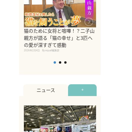
ドッグトレーナ
猫のために女将と喧嘩！？二子山
リメントを解説
親方が語る「猫の幸せ」と3匹へ
リメント『Zest
の愛が深すぎて感動
2025年8月8日
By equall編
2026年2月4日
By equall編集部
ニュース
+