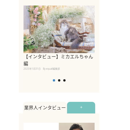
【インタビュー】ミカエルちゃん
【インタビュー
編
2025年1月30日
By equall
2025年1月31日
By equall編集部
業界人インタビュー
+