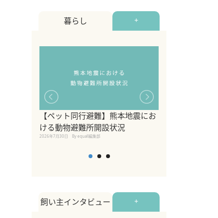
暮らし
+
【ペット同行避難】熊本地震にお
関東の愛犬家に
ける動物避難所開設状況
ポット！ペット
2026年7月30日
By equall編集部
ペット宿・日帰
2026年7月7日
By equall編
飼い主インタビュー
+