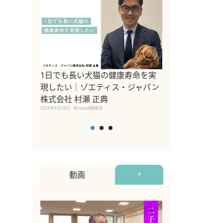
1日でも長い犬猫の健康寿命を実
Sippo Fest
現したい｜ゾエティス・ジャパン
タ)×equall
株式会社 村瀬 正典
レーナー今村真
2026年5月29日
By equall編集部
トの魅力とイベ
点も解説
2026年5月12日
By equall
動画
+