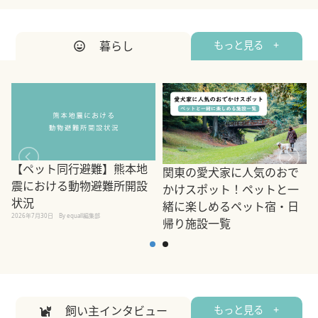
暮らし
もっと見る +
【ペット同行避難】熊本地
関東の愛犬家に人気のおで
震における動物避難所開設
かけスポット！ペットと一
状況
緒に楽しめるペット宿・日
2026年7月30日
By equall編集部
帰り施設一覧
2
2026年7月7日
By equall編集部
飼い主インタビュー
もっと見る +