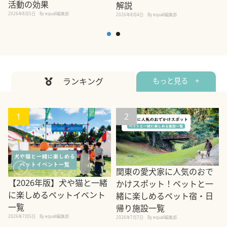
活動の効果
解説
2026年8月5日
By equall編集部
2026年8月4日
By equall編集部
2
ランキング
もっと見る +
1
2
関東の愛犬家に人気のおで
【2026年版】犬や猫と一緒
かけスポット！ペットと一
に楽しめるペットイベント
緒に楽しめるペット宿・日
一覧
帰り施設一覧
2026年7月5日
By equall編集部
2026年7月7日
By equall編集部