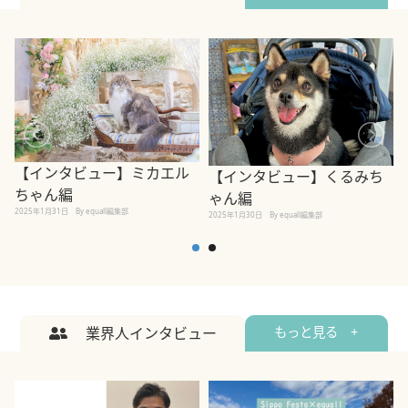
【インタビュー】ミカエル
【インタビュー】くるみち
ちゃん編
ゃん編
2025年1月31日
By equall編集部
2
2025年1月30日
By equall編集部
業界人インタビュー
もっと見る +