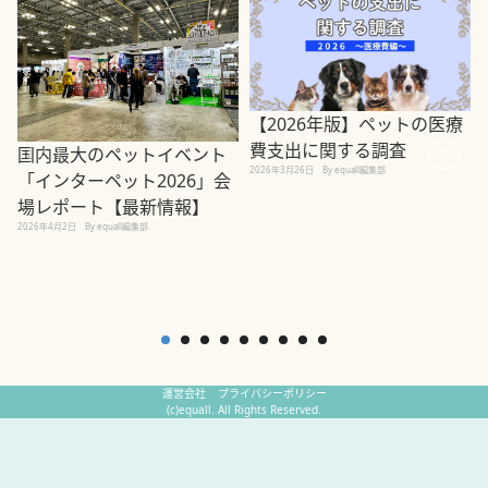
【2026年版】ペットの医療
費支出に関する調査
国内最大のペットイベント
2026年3月26日
By equall編集部
「インターペット2026」会
場レポート【最新情報】
2
2026年4月2日
By equall編集部
運営会社
プライバシーポリシー
(c)equall. All Rights Reserved.