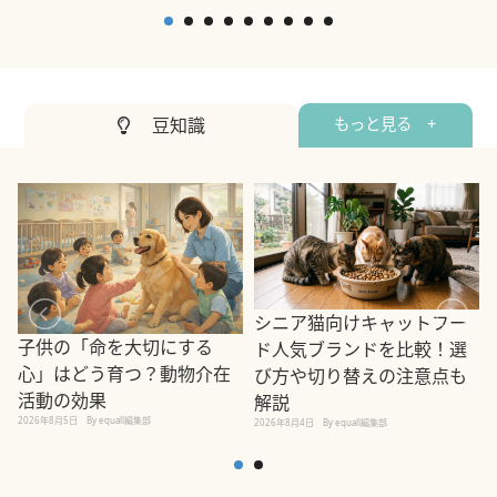
2
豆知識
もっと見る +
シニア猫向けキャットフー
子供の「命を大切にする
ド人気ブランドを比較！選
心」はどう育つ？動物介在
び方や切り替えの注意点も
活動の効果
解説
2026年8月5日
By equall編集部
2026年8月4日
By equall編集部
2