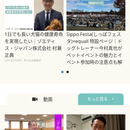
1日でも長い犬猫の健康寿命
Sippo Festa(しっぽフェス
を実現したい｜ゾエティ
タ)×equall 特設ページ｜ド
ス・ジャパン株式会社 村瀬
ッグトレーナー今村真也が
正典
ペットイベントの魅力とイ
2026年5月29日
By equall編集部
ベント参加時の注意点も解
説
2026年5月12日
By equall編集部
2
動画
もっと見る +