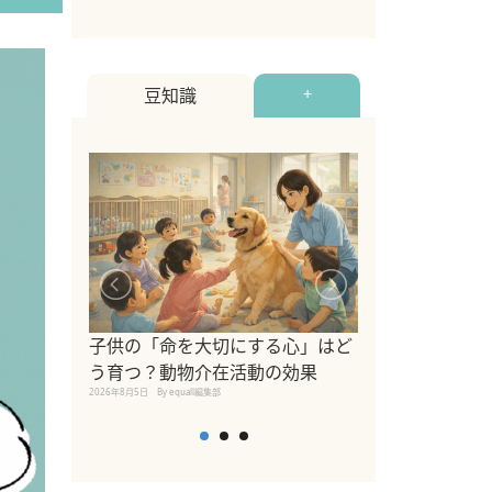
豆知識
+
シニア猫向けキ
ブランドを比較
子供の「命を大切にする心」はど
えの注意点も解
う育つ？動物介在活動の効果
2026年8月4日
By equall編
2026年8月5日
By equall編集部