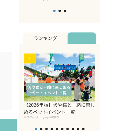
ランキング
+
1
2
【2026年版】犬や猫と一緒に楽し
参宮橋でペット
めるペットイベント一覧
2020年7月24日
By equall
2026年7月5日
By equall編集部