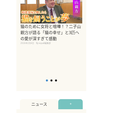
ドッグトレーナ
猫のために女将と喧嘩！？二子山
リメントを解説
親方が語る「猫の幸せ」と3匹へ
リメント『Zest
の愛が深すぎて感動
2025年8月8日
By equall編
2026年2月4日
By equall編集部
ニュース
+