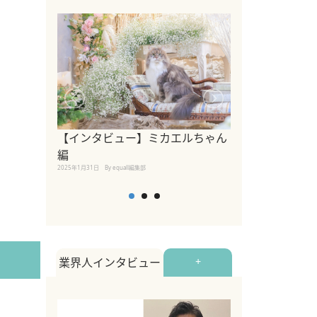
【インタビュー】ミカエルちゃん
【インタビュー
編
2025年1月30日
By equall
2025年1月31日
By equall編集部
業界人インタビュー
+