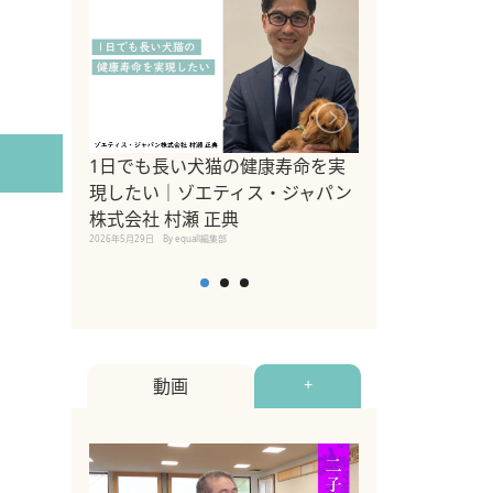
1日でも長い犬猫の健康寿命を実
Sippo Fest
現したい｜ゾエティス・ジャパン
タ)×equall
株式会社 村瀬 正典
レーナー今村真
2026年5月29日
By equall編集部
トの魅力とイベ
点も解説
2026年5月12日
By equall
動画
+