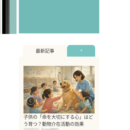
最新記事
+
シニア猫向けキ
ブランドを比較
子供の「命を大切にする心」はど
えの注意点も解
う育つ？動物介在活動の効果
2026年8月4日
By equall編
2026年8月5日
By equall編集部