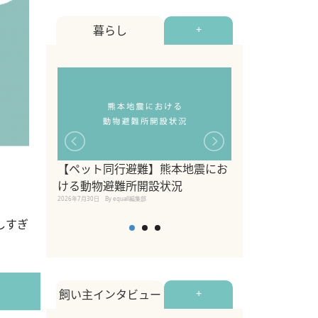
暮らし
+
【ペット同行避難】熊本地震にお
関東の愛犬家に
ける動物避難所開設状況
ポット！ペット
2026年7月30日
By equall編集部
ペット宿・日帰
しすぎ
2026年7月7日
By equall編
飼い主インタビュー
+