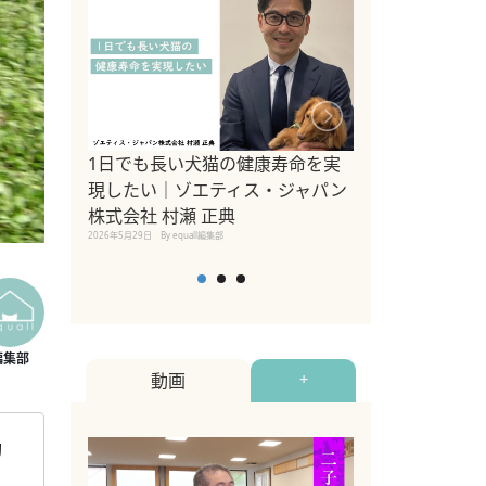
1日でも長い犬猫の健康寿命を実
Sippo Fest
現したい｜ゾエティス・ジャパン
タ)×equall
株式会社 村瀬 正典
レーナー今村真
2026年5月29日
By equall編集部
トの魅力とイベ
点も解説
2026年5月12日
By equall
動画
+
動