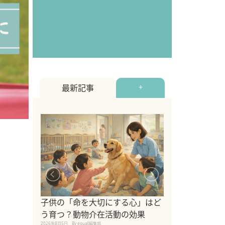
最新記事
+
シニア猫向けキ
ブランドを比較
子供の「命を大切にする心」はど
えの注意点も解
う育つ？動物介在活動の効果
2026年8月4日
By equall編
2026年8月5日
By equall編集部