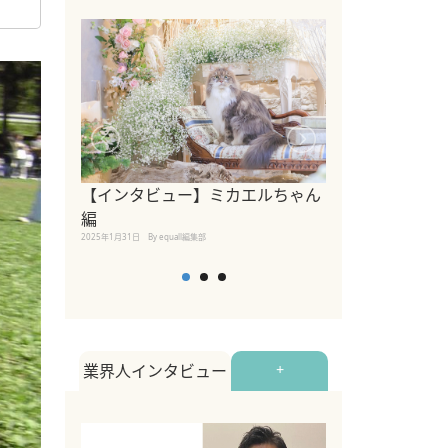
【インタビュー】ミカエルちゃん
【インタビュー
編
2025年1月30日
By equall
2025年1月31日
By equall編集部
業界人インタビュー
+