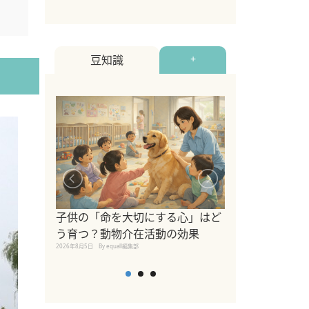
豆知識
+
シニア猫向けキ
ブランドを比較
子供の「命を大切にする心」はど
えの注意点も解
う育つ？動物介在活動の効果
2026年8月4日
By equall編
2026年8月5日
By equall編集部