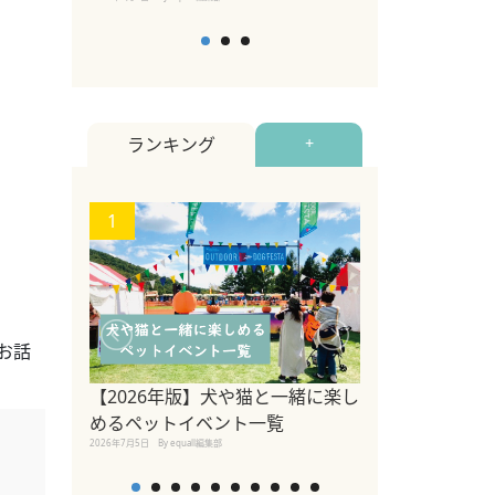
ランキング
+
1
2
お話
ペットのための
【2026年版】犬や猫と一緒に楽し
調査 ～「同行
めるペットイベント一覧
くが認識してお
2026年7月5日
By equall編集部
者への理解浸透
2023年3月10日
By equall