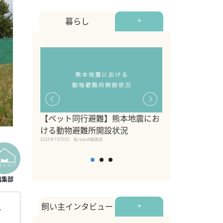
暮らし
+
【ペット同行避難】熊本地震にお
関東の愛犬家に
ける動物避難所開設状況
ポット！ペット
2026年7月30日
By equall編集部
ペット宿・日帰
2026年7月7日
By equall編
飼い主インタビュー
+
し