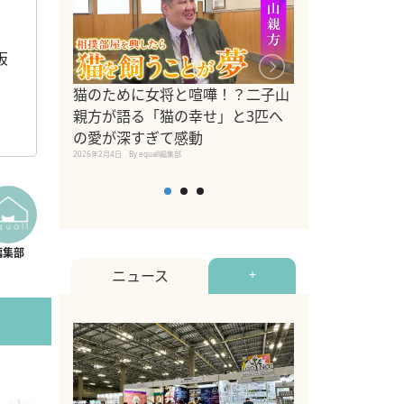
、
阪
ドッグトレーナ
猫のために女将と喧嘩！？二子山
リメントを解説
親方が語る「猫の幸せ」と3匹へ
リメント『Zest
の愛が深すぎて感動
2025年8月8日
By equall編
2026年2月4日
By equall編集部
ニュース
+