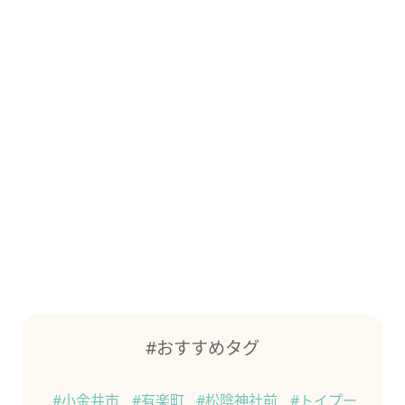
#おすすめタグ
#小金井市
#有楽町
#松陰神社前
#トイプー