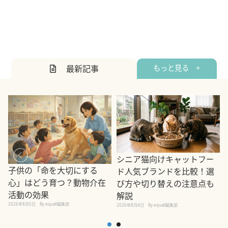
最新記事
もっと見る +
シニア猫向けキャットフー
子供の「命を大切にする
ド人気ブランドを比較！選
心」はどう育つ？動物介在
び方や切り替えの注意点も
活動の効果
解説
2026年8月5日
By equall編集部
2026年8月4日
By equall編集部
2