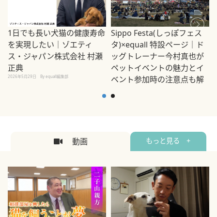
1日でも長い犬猫の健康寿命
Sippo Festa(しっぽフェス
を実現したい｜ゾエティ
タ)×equall 特設ページ｜ド
ス・ジャパン株式会社 村瀬
ッグトレーナー今村真也が
正典
ペットイベントの魅力とイ
2026年5月29日
By equall編集部
ベント参加時の注意点も解
説
2026年5月12日
By equall編集部
2
動画
もっと見る +