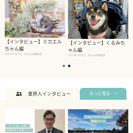
【インタビュー】ミカエル
【インタビュー】くるみち
ちゃん編
ゃん編
2025年1月31日
By equall編集部
2
2025年1月30日
By equall編集部
業界人インタビュー
もっと見る +