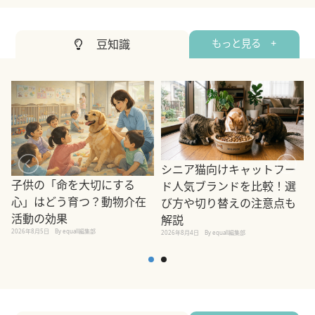
豆知識
もっと見る +
シニア猫向けキャットフー
子供の「命を大切にする
ド人気ブランドを比較！選
心」はどう育つ？動物介在
び方や切り替えの注意点も
活動の効果
解説
2026年8月5日
By equall編集部
2026年8月4日
By equall編集部
2