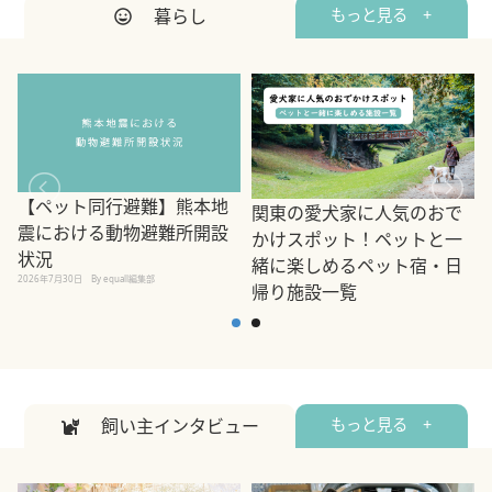
暮らし
もっと見る +
【ペット同行避難】熊本地
関東の愛犬家に人気のおで
震における動物避難所開設
かけスポット！ペットと一
状況
緒に楽しめるペット宿・日
2026年7月30日
By equall編集部
帰り施設一覧
2
2026年7月7日
By equall編集部
飼い主インタビュー
もっと見る +