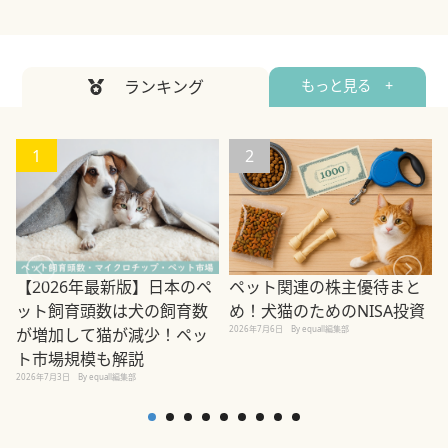
ランキング
もっと見る +
1
2
ペット関連の株主優待まと
【2026年最新版】日本のペ
め！犬猫のためのNISA投資
ット飼育頭数は犬の飼育数
2026年7月6日
By equall編集部
が増加して猫が減少！ペッ
2
ト市場規模も解説
2026年7月3日
By equall編集部