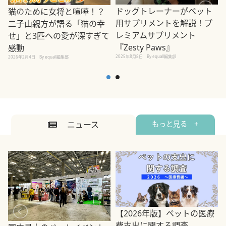
ドッグトレーナーがペット
猫のために女将と喧嘩！？
用サプリメントを解説！プ
二子山親方が語る「猫の幸
レミアムサプリメント
せ」と3匹への愛が深すぎて
2
『Zesty Paws』
感動
2025年8月8日
By equall編集部
2026年2月4日
By equall編集部
ニュース
もっと見る +
【2026年版】ペットの医療
費支出に関する調査