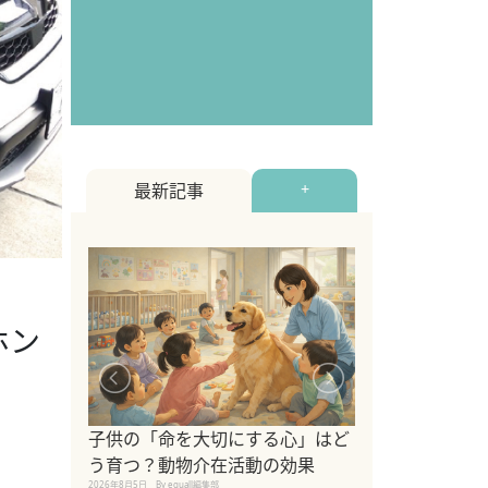
最新記事
+
ホン
シニア猫向けキ
ブランドを比較
子供の「命を大切にする心」はど
えの注意点も解
う育つ？動物介在活動の効果
2026年8月4日
By equall編
2026年8月5日
By equall編集部