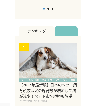
ランキング
+
1
2
ペット関連の株
【2026年最新版】日本のペット飼
猫のためのNIS
育頭数は犬の飼育数が増加して猫
2026年7月6日
By equall編
が減少！ペット市場規模も解説
2026年7月3日
By equall編集部