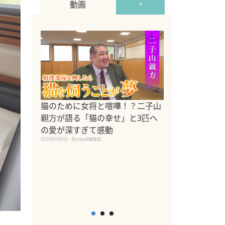
動画
+
ドッグトレーナ
猫のために女将と喧嘩！？二子山
リメントを解説
親方が語る「猫の幸せ」と3匹へ
リメント『Zest
の愛が深すぎて感動
2025年8月8日
By equall編
2026年2月4日
By equall編集部