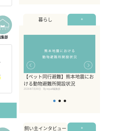
暮らし
+
る
せ
【ペット同行避難】熊本地震にお
関東の愛犬家に
ける動物避難所開設状況
ポット！ペット
2026年7月30日
By equall編集部
ペット宿・日帰
2026年7月7日
By equall編
飼い主インタビュー
+