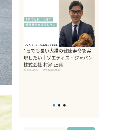
1日でも長い犬猫の健康寿命を実
Sippo Fest
現したい｜ゾエティス・ジャパン
タ)×equall
株式会社 村瀬 正典
レーナー今村真
2026年5月29日
By equall編集部
トの魅力とイベ
点も解説
2026年5月12日
By equall