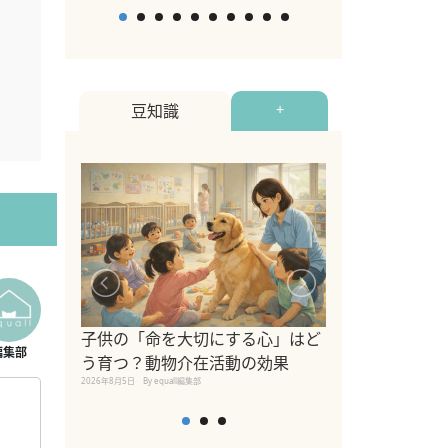
豆知識
+
シニア猫向けキ
ブランドを比較
子供の「命を大切にする心」はど
えの注意点も解
う育つ？動物介在活動の効果
2026年8月4日
By equall編
2026年8月5日
By equall編集部