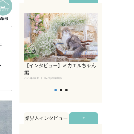
た
【インタビュー】ミカエルちゃん
ン
【インタビュー
編
2025年1月30日
By equall
2025年1月31日
By equall編集部
業界人インタビュー
+