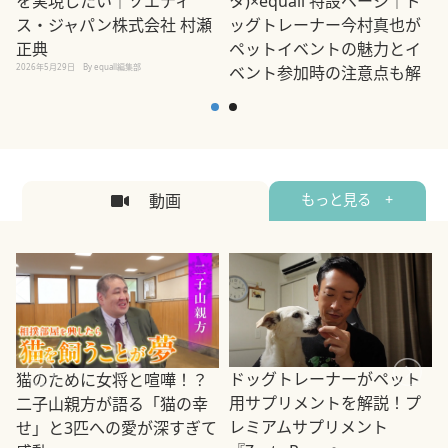
を実現したい｜ゾエティ
タ)×equall 特設ページ｜ド
ス・ジャパン株式会社 村瀬
ッグトレーナー今村真也が
正典
ペットイベントの魅力とイ
2026年5月29日
By equall編集部
ベント参加時の注意点も解
説
2026年5月12日
By equall編集部
2
動画
もっと見る +
ドッグトレーナーがペット
猫のために女将と喧嘩！？
用サプリメントを解説！プ
二子山親方が語る「猫の幸
レミアムサプリメント
せ」と3匹への愛が深すぎて
2