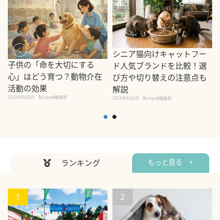
シニア猫向けキャットフー
子供の「命を大切にする
ド人気ブランドを比較！選
心」はどう育つ？動物介在
び方や切り替えの注意点も
活動の効果
解説
2026年8月5日
By equall編集部
2026年8月4日
By equall編集部
2
ランキング
もっと見る +
1
2