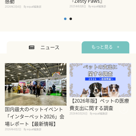
『Zesty Paws』
感動
2025年8月8日
By equall編集部
2026年2月4日
By equall編集部
ニュース
もっと見る +
【2026年版】ペットの医療
費支出に関する調査
国内最大のペットイベント
2026年3月26日
By equall編集部
「インターペット2026」会
場レポート【最新情報】
2
2026年4月2日
By equall編集部