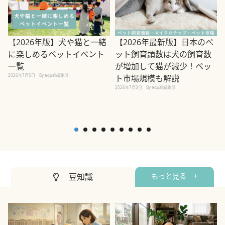
【2026年版】犬や猫と一緒
【2026年最新版】日本のペ
に楽しめるペットイベント
ット飼育頭数は犬の飼育数
一覧
が増加して猫が減少！ペッ
2026年7月5日
By equall編集部
ト市場規模も解説
2
2026年7月3日
By equall編集部
豆知識
もっと見る +