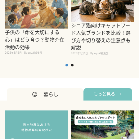
シニア猫向けキャットフー
子供の「命を大切にする
ド人気ブランドを比較！選
心」はどう育つ？動物介在
び方や切り替えの注意点も
活動の効果
解説
2026年8月5日
By equall編集部
2026年8月4日
By equall編集部
2
暮らし
もっと見る +