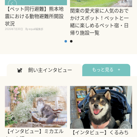
【ペット同行避難】熊本地
関東の愛犬家に人気のおで
震における動物避難所開設
かけスポット！ペットと一
状況
緒に楽しめるペット宿・日
2026年7月30日
By equall編集部
帰り施設一覧
2
2026年7月7日
By equall編集部
飼い主インタビュー
もっと見る +
【インタビュー】ミカエル
【インタビュー】くるみち