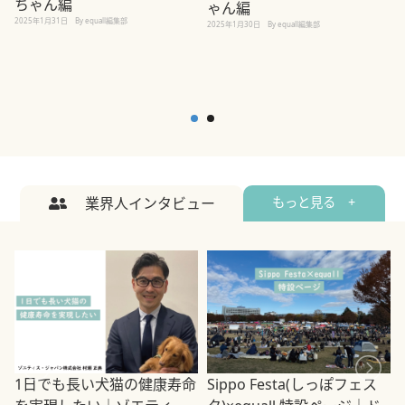
ちゃん編
ゃん編
2025年1月31日
By equall編集部
2
2025年1月30日
By equall編集部
業界人インタビュー
もっと見る +
1日でも長い犬猫の健康寿命
Sippo Festa(しっぽフェス