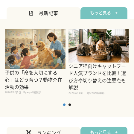
最新記事
もっと見る +
シニア猫向けキャットフー
子供の「命を大切にする
ド人気ブランドを比較！選
心」はどう育つ？動物介在
び方や切り替えの注意点も
活動の効果
解説
2026年8月5日
By equall編集部
2026年8月4日
By equall編集部
2
ランキング
もっと見る +