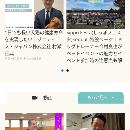
1日でも長い犬猫の健康寿命
Sippo Festa(しっぽフェス
を実現したい｜ゾエティ
タ)×equall 特設ページ｜ド
ス・ジャパン株式会社 村瀬
ッグトレーナー今村真也が
正典
ペットイベントの魅力とイ
2026年5月29日
By equall編集部
ベント参加時の注意点も解
説
2026年5月12日
By equall編集部
2
動画
もっと見る +