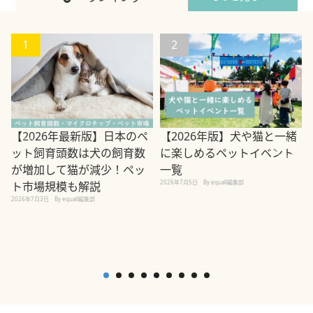
1
2
【2026年最新版】日本のペ
【2026年版】犬や猫と一緒
ット飼育頭数は犬の飼育数
に楽しめるペットイベント
2
が増加して猫が減少！ペッ
一覧
2026年7月5日
By equall編集部
ト市場規模も解説
2026年7月3日
By equall編集部