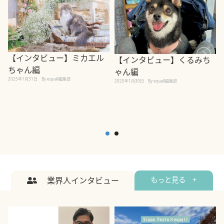
【インタビュー】ミカエル
【インタビュー】くるみち
ちゃん編
ゃん編
2025年1月31日
By equall編集部
2
2025年1月30日
By equall編集部
業界人インタビュー
もっと見る +