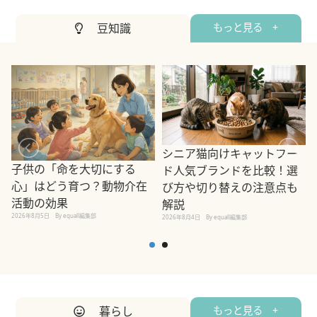
豆知識
もっと見る +
シニア猫向けキャットフー
子供の「命を大切にする
ド人気ブランドを比較！選
心」はどう育つ？動物介在
び方や切り替えの注意点も
活動の効果
解説
2026年8月5日
By equall編集部
2026年8月4日
By equall編集部
2
暮らし
もっと見る +