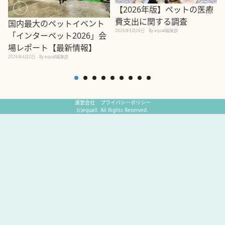
【2026年版】ペットの医療
費支出に関する調査
国内最大のペットイベント
2026年3月26日
By equall編集部
「インターペット2026」会
場レポート【最新情報】
2
2026年4月2日
By equall編集部
運営会社
プライバシーポリシー
(c)equall. All Rights Reserved.