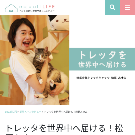
equall LIFE
>
業界人インタビュー
>
トレッタを世界中へ届ける！松原あゆみ
トレッタを世界中へ届ける！松