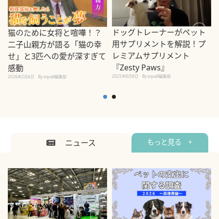
ドッグトレーナーがペット
猫のために女将と喧嘩！？
用サプリメントを解説！プ
二子山親方が語る「猫の幸
レミアムサプリメント
せ」と3匹への愛が深すぎて
2
『Zesty Paws』
感動
2025年8月8日
By equall編集部
2026年2月4日
By equall編集部
ニュース
もっと見る +