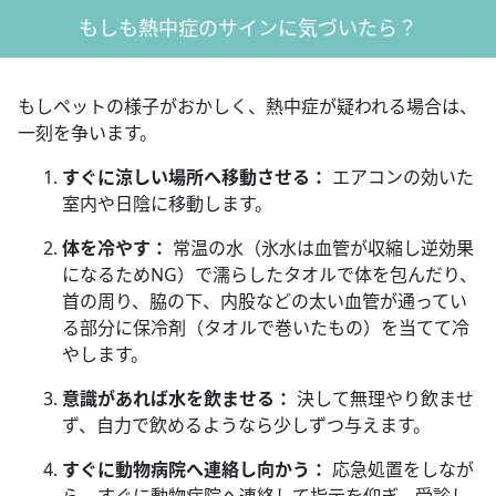
もしも熱中症のサインに気づいたら？
もしペットの様子がおかしく、熱中症が疑われる場合は、
一刻を争います。
すぐに涼しい場所へ移動させる：
エアコンの効いた
室内や日陰に移動します。
体を冷やす：
常温の水（氷水は血管が収縮し逆効果
になるためNG）で濡らしたタオルで体を包んだり、
首の周り、脇の下、内股などの太い血管が通ってい
る部分に保冷剤（タオルで巻いたもの）を当てて冷
やします。
意識があれば水を飲ませる：
決して無理やり飲ませ
ず、自力で飲めるようなら少しずつ与えます。
すぐに動物病院へ連絡し向かう：
応急処置をしなが
ら、すぐに動物病院へ連絡して指示を仰ぎ、受診し