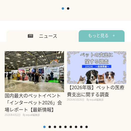
ニュース
もっと見る +
【2026年版】ペットの医療
費支出に関する調査
国内最大のペットイベント
2026年3月26日
By equall編集部
「インターペット2026」会
場レポート【最新情報】
2
2026年4月2日
By equall編集部