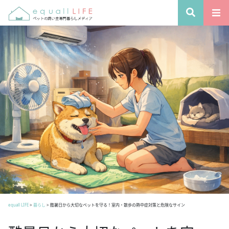
equall LIFE
>
暮らし
>
酷暑日から大切なペットを守る！室内・散歩の熱中症対策と危険なサイン