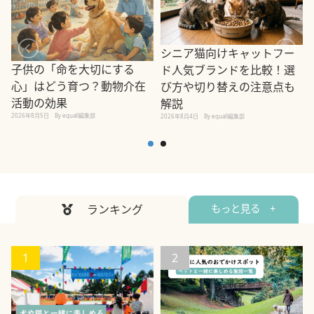
シニア猫向けキャットフー
子供の「命を大切にする
ド人気ブランドを比較！選
心」はどう育つ？動物介在
び方や切り替えの注意点も
活動の効果
解説
2026年8月5日
By equall編集部
2026年8月4日
By equall編集部
2
ランキング
もっと見る +
1
2