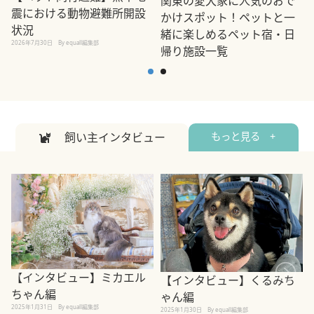
関東の愛犬家に人気のおで
震における動物避難所開設
かけスポット！ペットと一
状況
緒に楽しめるペット宿・日
2026年7月30日
By equall編集部
帰り施設一覧
2
2026年7月7日
By equall編集部
飼い主インタビュー
もっと見る +
【インタビュー】ミカエル
【インタビュー】くるみち
ちゃん編
ゃん編
2025年1月31日
By equall編集部
2
2025年1月30日
By equall編集部