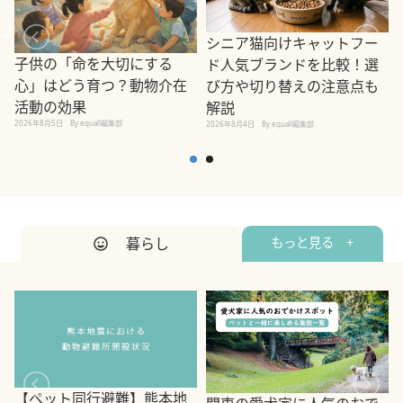
シニア猫向けキャットフー
子供の「命を大切にする
ド人気ブランドを比較！選
心」はどう育つ？動物介在
び方や切り替えの注意点も
活動の効果
解説
2026年8月5日
By equall編集部
2026年8月4日
By equall編集部
2
暮らし
もっと見る +
【ペット同行避難】熊本地