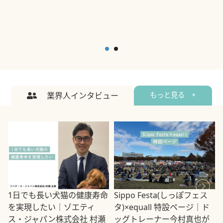
業界人インタビュー
もっと見る +
1日でも長い犬猫の健康寿命
Sippo Festa(しっぽフェス
を実現したい｜ゾエティ
タ)×equall 特設ページ｜ド
ス・ジャパン株式会社 村瀬
ッグトレーナー今村真也が