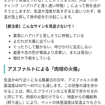
ティング（ハアハアと浅く速い呼吸）」によって熱を逃が
そうとしますが、気温や湿度が高すぎると追いつかず、体
温が急上昇して熱中症を引き起こします。
【要注意】こんなサインを見逃さないで！
異常にハアハアと苦しそうに呼吸している
よだれが大量に出ている
ぐったりして動かない、呼びかけに反応しない
歯茎や舌の色が普段より赤黒い、または青白い
嘔吐や下痢をしている
アスファルトによる「肉球の火傷」
気温が40℃近くになる酷暑日の日中、アスファルトの表
面温度は60℃〜65℃にも達します。この状態の道を歩か
せることは、熱したフライパンの上を素足で歩かせるの
と同じです。肉球の火傷だけでなく、地面からの輻射熱
（照り返し）により、ペットの体感温度は気温よりもさら