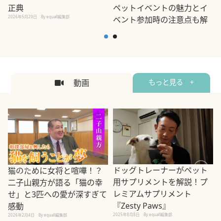
正典
ペットイベントの魅力とイ
2026年5月29日
By equall編集部
ベント参加時の注意点も解
説
2026年5月12日
By equall編集部
2
動画
もっと見る +
ドッグトレーナーがペット
猫のために女将と喧嘩！？
用サプリメントを解説！プ
二子山親方が語る「猫の幸
レミアムサプリメント
せ」と3匹への愛が深すぎて
2
『Zesty Paws』
感動
2025年8月8日
By equall編集部
2026年2月4日
By equall編集部