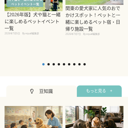
関東の愛犬家に人気のおで
【2026年版】犬や猫と一緒
かけスポット！ペットと一
に楽しめるペットイベント
緒に楽しめるペット宿・日
一覧
帰り施設一覧
2026年7月5日
By equall編集部
2026年7月7日
By equall編集部
2
豆知識
もっと見る +