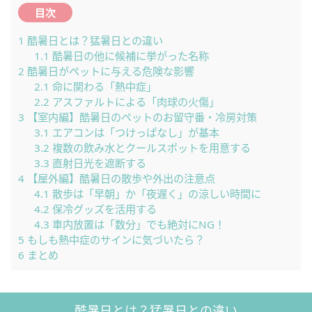
目次
1
酷暑日とは？猛暑日との違い
1.1
酷暑日の他に候補に挙がった名称
2
酷暑日がペットに与える危険な影響
2.1
命に関わる「熱中症」
2.2
アスファルトによる「肉球の火傷」
3
【室内編】酷暑日のペットのお留守番・冷房対策
3.1
エアコンは「つけっぱなし」が基本
3.2
複数の飲み水とクールスポットを用意する
3.3
直射日光を遮断する
4
【屋外編】酷暑日の散歩や外出の注意点
4.1
散歩は「早朝」か「夜遅く」の涼しい時間に
4.2
保冷グッズを活用する
4.3
車内放置は「数分」でも絶対にNG！
5
もしも熱中症のサインに気づいたら？
6
まとめ
酷暑日とは？猛暑日との違い