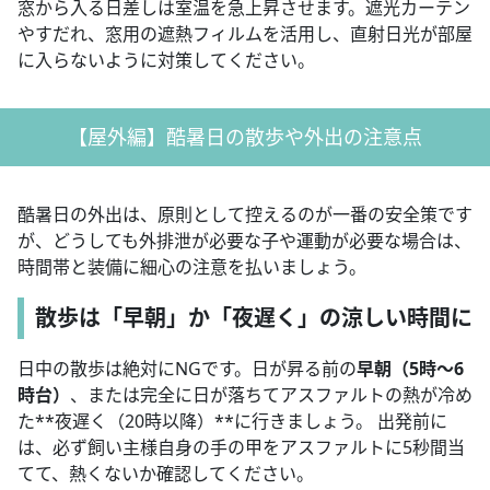
窓から入る日差しは室温を急上昇させます。遮光カーテン
やすだれ、窓用の遮熱フィルムを活用し、直射日光が部屋
に入らないように対策してください。
【屋外編】酷暑日の散歩や外出の注意点
酷暑日の外出は、原則として控えるのが一番の安全策です
が、どうしても外排泄が必要な子や運動が必要な場合は、
時間帯と装備に細心の注意を払いましょう。
散歩は「早朝」か「夜遅く」の涼しい時間に
日中の散歩は絶対にNGです。日が昇る前の
早朝（5時〜6
時台）
、または完全に日が落ちてアスファルトの熱が冷め
た**夜遅く（20時以降）**に行きましょう。 出発前に
は、必ず飼い主様自身の手の甲をアスファルトに5秒間当
てて、熱くないか確認してください。