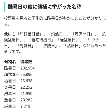
酷暑日の他に候補に挙がった名称
投票数を見ると圧倒的に酷暑日が多かったことが分かりま
す。
他にも「汗日暑日暑」、「灼熱日」、「激アツ日」、「危
険猛暑日」、「自宅待機日」 「極猛暑日」、「サウナ
日」、「鬼暑日」、「沸騰日」、「熱盛日」などもあった
そうです。
候補名
得票数
酷暑日
202,954
超猛暑日
65,896
極暑日
25,638
炎暑日
22,292
烈暑日
21,930
激暑日
20,282
厳暑日
9,219