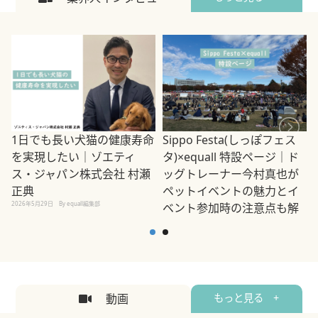
1日でも長い犬猫の健康寿命
Sippo Festa(しっぽフェス
を実現したい｜ゾエティ
タ)×equall 特設ページ｜ド
ス・ジャパン株式会社 村瀬
ッグトレーナー今村真也が
正典
ペットイベントの魅力とイ
2026年5月29日
By equall編集部
ベント参加時の注意点も解
説
2026年5月12日
By equall編集部
2
動画
もっと見る +