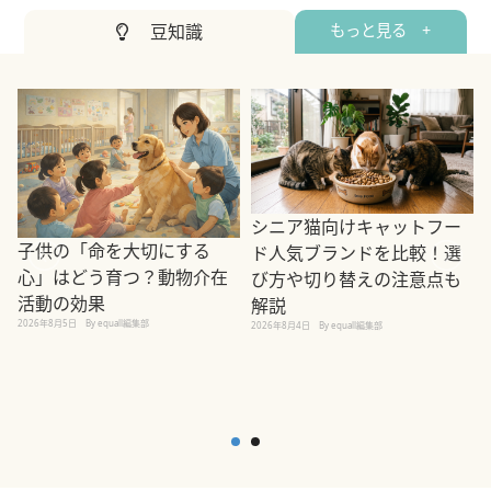
豆知識
もっと見る +
シニア猫向けキャットフー
子供の「命を大切にする
ド人気ブランドを比較！選
心」はどう育つ？動物介在
び方や切り替えの注意点も
活動の効果
解説
2026年8月5日
By equall編集部
2026年8月4日
By equall編集部
2