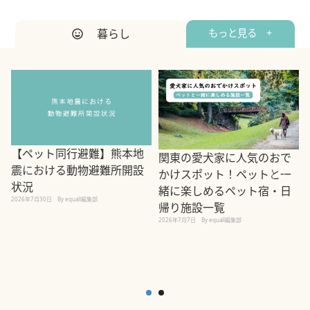
暮らし
もっと見る +
【ペット同行避難】熊本地
関東の愛犬家に人気のおで
震における動物避難所開設
かけスポット！ペットと一
状況
緒に楽しめるペット宿・日
2026年7月30日
By equall編集部
帰り施設一覧
2
2026年7月7日
By equall編集部