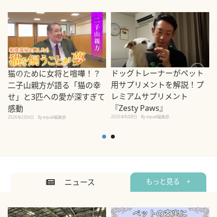
ドッグトレーナーがペット
猫のために女将と喧嘩！？
用サプリメントを解説！プ
二子山親方が語る「猫の幸
レミアムサプリメント
せ」と3匹への愛が深すぎて
2
『Zesty Paws』
感動
2025年8月8日
By equall編集部
2026年2月4日
By equall編集部
ニュース
もっと見る +