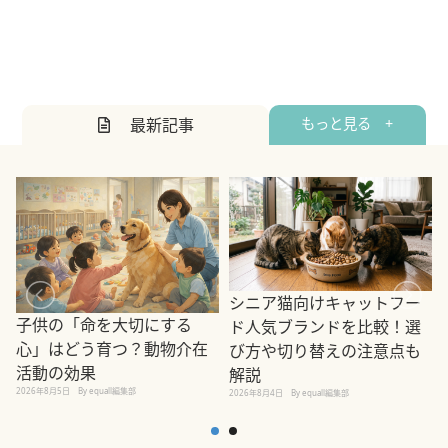
最新記事
もっと見る +
シニア猫向けキャットフー
子供の「命を大切にする
ド人気ブランドを比較！選
心」はどう育つ？動物介在
び方や切り替えの注意点も
活動の効果
解説
2026年8月5日
By equall編集部
2026年8月4日
By equall編集部
2