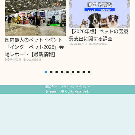
【2026年版】ペットの医療
費支出に関する調査
国内最大のペットイベント
2026年3月26日
By equall編集部
「インターペット2026」会
場レポート【最新情報】
2
2026年4月2日
By equall編集部
運営会社
プライバシーポリシー
(c)equall. All Rights Reserved.