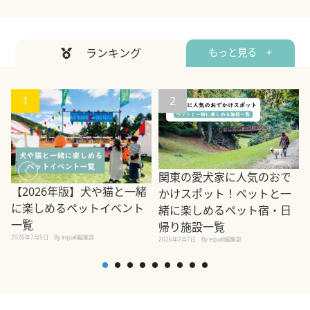
ランキング
もっと見る +
1
2
関東の愛犬家に人気のおで
【2026年版】犬や猫と一緒
かけスポット！ペットと一
に楽しめるペットイベント
緒に楽しめるペット宿・日
一覧
帰り施設一覧
2026年7月5日
By equall編集部
2026年7月7日
By equall編集部
2