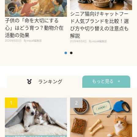
シニア猫向けキャットフー
子供の「命を大切にする
ド人気ブランドを比較！選
心」はどう育つ？動物介在
び方や切り替えの注意点も
活動の効果
解説
2026年8月5日
By equall編集部
2026年8月4日
By equall編集部
2
ランキング
もっと見る +
1
2