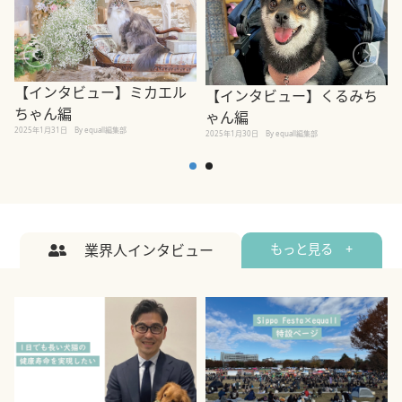
【インタビュー】ミカエル
【インタビュー】くるみち
ちゃん編
ゃん編
2025年1月31日
By equall編集部
2
2025年1月30日
By equall編集部
業界人インタビュー
もっと見る +