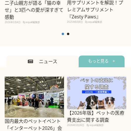
用サプリメントを解説！プ
二子山親方が語る「猫の幸
レミアムサプリメント
せ」と3匹への愛が深すぎて
2
『Zesty Paws』
感動
2025年8月8日
By equall編集部
2026年2月4日
By equall編集部
ニュース
もっと見る +
【2026年版】ペットの医療
費支出に関する調査
国内最大のペットイベント
2026年3月26日
By equall編集部
「インターペット2026」会