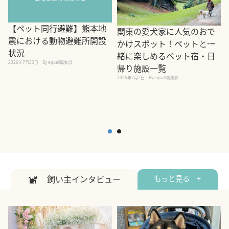
【ペット同行避難】熊本地
関東の愛犬家に人気のおで
震における動物避難所開設
かけスポット！ペットと一
状況
緒に楽しめるペット宿・日
2026年7月30日
By equall編集部
帰り施設一覧
2
2026年7月7日
By equall編集部
飼い主インタビュー
もっと見る +