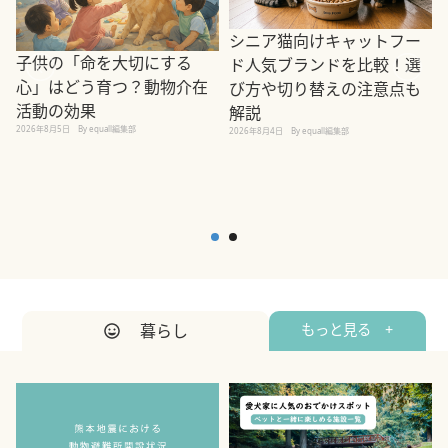
シニア猫向けキャットフー
子供の「命を大切にする
ド人気ブランドを比較！選
心」はどう育つ？動物介在
び方や切り替えの注意点も
活動の効果
解説
2026年8月5日
By equall編集部
2026年8月4日
By equall編集部
2
暮らし
もっと見る +