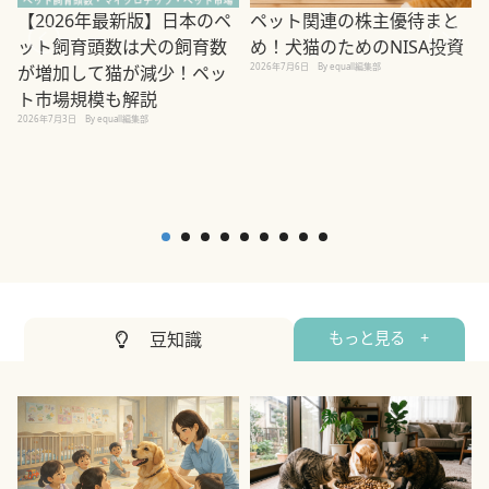
ペット関連の株主優待まと
【2026年最新版】日本のペ
め！犬猫のためのNISA投資
ット飼育頭数は犬の飼育数
2026年7月6日
By equall編集部
が増加して猫が減少！ペッ
2
ト市場規模も解説
2026年7月3日
By equall編集部
豆知識
もっと見る +