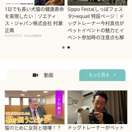
1日でも長い犬猫の健康寿命
Sippo Festa(しっぽフェス
を実現したい｜ゾエティ
タ)×equall 特設ページ｜ド
ス・ジャパン株式会社 村瀬
ッグトレーナー今村真也が
正典
ペットイベントの魅力とイ
2026年5月29日
By equall編集部
ベント参加時の注意点も解
説
2026年5月12日
By equall編集部
2
動画
もっと見る +
ドッグトレーナーがペット
猫のために女将と喧嘩！？