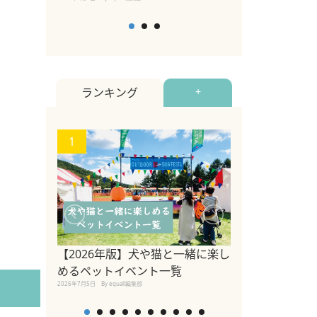
ランキング
+
1
2
【2026年版】犬や猫と一緒に楽し
参宮橋でペット
めるペットイベント一覧
2020年7月24日
By equall
2026年7月5日
By equall編集部