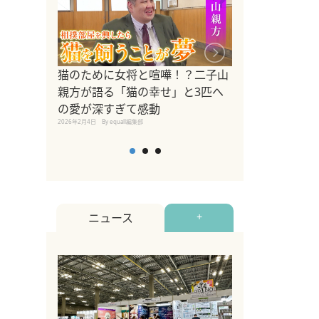
ドッグトレーナ
猫のために女将と喧嘩！？二子山
リメントを解説
親方が語る「猫の幸せ」と3匹へ
リメント『Zest
の愛が深すぎて感動
2025年8月8日
By equall編
2026年2月4日
By equall編集部
ニュース
+