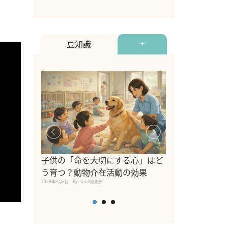
豆知識
+
シニア猫向けキ
ブランドを比較
子供の「命を大切にする心」はど
えの注意点も解
う育つ？動物介在活動の効果
2026年8月4日
By equall編
2026年8月5日
By equall編集部