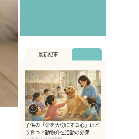
最新記事
+
シニア猫向けキ
ブランドを比較
子供の「命を大切にする心」はど
えの注意点も解
う育つ？動物介在活動の効果
2026年8月4日
By equall編
2026年8月5日
By equall編集部