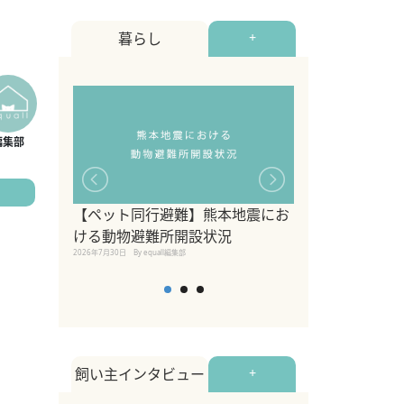
暮らし
+
【ペット同行避難】熊本地震にお
関東の愛犬家に
ける動物避難所開設状況
ポット！ペット
2026年7月30日
By equall編集部
ペット宿・日帰
2026年7月7日
By equall編
飼い主インタビュー
+