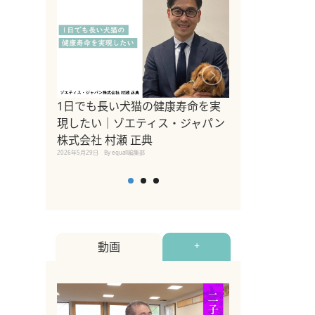
1日でも長い犬猫の健康寿命を実
Sippo Fest
現したい｜ゾエティス・ジャパン
タ)×equall
株式会社 村瀬 正典
レーナー今村真
2026年5月29日
By equall編集部
トの魅力とイベ
点も解説
2026年5月12日
By equall
動画
+