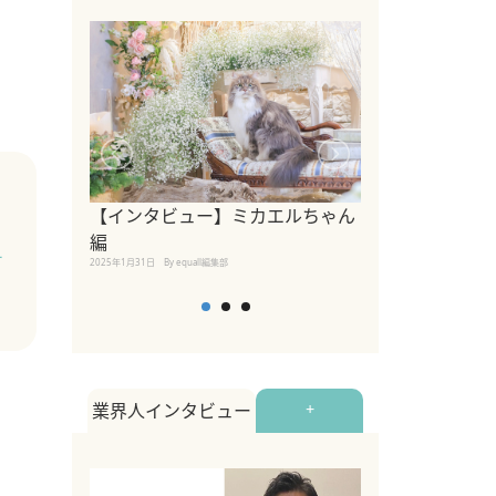
【インタビュー】ミカエルちゃん
【インタビュー
編
2025年1月30日
By equall
チ
2025年1月31日
By equall編集部
業界人インタビュー
+