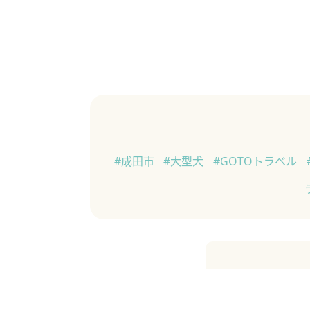
#成田市
#大型犬
#GOTOトラベル