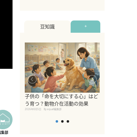
豆知識
+
シニア猫向けキ
ブランドを比較
子供の「命を大切にする心」はど
えの注意点も解
う育つ？動物介在活動の効果
2026年8月4日
By equall編
2026年8月5日
By equall編集部