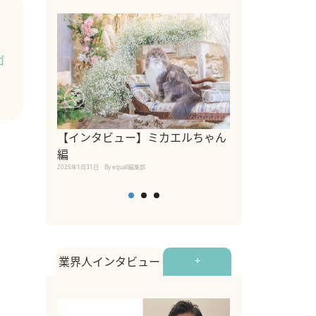
ゴ
【インタビュー】ミカエルちゃん
【インタビュー
編
2025年1月30日
By equall
2025年1月31日
By equall編集部
業界人インタビュー
+