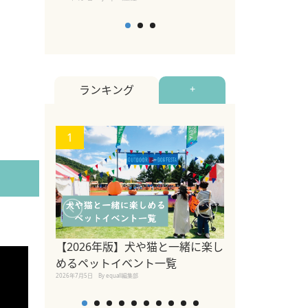
ランキング
+
1
2
【2026年版】犬や猫と一緒に楽し
参宮橋でペット
めるペットイベント一覧
2020年7月24日
By equall
2026年7月5日
By equall編集部