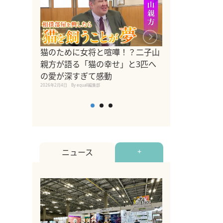
ドッグトレーナ
猫のために女将と喧嘩！？二子山
リメントを解説
親方が語る「猫の幸せ」と3匹へ
リメント『Zest
の愛が深すぎて感動
2025年8月8日
By equall編
2026年2月4日
By equall編集部
ニュース
+