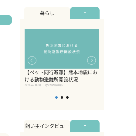
暮らし
+
【ペット同行避難】熊本地震にお
関東の愛犬家に
ける動物避難所開設状況
ポット！ペット
2026年7月30日
By equall編集部
ペット宿・日帰
2026年7月7日
By equall編
飼い主インタビュー
+