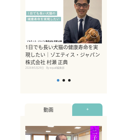
1日でも長い犬猫の健康寿命を実
Sippo Fest
現したい｜ゾエティス・ジャパン
タ)×equall
株式会社 村瀬 正典
レーナー今村真
2026年5月29日
By equall編集部
トの魅力とイベ
点も解説
2026年5月12日
By equall
動画
+