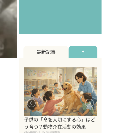
最新記事
+
シニア猫向けキ
ブランドを比較
子供の「命を大切にする心」はど
えの注意点も解
う育つ？動物介在活動の効果
2026年8月4日
By equall編
2026年8月5日
By equall編集部